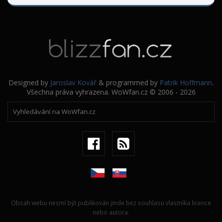
Designed by
Jaroslav Kovář
& programmed by
Patrik Hoffmann
.
Všechna práva vyhrazena. WoWfan.cz © 2006 - 2026
Obsah webu nesmí být publikován jinde bez souhlasu vlastníka licence
nebo autora.