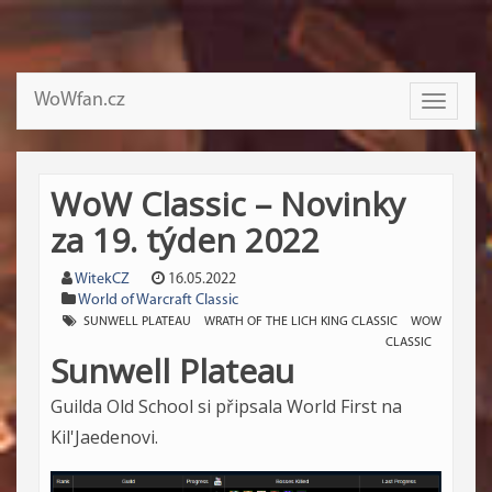
WoWfan.cz
Toggle
navigati
WoW Classic – Novinky
za 19. týden 2022
WitekCZ
16.05.2022
World of Warcraft Classic
SUNWELL PLATEAU
WRATH OF THE LICH KING CLASSIC
WOW
CLASSIC
Sunwell Plateau
Guilda Old School si připsala World First na
Kil'Jaedenovi.