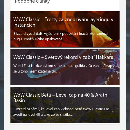
Podobné články
WoW Classic – Tresty za zneužívání layeringu v
instancích
Blizzard vydal další vyjádření k potrestání hráčů, kteří zneužili
bugu umožňujícího opakovaně…
WoW Classic – Světový rekord v zabití Hakkara
World First Hakkara si pro sebe uzmula guilda z Oceánie. A zapsala
se u toho nesmazatelně do…
WoW Classic Beta – Level cap na 40 & Arathi
Basin
Blizzard oznámil, že level cap v closed betě WoW Classicu se
zvedl na level 40 a také že se snížila…