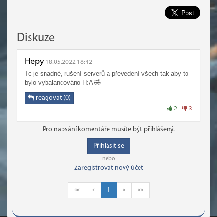
Diskuze
Hepy
18.05.2022 18:42
To je snadné, rušení serverů a převedení všech tak aby to
bylo vybalancováno H:A 🤣
reagovat (0)
2
3
Pro napsání komentáře musíte být přihlášený.
Přihlásit se
nebo
Zaregistrovat nový účet
««
«
1
»
»»