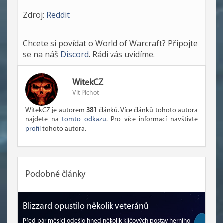
Zdroj:
Reddit
Chcete si povídat o World of Warcraft? Připojte
se na náš
Discord
. Rádi vás uvidíme.
WitekCZ
Vít Plchot
WitekCZ je autorem
381
článků. Více článků tohoto autora
najdete na
tomto odkazu
. Pro více informací navštivte
profil
tohoto autora.
Podobné články
Blizzard opustilo několik veteránů
Před pár měsíci odešlo hned několik klíčových postav herního