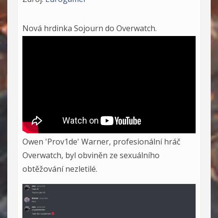
Nová hrdinka
Sojourn
do Overwatch.
Owen 'Prov1de' Warner, profesionální hráč
Overwatch, byl obviněn ze sexuálního
obtěžování nezletilé.