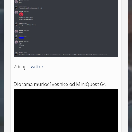
Zdroj:
Twitter
Diorama murločí vesnice od MiniQuest 64.