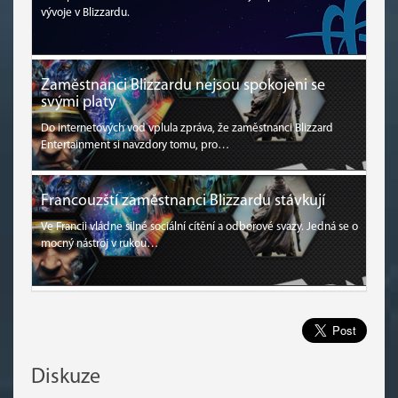
vývoje v Blizzardu.
Zaměstnanci Blizzardu nejsou spokojeni se
svými platy
Do internetových vod vplula zpráva, že zaměstnanci Blizzard
Entertainment si navzdory tomu, pro…
Francouzští zaměstnanci Blizzardu stávkují
Ve Francii vládne silné sociální cítění a odborové svazy. Jedná se o
mocný nástroj v rukou…
Diskuze