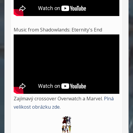
Music from Shadowlands: Eternity's End
Zajímavý crossover Overwatch a Marvel.
Plná
velikost obrázku zde
.