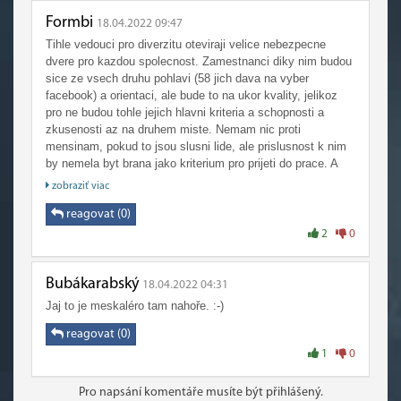
Formbi
18.04.2022 09:47
Tihle vedouci pro diverzitu oteviraji velice nebezpecne
dvere pro kazdou spolecnost. Zamestnanci diky nim budou
sice ze vsech druhu pohlavi (58 jich dava na vyber
facebook) a orientaci, ale bude to na ukor kvality, jelikoz
pro ne budou tohle jejich hlavni kriteria a schopnosti a
zkusenosti az na druhem miste. Nemam nic proti
mensinam, pokud to jsou slusni lide, ale prislusnost k nim
by nemela byt brana jako kriterium pro prijeti do prace. A
pro ne je to urcite taky ponizujici, ze nebyli prijati pro sve
zobraziť viac
schopnosti, nybrz pro splneni diverzitnich kvot
reagovat (0)
2
0
Bubákarabský
18.04.2022 04:31
Jaj to je meskaléro tam nahoře. :-)
reagovat (0)
1
0
Pro napsání komentáře musíte být přihlášený.