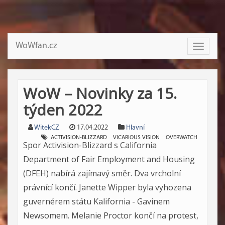
WoWfan.cz
Toggle
navigati
WoW – Novinky za 15.
týden 2022
WitekCZ
17.04.2022
Hlavní
ACTIVISION-BLIZZARD
VICARIOUS VISION
OVERWATCH
Spor Activision-Blizzard s California
Department of Fair Employment and Housing
(DFEH) nabírá zajímavý směr. Dva vrcholní
právnící končí. Janette Wipper byla vyhozena
guvernérem státu Kalifornia - Gavinem
Newsomem. Melanie Proctor končí na protest,