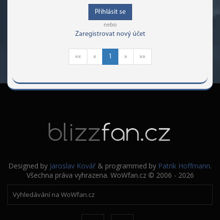
Přihlásit se
nebo
Zaregistrovat nový účet
««
«
1
»
»»
Designed by
Jaroslav Kovář
& programmed by
Patrik Hoffmann
.
Všechna práva vyhrazena. WoWfan.cz © 2006 - 2026