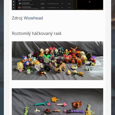
Zdroj:
Wowhead
Roztomilý háčkovaný raid.