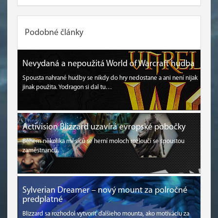
Podobné články
Nevydaná a nepoužitá World of Warcraft hudba
Spousta nahrané hudby se nikdy do hry nedostane a ani není nijak
jinak použita. Yodragon si dal tu…
Activision Blizzard uzavírá evropské pobočky
Během několika měsíců se herní moloch rozloučí se spoustou
zaměstnanců.
Sylverian Dreamer – nový mount za polročné
predplatné
Blizzard sa rozhodol vytvoriť ďalšieho mounta, ako motiváciu za