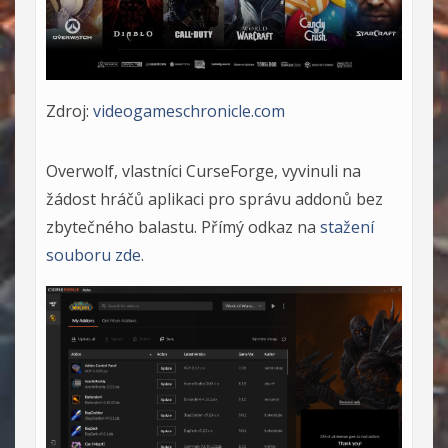
Zdroj:
videogameschronicle.com
Overwolf, vlastníci CurseForge, vyvinuli na
žádost hráčů aplikaci pro správu addonů bez
zbytečného balastu. Přímý odkaz na
stažení
souboru zde
.