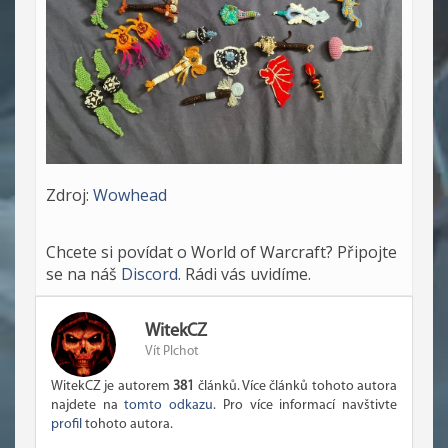
Zdroj:
Wowhead
Chcete si povídat o World of Warcraft? Připojte
se na náš
Discord
. Rádi vás uvidíme.
WitekCZ
Vít Plchot
WitekCZ je autorem
381
článků. Více článků tohoto autora
najdete na
tomto odkazu
. Pro více informací navštivte
profil
tohoto autora.