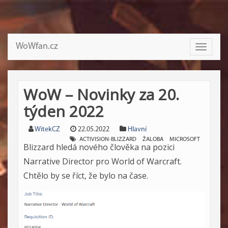
WoWfan.cz
Toggle
navigati
WoW – Novinky za 20.
týden 2022
WitekCZ
22.05.2022
Hlavní
ACTIVISION-BLIZZARD
ŽALOBA
MICROSOFT
Blizzard hledá nového člověka na pozici
Narrative Director pro World of Warcraft.
Chtělo by se říct, že bylo na čase.