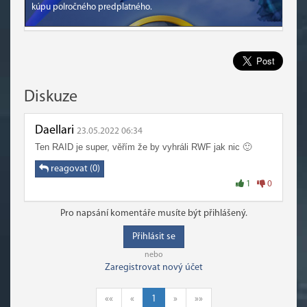
kúpu polročného predplatného.
Diskuze
Daellari
23.05.2022 06:34
Ten RAID je super, věřím že by vyhráli RWF jak nic 🙂
reagovat (0)
1
0
Pro napsání komentáře musíte být přihlášený.
Přihlásit se
nebo
Zaregistrovat nový účet
««
«
1
»
»»