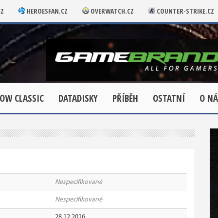
CZ
HEROESFAN.CZ
OVERWATCH.CZ
COUNTER-STRIKE.CZ
OW CLASSIC
DATADISKY
PŘÍBĚH
OSTATNÍ
O NÁ
Nespecifikované
Nespecifikované
28.12.2016