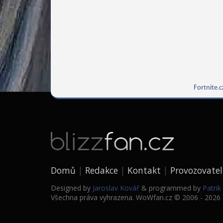
Fortnite.c
Domů
Redakce
Kontakt
Provozovatel
Designed by
Jaroslav Kovář
& programmed by
Patri
Všechna práva vyhrazena. WoWfan.cz © 2006 - 2026