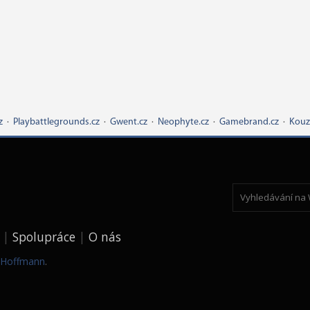
z
·
Playbattlegrounds.cz
·
Gwent.cz
·
Neophyte.cz
·
Gamebrand.cz
·
Kouz
Spolupráce
O nás
k Hoffmann
.