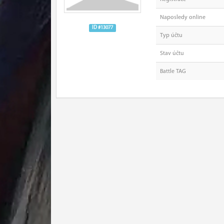
Naposledy online
ID #13077
Typ účtu
Stav účtu
Battle TAG