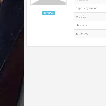
Naposledy online
ID #13435
Typ účtu
Stav účtu
Battle TAG