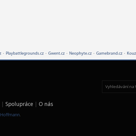
z
·
Playbattlegrounds.cz
·
Gwent.cz
·
Neophyte.cz
·
Gamebrand.cz
·
Kouz
Spolupráce
O nás
k Hoffmann
.