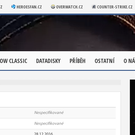
CZ
HEROESFAN.CZ
OVERWATCH.CZ
COUNTER-STRIKE.CZ
OW CLASSIC
DATADISKY
PŘÍBĚH
OSTATNÍ
O NÁ
Nespecifikované
Nespecifikované
28.12.2016