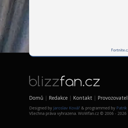
Fortnite.c
Domů
Redakce
Kontakt
Provozovatel
Designed by
Jaroslav Kovář
& programmed by
Patri
Všechna práva vyhrazena. WoWfan.cz © 2006 - 2026