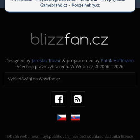
Gamebrand.cz
·
Kouzelnehry.cz
Designed by
Jaroslav Kovář
& programmed by
Patrik Hoffmann
.
Všechna práva vyhrazena. WoWfan.cz © 2006 - 2026
Obsah webu nesmí být publikován jinde bez souhlasu vlastníka licence