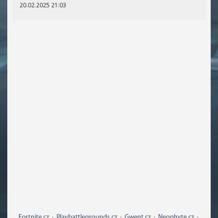
20.02.2025 21:03
Fortnite.cz
·
Playbattlegrounds.cz
·
Gwent.cz
·
Neophyte.cz
·