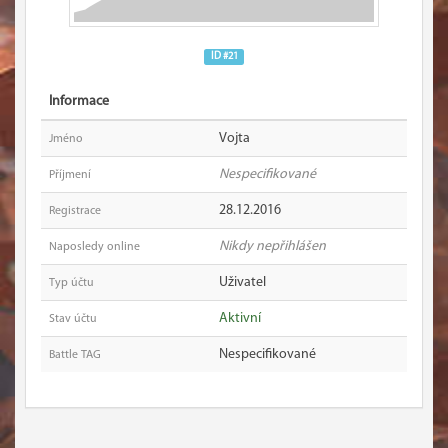
ID #21
Informace
Vojta
Jméno
Nespecifikované
Příjmení
28.12.2016
Registrace
Nikdy nepřihlášen
Naposledy online
Uživatel
Typ účtu
Aktivní
Stav účtu
Nespecifikované
Battle TAG