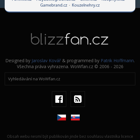
Gamebrand.cz
·
Kouzelnehry.cz
Designed by
Jaroslav Kovář
& programmed by
Patrik Hoffmann
.
Všechna práva vyhrazena. WoWfan.cz © 2006 - 2026
Obsah webu nesmí být publikován jinde bez souhlasu vlastníka licence