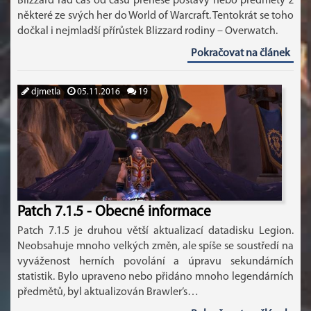
Blizzard rád čas od času přenese postavy nebo předměty z
některé ze svých her do World of Warcraft. Tentokrát se toho
dočkal i nejmladší přírůstek Blizzard rodiny – Overwatch.
Pokračovat na článek
djmetla
05.11.2016
19
Patch 7.1.5 - Obecné informace
Patch 7.1.5 je druhou větší aktualizací datadisku Legion.
Neobsahuje mnoho velkých změn, ale spíše se soustředí na
vyváženost herních povolání a úpravu sekundárních
statistik. Bylo upraveno nebo přidáno mnoho legendárních
předmětů, byl aktualizován Brawler’s…