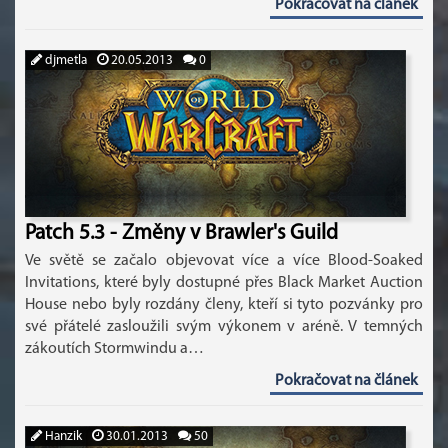
Pokračovat na článek
djmetla
20.05.2013
0
Patch 5.3 - Změny v Brawler's Guild
Ve světě se začalo objevovat více a více Blood-Soaked
Invitations, které byly dostupné přes Black Market Auction
House nebo byly rozdány členy, kteří si tyto pozvánky pro
své přátelé zasloužili svým výkonem v aréně. V temných
zákoutích Stormwindu a…
Pokračovat na článek
Hanzik
30.01.2013
50