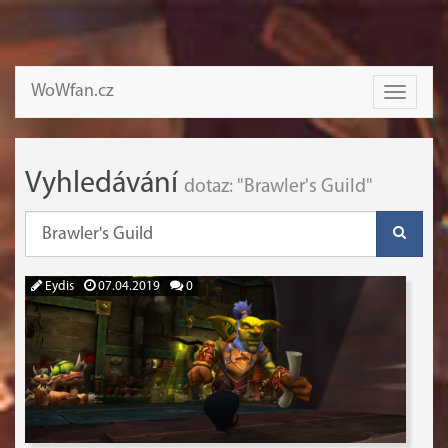
WoWfan.cz
Toggle
navigati
Vyhledávání
dotaz: "Brawler's Guild"
Eydis
07.04.2019
0