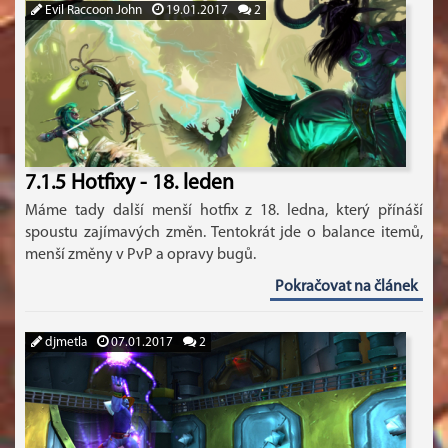
Evil Raccoon John
19.01.2017
2
7.1.5 Hotfixy - 18. leden
Máme tady další menší hotfix z 18. ledna, který přínáší
spoustu zajímavých změn. Tentokrát jde o balance itemů,
menší změny v PvP a opravy bugů.
Pokračovat na článek
djmetla
07.01.2017
2