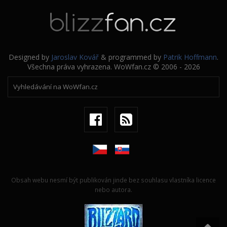
Designed by
Jaroslav Kovář
& programmed by
Patrik Hoffmann
.
Všechna práva vyhrazena. WoWfan.cz © 2006 - 2026
Obsah webu nesmí být publikován jinde bez souhlasu vlastníka licence
nebo autora.