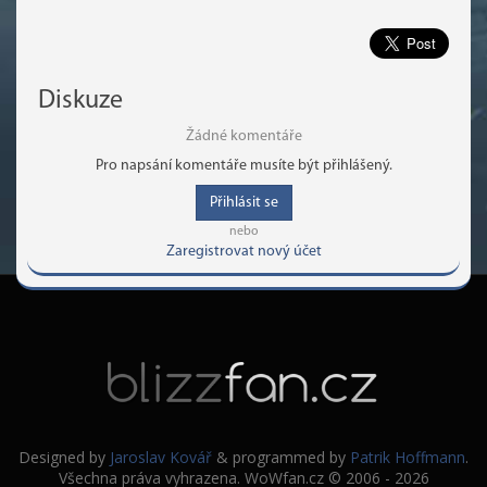
Diskuze
Žádné komentáře
Pro napsání komentáře musíte být přihlášený.
Přihlásit se
nebo
Zaregistrovat nový účet
Designed by
Jaroslav Kovář
& programmed by
Patrik Hoffmann
.
Všechna práva vyhrazena. WoWfan.cz © 2006 - 2026