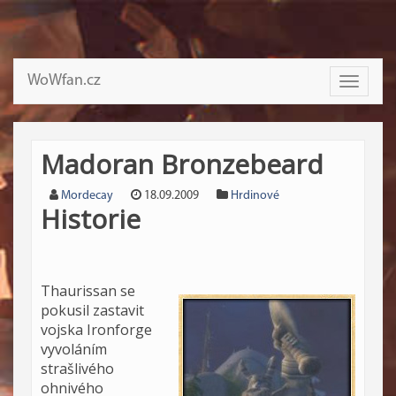
WoWfan.cz
Toggle
navigati
Madoran Bronzebeard
Mordecay
18.09.2009
Hrdinové
Historie
Thaurissan se
pokusil zastavit
vojska Ironforge
vyvoláním
strašlivého
ohnivého