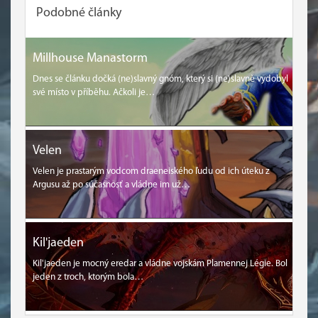
Podobné články
Millhouse Manastorm
Dnes se článku dočká (ne)slavný gnóm, který si (ne)slavně vydobyl
své místo v příběhu. Ačkoli je…
Velen
Velen je prastarým vodcom draeneiského ľudu od ich úteku z
Argusu až po súčasnosť a vládne im už…
Kil'jaeden
Kil'jaeden je mocný eredar a vládne vojskám Plamennej Légie. Bol
jeden z troch, ktorým bola…