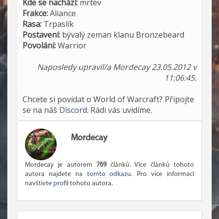
Kde se nachází:
mrtev
Frakce:
Aliance
Rasa:
Trpaslík
Postavení:
bývalý zeman klanu Bronzebeard
Povolání:
Warrior
Naposledy upravil/a Mordecay 23.05.2012 v
11:06:45.
Chcete si povídat o World of Warcraft? Připojte
se na náš
Discord
. Rádi vás uvidíme.
Mordecay
Mordecay je autorem
769
článků. Více článků tohoto
autora najdete na
tomto odkazu
. Pro více informací
navštivte
profil
tohoto autora.