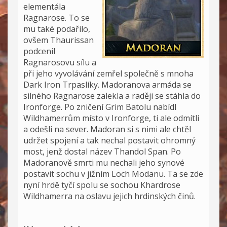
elementála
Ragnarose. To se
mu také podařilo,
ovšem Thaurissan
podcenil
Ragnarosovu sílu a
při jeho vyvolávání zemřel společně s mnoha
Dark Iron Trpaslíky. Madoranova armáda se
silného Ragnarose zalekla a raději se stáhla do
Ironforge. Po zničení Grim Batolu nabídl
Wildhamerrům místo v Ironforge, ti ale odmítli
a odešli na sever. Madoran si s nimi ale chtěl
udržet spojení a tak nechal postavit ohromný
most, jenž dostal název Thandol Span. Po
Madoranově smrti mu nechali jeho synové
postavit sochu v jižním Loch Modanu. Ta se zde
nyní hrdě tyčí spolu se sochou Khardrose
Wildhamerra na oslavu jejich hrdinských činů.