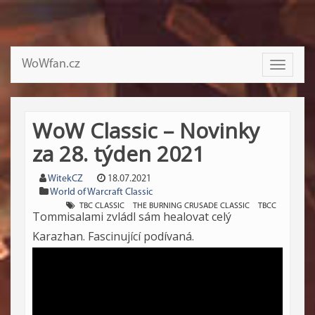
WoWfan.cz
Toggle
navigati
WoW Classic – Novinky
za 28. týden 2021
WitekCZ
18.07.2021
World of Warcraft Classic
TBC CLASSIC
THE BURNING CRUSADE CLASSIC
TBCC
Tommisalami zvládl sám healovat celý
Karazhan. Fascinující podívaná.