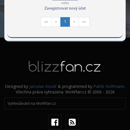
nebo
Zaregistrovat nový účet
««
«
1
»
»»
Designed by
Jaroslav Kovář
& programmed by
Patrik Hoffmann
.
Všechna práva vyhrazena. WoWfan.cz © 2006 - 2026