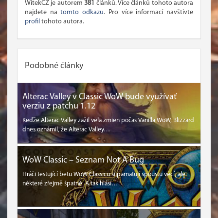
WitekCZ je autorem
381
článků. Více článků tohoto autora
najdete na
tomto odkazu
. Pro více informací navštivte
profil
tohoto autora.
Podobné články
Alterac Valley v Classic WoW bude využívať
verziu z patchu 1.12
Keďže Alterac Valley zažil veľa zmien počas Vanilla WoW, Blizzard
dnes oznámil, že Alterac Valley…
WoW Classic – Seznam Not A Bug
Hráči testující betu WoW Classicu si pamatují spoustu věcí, ale
některé zřejmě špatně. A tak hlásí…