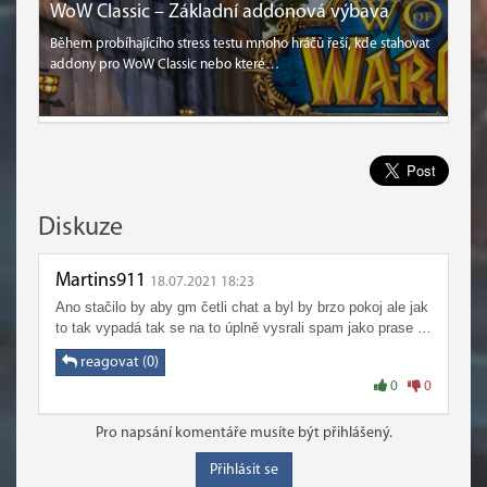
WoW Classic – Základní addonová výbava
Během probíhajícího stress testu mnoho hráčů řeší, kde stahovat
addony pro WoW Classic nebo které…
Diskuze
Martins911
18.07.2021 18:23
Ano stačilo by aby gm četli chat a byl by brzo pokoj ale jak
to tak vypadá tak se na to úplně vysrali spam jako prase …
reagovat (0)
0
0
Pro napsání komentáře musíte být přihlášený.
Přihlásit se