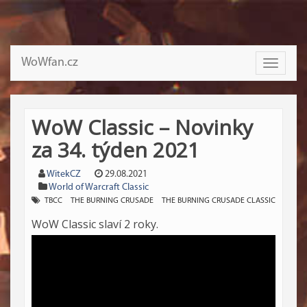
WoWfan.cz
Toggle
navigati
WoW Classic – Novinky
za 34. týden 2021
WitekCZ
29.08.2021
World of Warcraft Classic
TBCC
THE BURNING CRUSADE
THE BURNING CRUSADE CLASSIC
WoW Classic slaví 2 roky.