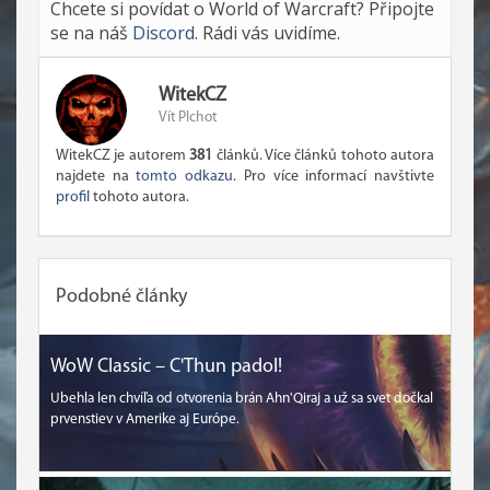
Chcete si povídat o World of Warcraft? Připojte
se na náš
Discord
. Rádi vás uvidíme.
WitekCZ
Vít Plchot
WitekCZ je autorem
381
článků. Více článků tohoto autora
najdete na
tomto odkazu
. Pro více informací navštivte
profil
tohoto autora.
Podobné články
WoW Classic – C'Thun padol!
Ubehla len chvíľa od otvorenia brán Ahn'Qiraj a už sa svet dočkal
prvenstiev v Amerike aj Európe.