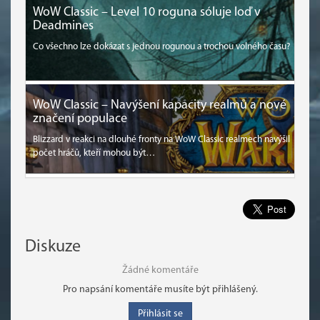
WoW Classic – Level 10 roguna sóluje loď v
Deadmines
Co všechno lze dokázat s jednou rogunou a trochou volného času?
WoW Classic – Navýšení kapacity realmů a nové
značení populace
Blizzard v reakci na dlouhé fronty na WoW Classic realmech navýšil
počet hráčů, kteří mohou být…
Diskuze
Žádné komentáře
Pro napsání komentáře musíte být přihlášený.
Přihlásit se