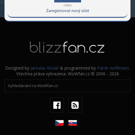
nebo
Zaregistrovat nový účet
Designed by
Jaroslav Kovář
& programmed by
Patrik Hoffmann
.
Všechna práva vyhrazena. WoWfan.cz © 2006 - 2026