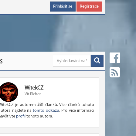
Přihlásit se
Registrace
S
WitekCZ
Vít Plchot
WitekCZ je autorem
381
článků. Více článků tohoto
autora najdete na
tomto odkazu
. Pro více informací
navštivte
profil
tohoto autora.