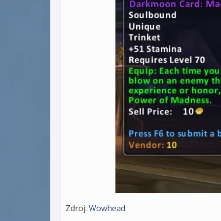
Zdroj:
Wowhead