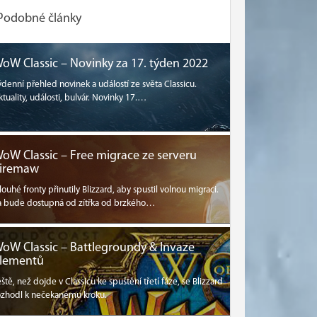
Podobné články
oW Classic – Novinky za 17. týden 2022
ýdenní přehled novinek a událostí ze světa Classicu.
ktuality, události, bulvár. Novinky 17.…
oW Classic – Free migrace ze serveru
iremaw
louhé fronty přinutily Blizzard, aby spustil volnou migraci.
a bude dostupná od zítřka od brzkého…
oW Classic – Battlegroundy & Invaze
lementů
eště, než dojde v Classicu ke spuštění třetí fáze, se Blizzard
ozhodl k nečekanému kroku.