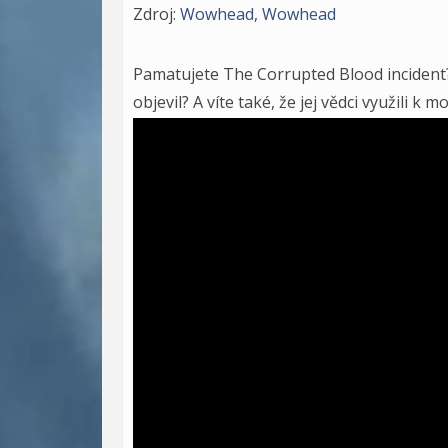
Zdroj:
Wowhead
,
Wowhead
Pamatujete The Corrupted Blood incident? A 
objevil? A víte také, že jej vědci využili k 