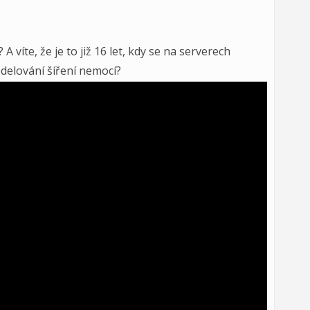
víte, že je to již 16 let, kdy se na serverech
modelování šíření nemocí?