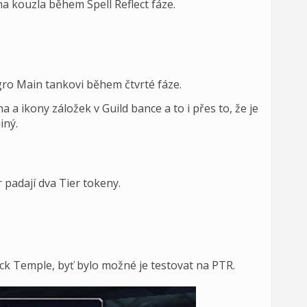
a kouzla během Spell Reflect fáze.
gro Main tankovi během čtvrté fáze.
a ikony záložek v Guild bance a to i přes to, že je
iný.
r padají dva Tier tokeny.
k Temple, byť bylo možné je testovat na PTR.