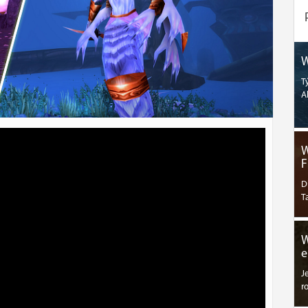
W
T
A
W
F
D
T
W
e
J
r