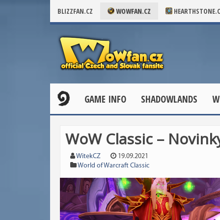
BLIZZFAN.CZ
WOWFAN.CZ
HEARTHSTONE.
GAME INFO
SHADOWLANDS
W
WoW Classic – Novinky
WitekCZ
19.09.2021
World of Warcraft Classic