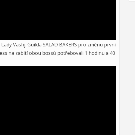
na Lady Vashj. Guilda SALAD BAKERS pro změnu první
ess na zabití obou bossů potřebovali 1 hodinu a 40