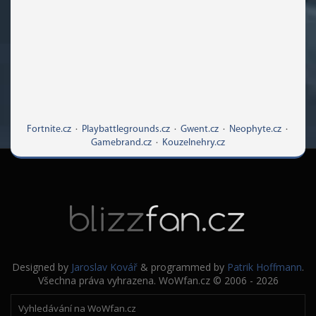
Fortnite.cz
·
Playbattlegrounds.cz
·
Gwent.cz
·
Neophyte.cz
·
Gamebrand.cz
·
Kouzelnehry.cz
Designed by
Jaroslav Kovář
& programmed by
Patrik Hoffmann
.
Všechna práva vyhrazena. WoWfan.cz © 2006 - 2026