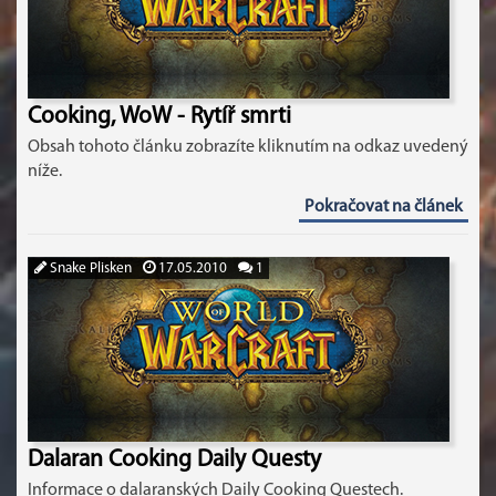
Cooking, WoW - Rytíř smrti
Obsah tohoto článku zobrazíte kliknutím na odkaz uvedený
níže.
Pokračovat na článek
Snake Plisken
17.05.2010
1
Dalaran Cooking Daily Questy
Informace o dalaranských Daily Cooking Questech.