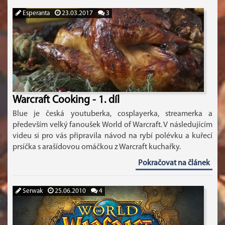
Esperanta
23.03.2017
3
Warcraft Cooking - 1. díl
Blue je česká youtuberka, cosplayerka, streamerka a
především velký fanoušek World of Warcraft. V následujícím
videu si pro vás připravila návod na rybí polévku a kuřecí
prsíčka s arašídovou omáčkou z Warcraft kuchařky.
Pokračovat na článek
Serwak
25.06.2010
4