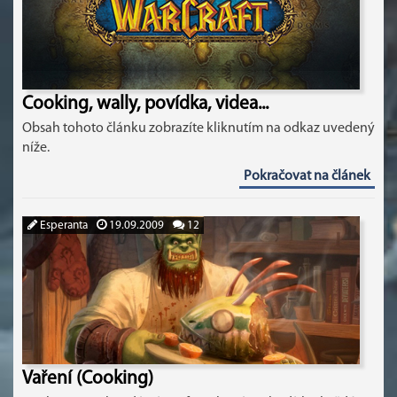
Cooking, wally, povídka, videa...
Obsah tohoto článku zobrazíte kliknutím na odkaz uvedený
níže.
Pokračovat na článek
Esperanta
19.09.2009
12
Vaření (Cooking)