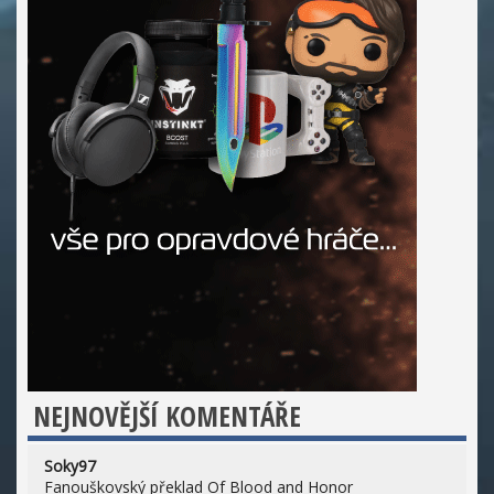
NEJNOVĚJŠÍ KOMENTÁŘE
Soky97
Fanouškovský překlad Of Blood and Honor