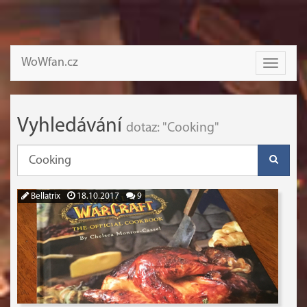
WoWfan.cz
Toggle
navigati
Vyhledávání
dotaz: "Cooking"
Bellatrix
18.10.2017
9