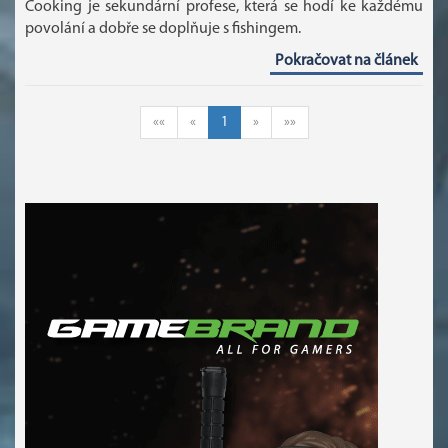
Cooking je sekundární profese, která se hodí ke každému
povolání a dobře se doplňuje s fishingem.
Pokračovat na článek
««
«
1
»
»»