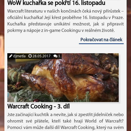
WoW kuchařka se pokřtí 16. listopadu
Warcraft literaturu v našich končinách čeká nový přírůstek –
oficiální kuchařka! Její křest proběhne 16. listopadu v Praze.
Kuchařka představuje unikátní možnost, jak si připravit
pokrmy a nápoje z in-game Cookingu v reálném životě.
Pokračovat na článek
djmetla
28.05.2017
1
Warcraft Cooking - 3. díl
Jste začínající kuchtík a nevíte, jak si zpestřit jídelníček nebo
ohromit své přátele, kteří také hrají World of Warcraft?
Pomoci vám může další díl Warcraft Cooking, který na svém