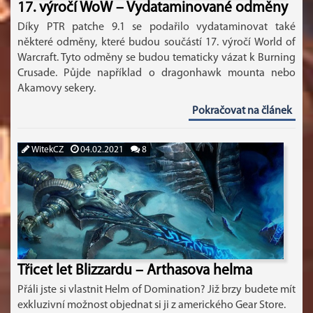
17. výročí WoW – Vydataminované odměny
Díky PTR patche 9.1 se podařilo vydataminovat také
některé odměny, které budou součástí 17. výročí World of
Warcraft. Tyto odměny se budou tematicky vázat k Burning
Crusade. Půjde například o dragonhawk mounta nebo
Akamovy sekery.
Pokračovat na článek
WitekCZ
04.02.2021
8
Třicet let Blizzardu – Arthasova helma
Přáli jste si vlastnit Helm of Domination? Již brzy budete mít
exkluzivní možnost objednat si ji z amerického Gear Store.