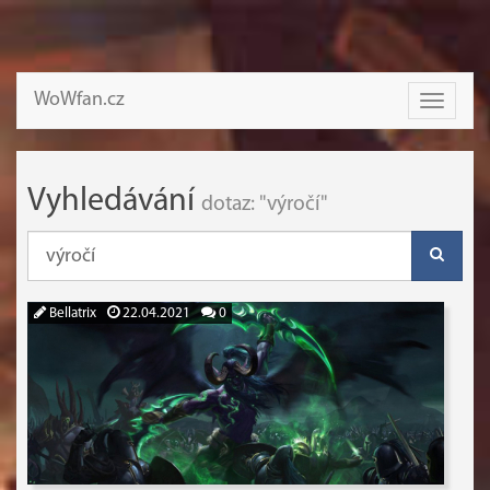
WoWfan.cz
Toggle
navigati
Vyhledávání
dotaz: "výročí"
Bellatrix
22.04.2021
0