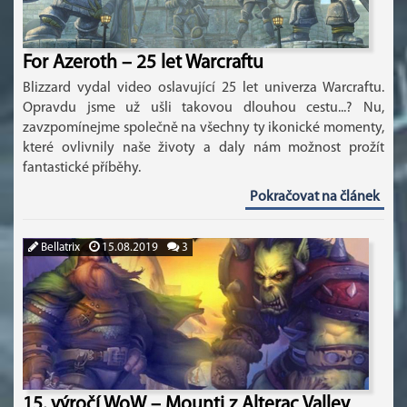
For Azeroth – 25 let Warcraftu
Blizzard vydal video oslavující 25 let univerza Warcraftu.
Opravdu jsme už ušli takovou dlouhou cestu...? Nu,
zavzpomínejme společně na všechny ty ikonické momenty,
které ovlivnily naše životy a daly nám možnost prožít
fantastické příběhy.
Pokračovat na článek
Bellatrix
15.08.2019
3
15. výročí WoW – Mounti z Alterac Valley