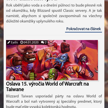
Rok uběhl jako voda a o dnešní půlnoci to bude přesně rok
od okamžiku, kdy Blizzard spustil Classic servery. A je tak
namístě, abychom si společně zavzpomínali na všechny
důležité okamžiky uplynulého roku.
Pokračovat na článek
Eydis
04.01.2020
2
Oslava 15. výročia World of Warcraft na
Taiwane
Blizzard Taiwan usporiadal párty na oslavu World of
Warcraft a bol naň vytvorený aj špeciálny predmet, ktorý
bude mať ešte vysokú kolektorskú hodnotu.