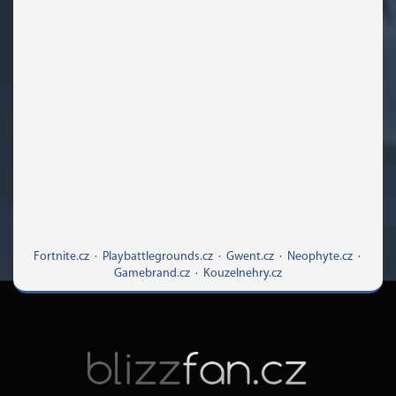
Fortnite.cz
·
Playbattlegrounds.cz
·
Gwent.cz
·
Neophyte.cz
·
Gamebrand.cz
·
Kouzelnehry.cz