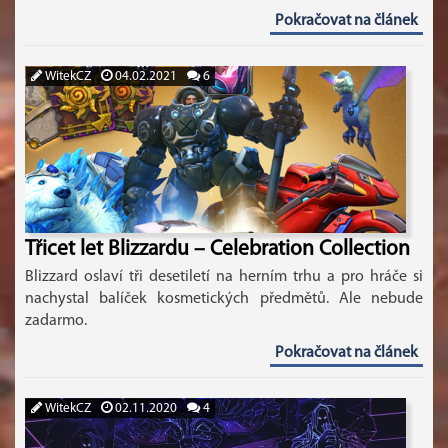
Pokračovat na článek
WitekCZ
04.02.2021
6
Třicet let Blizzardu – Celebration Collection
Blizzard oslaví tři desetiletí na herním trhu a pro hráče si
nachystal balíček kosmetických předmětů. Ale nebude
zadarmo.
Pokračovat na článek
WitekCZ
02.11.2020
4