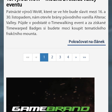
eventu
Patnácté výročí WoW, které se ve hře bude slavit mezi 16. a
30. listopadem, nám otevře brány původního vanilla Alterac
Valley. Půjde v podstatě o Timewalking event a za získané
Timewarped Badges si budete moci koupit tematického
frakčního mounta.
Pokračovat na článek
««
«
1
2
3
4
»
»»