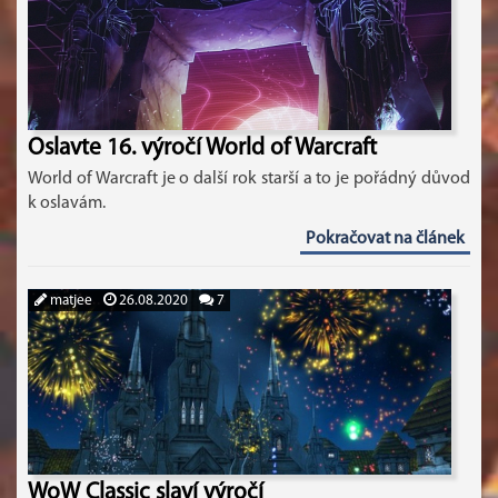
Oslavte 16. výročí World of Warcraft
World of Warcraft je o další rok starší a to je pořádný důvod
k oslavám.
Pokračovat na článek
matjee
26.08.2020
7
WoW Classic slaví výročí