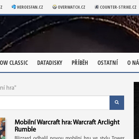
CZ
HEROESFAN.CZ
OVERWATCH.CZ
COUNTER-STRIKE.CZ
OW CLASSIC
DATADISKY
PŘÍBĚH
OSTATNÍ
O NÁ
ní hra"
Mobilní Warcraft hra: Warcraft Arclight
Rumble
Blizzard odhalil novou mobilní hru ve stylu Tower