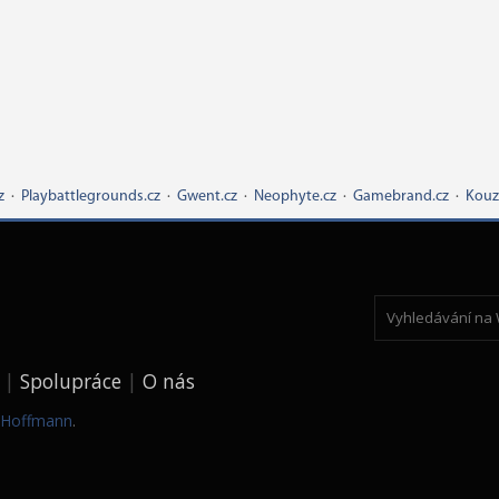
z
·
Playbattlegrounds.cz
·
Gwent.cz
·
Neophyte.cz
·
Gamebrand.cz
·
Kouz
Spolupráce
O nás
k Hoffmann
.