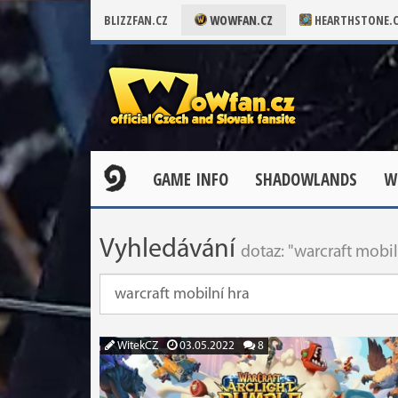
BLIZZFAN.CZ
WOWFAN.CZ
HEARTHSTONE.
GAME INFO
SHADOWLANDS
W
Vyhledávání
dotaz: "warcraft mobil
WitekCZ
03.05.2022
8