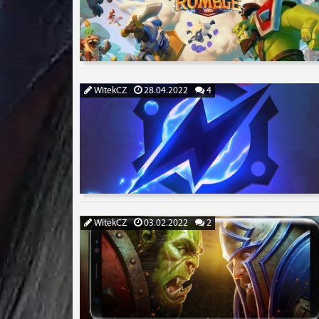
WitekCZ
28.04.2022
4
WitekCZ
03.02.2022
2