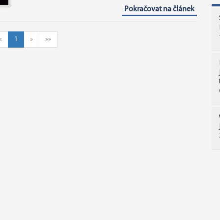
Pokračovat na článek
«
1
»
»»