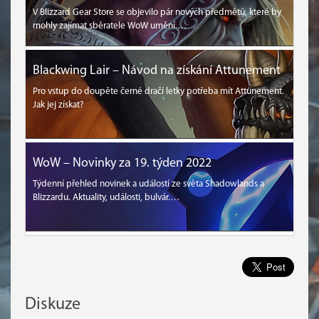
V Blizzard Gear Store se objevilo pár nových předmětů, které by
mohly zajímat sběratele WoW umění.…
Blackwing Lair – Návod na získání Attunement
Pro vstup do doupěte černé dračí letky potřeba mít Attunement.
Jak jej získat?
WoW – Novinky za 19. týden 2022
Týdenní přehled novinek a událostí ze světa Shadowlands a
Blizzardu. Aktuality, události, bulvár.…
Diskuze