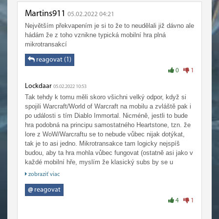
Martins911
05.02.2022 04:21
Největším překvapením je si to že to neudělali již dávno ale
hádám že z toho vznikne typická mobilní hra plná
mikrotransakcí
reagovat (1)
0
1
Lockdaar
05.02.2022 10:53
Tak tehdy k tomu měli skoro všichni velký odpor, když si
spojili Warcraft/World of Warcraft na mobilu a zvláště pak i
po události s tím Diablo Immortal. Nicméně, jestli to bude
hra podobná na principu samostatného Heartstone, tzn. že
lore z WoW/Warcraftu se to nebude vůbec nijak dotýkat,
tak je to asi jedno. Mikrotransakce tam logicky nejspíš
budou, aby ta hra mohla vůbec fungovat (ostatně asi jako v
každé mobilní hře, myslím že klasický subs by se u
tohohle fakt neuchytil)
zobraziť viac
@
reagovat
4
1