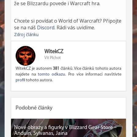
že se Blizzardu povede i Warcraft hra.
Chcete si povídat o World of Warcraft? Připojte
se na náš
Discord
. Rádi vás uvidíme.
Zdroj článku
WitekCZ
Vít Plchot
WitekCZ je autorem
381
článků. Více článků tohoto autora
najdete na
tomto odkazu
. Pro více informací navštivte
profil
tohoto autora.
Podobné články
Nové obrazy a figurky v Blizzard Gear Store –
Anduin, Sylvanas, Jaina