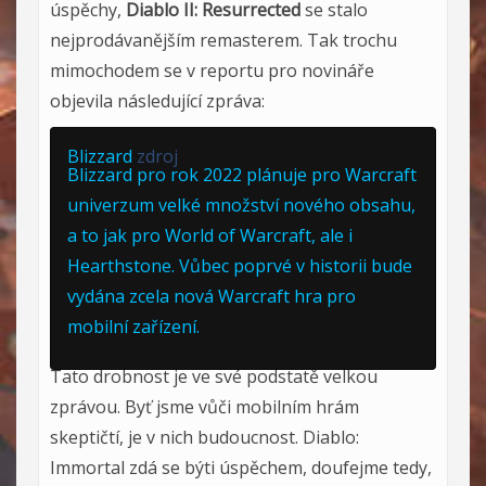
úspěchy,
Diablo II: Resurrected
se stalo
nejprodávanějším remasterem. Tak trochu
mimochodem se v reportu pro novináře
objevila následující zpráva:
Blizzard
zdroj
Blizzard pro rok 2022 plánuje pro Warcraft
univerzum velké množství nového obsahu,
a to jak pro World of Warcraft, ale i
Hearthstone. Vůbec poprvé v historii bude
vydána zcela nová Warcraft hra pro
mobilní zařízení.
Tato drobnost je ve své podstatě velkou
zprávou. Byť jsme vůči mobilním hrám
skeptičtí, je v nich budoucnost. Diablo:
Immortal zdá se býti úspěchem, doufejme tedy,