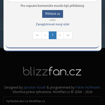
Pro napsání komentáře musíte být přihlášený.
Přihlásit se
nebo
Zaregistrovat nový účet
««
«
1
»
»»
Designed by
Jaroslav Kovář
& programmed by
Patrik Hoffmann
.
Všechna práva vyhrazena. WoWfan.cz © 2006 - 2026