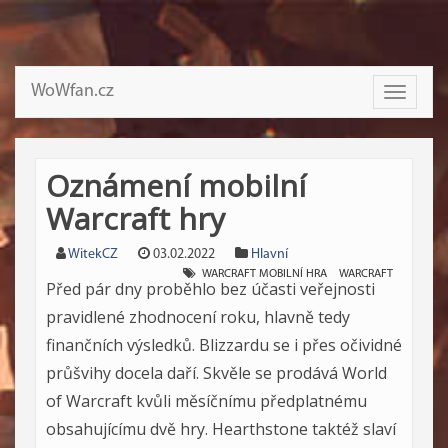
WoWfan.cz
Toggle
navigati
Oznámení mobilní
Warcraft hry
WitekCZ
03.02.2022
Hlavní
WARCRAFT MOBILNÍ HRA
WARCRAFT
Před pár dny proběhlo bez účasti veřejnosti
pravidlené zhodnocení roku, hlavně tedy
finančních výsledků. Blizzardu se i přes očividné
průšvihy docela daří. Skvěle se prodává World
of Warcraft kvůli měsíčnímu předplatnému
obsahujícímu dvě hry. Hearthstone taktéž slaví