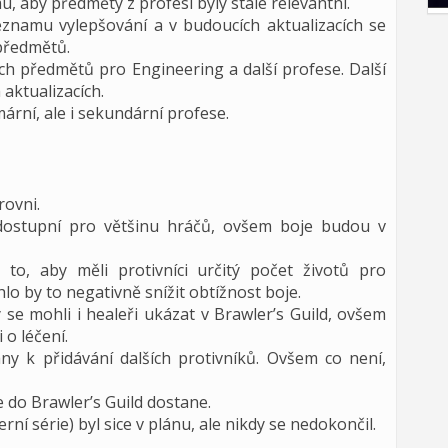
 aby předměty z profesí byly stále relevantní.
eznamu vylepšování a v budoucích aktualizacích se
předmětů.
ých předmětů pro Engineering a další profese. Další
 aktualizacích.
ární, ale i sekundární profese.
rovni.
 dostupní pro většinu hráčů, ovšem boje budou v
to, aby měli protivníci určitý počet životů pro
hlo by to negativně snížit obtížnost boje.
 se mohli i healeři ukázat v Brawler’s Guild, ovšem
 o léčení.
y k přidávání dalších protivníků. Ovšem co není,
 do Brawler’s Guild dostane.
rní série) byl sice v plánu, ale nikdy se nedokončil.