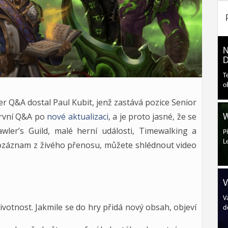
N
D
T
o
r Q&A dostal Paul Kubit, jenž zastává pozice Senior
první Q&A po
nové aktualizaci
, a je proto jasné, že se
W
wler’s Guild, malé herní události, Timewalking a
P
L
eozáznam z živého přenosu, můžete shlédnout video
V
V
votnost. Jakmile se do hry přidá nový obsah, objeví
d