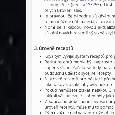
Fishing Pole (
item #133755
), Firs
celých Broken Isles.
Je pravdou, že náhodné získávání n
to mu můžete dát materiál a on vám m
Nomi se s každou novou aktualizací
získání nových receptů výrazně zvýši
3. úrovně receptů
Když tým vyvíjel systém receptů pro 
Rarita receptů mohla být naprosto 
super vzácné. Začalo se tedy na vzá
budoucnu udělat obyčejné recepty.
3. úroveň receptů pro některé předm
jako takové, a také aby byly někter
Pokud nemůžete získat nějakou 3. ú
jakkoli vás omezuje – předměty jako
V současné době není z vytváření p
úroveň receptu, může mu to pomoci 
Tým uvažuje nad variantou, že při ko