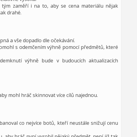
tým zaměří i na to, aby se cena materiálu nějak
tak drahé.
pná a vše dopadlo dle očekávání.
 pomohl s odemčením výhně pomocí předmětů, které
demknutí výhně bude v budoucích aktualizacích
by mohl hráč skinnovat více cílů najednou.
anoval co nejvíce botů, kteří neustále snižují cenu
 aby hráč nyní vyrobil nějaký předmět, není již tak