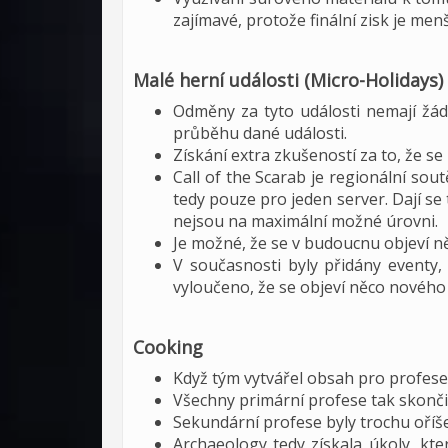
zajímavé, protože finální zisk je men
Malé herní události (Micro-Holidays)
Odměny za tyto události nemají žád
průběhu dané události.
Získání extra zkušeností za to, že se 
Call of the Scarab je regionální sou
tedy pouze pro jeden server. Dají se 
nejsou na maximální možné úrovni.
Je možné, že se v budoucnu objeví n
V současnosti byly přidány eventy,
vyloučeno, že se objeví něco nového 
Cooking
Když tým vytvářel obsah pro profese 
Všechny primární profese tak skončil
Sekundární profese byly trochu oříše
Archaeology tedy získala úkoly, kter