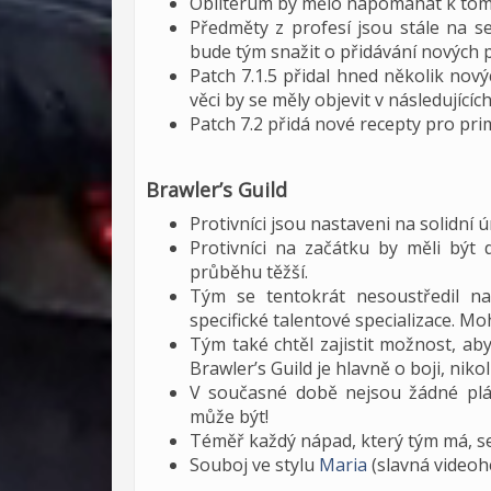
Obliterum by mělo napomáhat k tomu,
Předměty z profesí jsou stále na s
bude tým snažit o přidávání nových 
Patch 7.1.5 přidal hned několik nov
věci by se měly objevit v následujících
Patch 7.2 přidá nové recepty pro prim
Brawler’s Guild
Protivníci jsou nastaveni na solidní ú
Protivníci na začátku by měli být
průběhu těžší.
Tým se tentokrát nesoustředil na 
specifické talentové specializace. Mo
Tým také chtěl zajistit možnost, aby
Brawler’s Guild je hlavně o boji, nikoli
V současné době nejsou žádné plán
může být!
Téměř každý nápad, který tým má, se
Souboj ve stylu
Maria
(slavná videohe