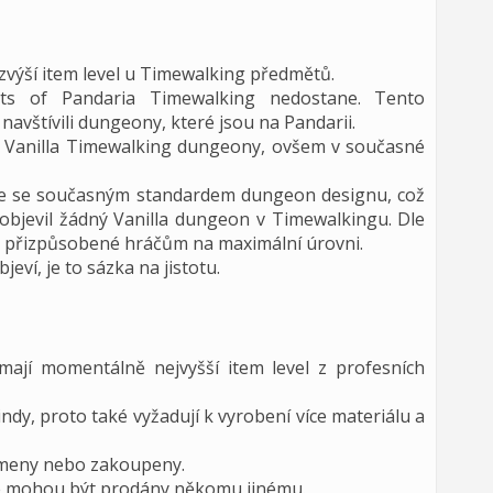
zvýší item level u Timewalking předmětů.
ts of Pandaria Timewalking nedostane. Tento
navštívili dungeony, které jsou na Pandarii.
i Vanilla Timewalking dungeony, ovšem v současné
ce se současným standardem dungeon designu, což
eobjevil žádný Vanilla dungeon v Timewalkingu. Dle
u přizpůsobené hráčům na maximální úrovni.
eví, je to sázka na jistotu.
mají momentálně nejvyšší item level z profesních
ndy, proto také vyžadují k vyrobení více materiálu a
rmeny nebo zakoupeny.
kže mohou být prodány někomu jinému.