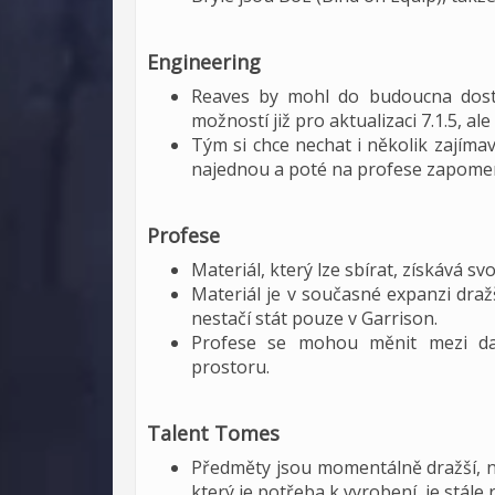
Engineering
Reaves by mohl do budoucna dosta
možností již pro aktualizaci 7.1.5, ale
Tým si chce nechat i několik zajíma
najednou a poté na profese zapome
Profese
Materiál, který lze sbírat, získává svo
Materiál je v současné expanzi dražší
nestačí stát pouze v Garrison.
Profese se mohou měnit mezi dat
prostoru.
Talent Tomes
Předměty jsou momentálně dražší, ne
který je potřeba k vyrobení, je stále 