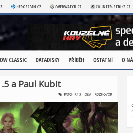
CZ
HEROESFAN.CZ
OVERWATCH.CZ
COUNTER-STRIKE.CZ
OW CLASSIC
DATADISKY
PŘÍBĚH
OSTATNÍ
O NÁ
.5 a Paul Kubit
PATCH 7.1.5
Q&A
ROZHOVOR