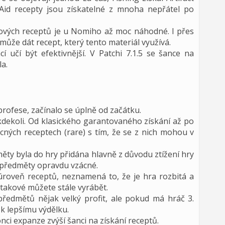
t Aid recepty jsou získatelné z mnoha nepřátel po
ových receptů je u Nomiho až moc náhodné. I přes
ůže dát recept, který tento materiál využívá.
 učí být efektivnější. V Patchi 7.1.5 se šance na
la.
profese, začínalo se úplně od začátku.
kdekoli. Od klasického garantovaného získání až po
cných receptech (rare) s tím, že se z nich mohou v
ěty byla do hry přidána hlavně z důvodu ztížení hry
é předměty opravdu vzácné.
roveň receptů, neznamená to, že je hra rozbitá a
 takové můžete stále vyrábět.
ředmětů nějak velký profit, ale pokud má hráč 3.
k lepšímu výdělku.
nci expanze zvýší šanci na získání receptů.