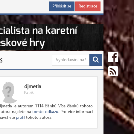
Přihlásit se
Registrace
S
djmetla
Patrik
djmetla je autorem
1114
článků. Více článků tohoto
autora najdete na
tomto odkazu
. Pro více informací
navštivte
profil
tohoto autora.