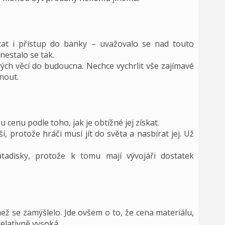
t i přístup do banky – uvažovalo se nad touto
 nestalo se tak.
vých věcí do budoucna. Nechce vychrlit vše zajímavé
nout.
u cenu podle toho, jak je obtížné jej získat.
, protože hráči musí jít do světa a nasbírat jej. Už
adisky, protože k tomu mají vývojáři dostatek
ž se zamýšlelo. Jde ovšem o to, že cena materiálu,
relativně vysoká.