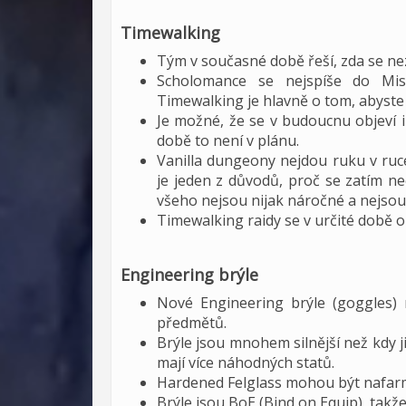
Timewalking
Tým v současné době řeší, zda se ne
Scholomance se nejspíše do Mis
Timewalking je hlavně o tom, abyste 
Je možné, že se v budoucnu objeví 
době to není v plánu.
Vanilla dungeony nejdou ruku v ru
je jeden z důvodů, proč se zatím n
všeho nejsou nijak náročné a nejso
Timewalking raidy se v určité době obj
Engineering brýle
Nové Engineering brýle (goggles) 
předmětů.
Brýle jsou mnohem silnější než kdy ji
mají více náhodných statů.
Hardened Felglass mohou být nafa
Brýle jsou BoE (Bind on Equip), ta