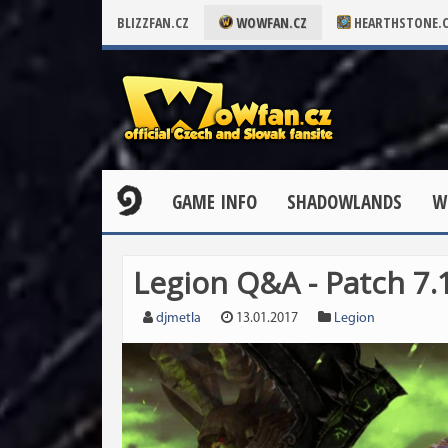
BLIZZFAN.CZ
WOWFAN.CZ
HEARTHSTONE.
GAME INFO
SHADOWLANDS
W
Legion Q&A - Patch 7.1
djmetla
13.01.2017
Legion