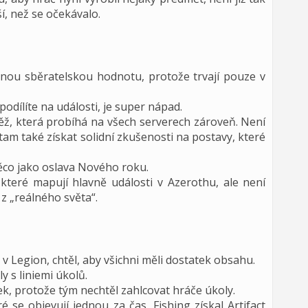
ší, než se očekávalo.
nou sběratelskou hodnotu, protože trvají pouze v
podílíte na události, je super nápad.
těž, která probíhá na všech serverech zároveň. Není
tam také získat solidní zkušenosti na postavy, které
ěco jako oslava Nového roku.
 které mapují hlavně události v Azerothu, ale není
z „reálného světa“.
v Legion, chtěl, aby všichni měli dostatek obsahu.
y s liniemi úkolů.
k, protože tým nechtěl zahlcovat hráče úkoly.
é se objevují jednou za čas, Fishing získal Artifact