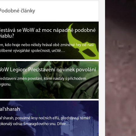
Podobné články
estává se WoW až moc nápadně podobné
iablu?
en, kdo hraje nebo někdy hrával obě zmíněné hry od naší
blíbené vývojářské společnosti, určitě…
oW Legion: Představení novinek povolání
ředstavení změn povolání, které nastaly s příchodem
egionu.
al'sharah
al'sharah, posvátné lesy nočních elfů, představují téměř
okonalý odraz Smaragdového snu. Dříve…