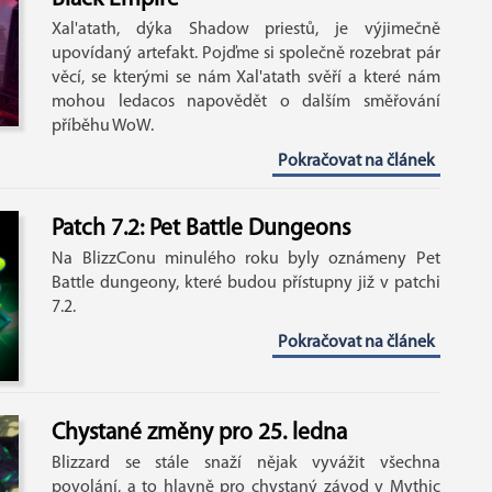
Xal'atath, dýka Shadow priestů, je výjimečně
upovídaný artefakt. Pojďme si společně rozebrat pár
věcí, se kterými se nám Xal'atath svěří a které nám
mohou ledacos napovědět o dalším směřování
příběhu WoW.
Pokračovat na článek
Patch 7.2: Pet Battle Dungeons
Na BlizzConu minulého roku byly oznámeny Pet
Battle dungeony, které budou přístupny již v patchi
7.2.
Pokračovat na článek
Chystané změny pro 25. ledna
Blizzard se stále snaží nějak vyvážit všechna
povolání, a to hlavně pro chystaný závod v Mythic