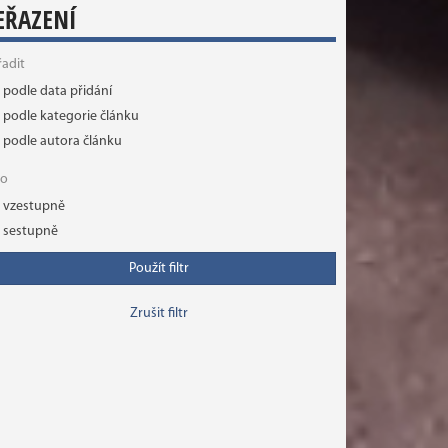
EŘAZENÍ
řadit
podle data přidání
podle kategorie článku
podle autora článku
ko
vzestupně
sestupně
Použít filtr
Zrušit filtr