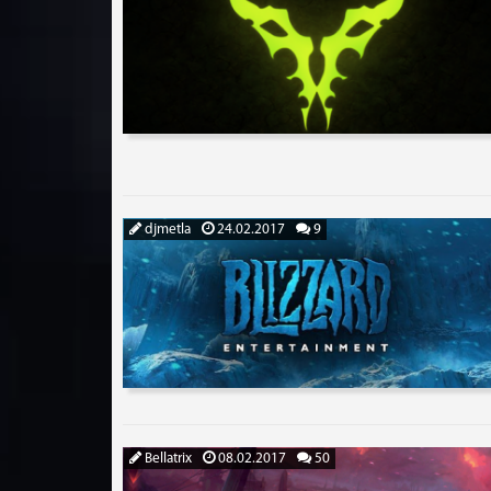
djmetla
24.02.2017
9
Bellatrix
08.02.2017
50