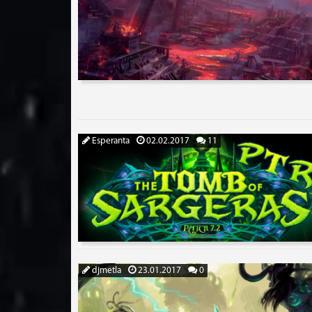
Esperanta
02.02.2017
11
djmetla
23.01.2017
0