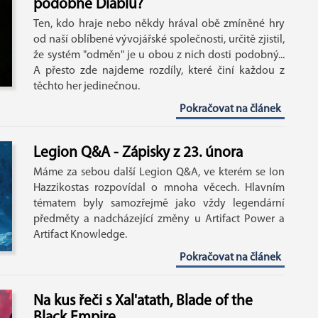
podobné Diablu?
Ten, kdo hraje nebo někdy hrával obě zmíněné hry
od naší oblíbené vývojářské společnosti, určitě zjistil,
že systém "odměn" je u obou z nich dosti podobný...
A přesto zde najdeme rozdíly, které činí každou z
těchto her jedinečnou.
Pokračovat na článek
Legion Q&A - Zápisky z 23. února
Máme za sebou další Legion Q&A, ve kterém se Ion
Hazzikostas rozpovídal o mnoha věcech. Hlavním
tématem byly samozřejmě jako vždy legendární
předměty a nadcházející změny u Artifact Power a
Artifact Knowledge.
Pokračovat na článek
Na kus řeči s Xal'atath, Blade of the
Black Empire