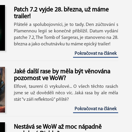
Patch 7.2 vyjde 28. března, už máme
trailer!
Přátelé a spolubojovníci, je to tady. Den zúčtování s
Plamennou legií se konečně přiblížil. Datum vydání
patche 7.2, The Tomb of Sargeras, je stanoveno na 28.
března a jako ochutnávku tu máme epický trailer!
Pokračovat na článek
Jaké další rase by měla být věnována
pozornost ve WoW?
Elfové, taureni či vrykulové... O všech těchto rasách
jsme se už dověděli něco víc. Jaká rasa by ale měla
stát "v záři reflektorů" příště?
Pokračovat na článek
Nestává se WoW až moc nápadně