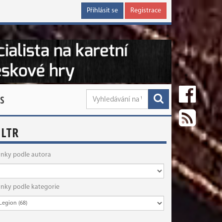
Přihlásit se
Registrace
S
ILTR
ánky podle autora
ánky podle kategorie