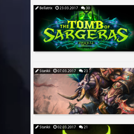
Bellatrix
23.03.2017
30
Stankii
07.03.2017
23
Stankii
02.03.2017
21