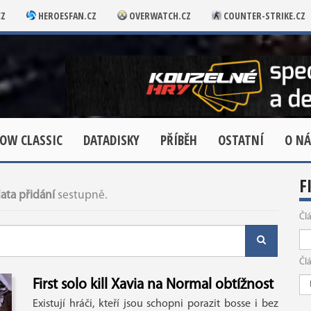
CZ
HEROESFAN.CZ
OVERWATCH.CZ
COUNTER-STRIKE.CZ
OW CLASSIC
DATADISKY
PŘÍBĚH
OSTATNÍ
O NÁ
F
ata přidání
sestupně.
Čl
Čl
First solo kill Xavia na Normal obtížnost
Existují hráči, kteří jsou schopni porazit bosse i bez