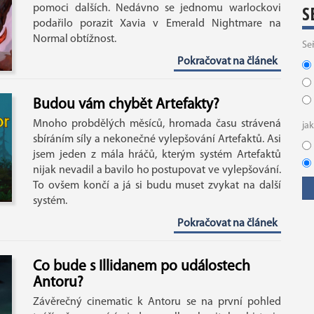
S
pomoci dalších. Nedávno se jednomu warlockovi
podařilo porazit Xavia v Emerald Nightmare na
Normal obtížnost.
Se
Pokračovat na článek
Budou vám chybět Artefakty?
Mnoho probdělých měsíců, hromada času strávená
ja
sbíráním síly a nekonečné vylepšování Artefaktů. Asi
jsem jeden z mála hráčů, kterým systém Artefaktů
nijak nevadil a bavilo ho postupovat ve vylepšování.
To ovšem končí a já si budu muset zvykat na další
systém.
Pokračovat na článek
Co bude s Illidanem po událostech
Antoru?
Závěrečný cinematic k Antoru se na první pohled