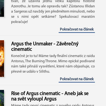
tváří, že uzavírá jednu velku kapitolu historie
Azerothu. Je tomu ale opravdu tak? Zůstanou Illidan
a Sargeras už navždy jen předmětem minulosti, nebo
se s nimi opět setkáme? Spekulovací maratón
pokračuje!
Pokračovat na článek
Argus the Unmaker - Závěrečný
cinematic
Konečně je to tu! Máme tady finální cinematic z raidu
Antorus, The Burning Throne. Mimo epické podívané
nám také přináší vysvětlení, které nám objasňuje, co
přesně se událo v Silithu.
Pokračovat na článek
Rise of Argus cinematic - Aneb jak se
na svět vyloupl Argus
Máme tady první cinematic z nového raidu Antorus,