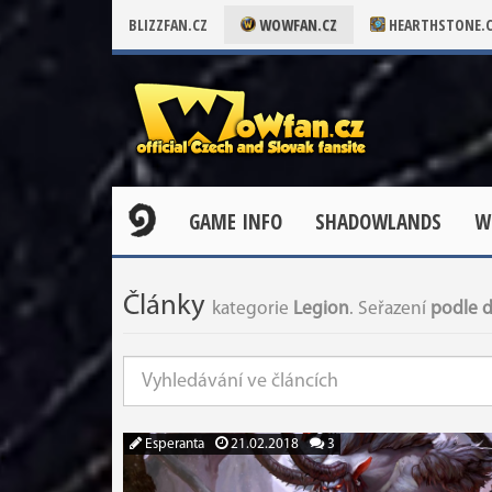
BLIZZFAN.CZ
WOWFAN.CZ
HEARTHSTONE.
GAME INFO
SHADOWLANDS
W
Články
kategorie
Legion
. Seřazení
podle d
Esperanta
21.02.2018
3