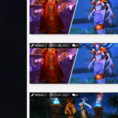
WitekCZ
01.08.2021
0
WitekCZ
25.07.2021
0