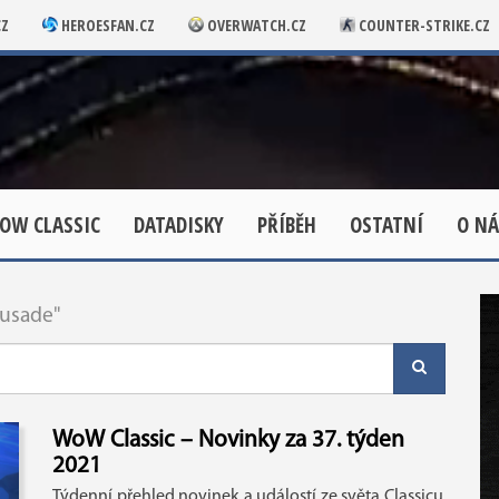
CZ
HEROESFAN.CZ
OVERWATCH.CZ
COUNTER-STRIKE.CZ
OW CLASSIC
DATADISKY
PŘÍBĚH
OSTATNÍ
O NÁ
rusade"
WoW Classic – Novinky za 37. týden
2021
Týdenní přehled novinek a událostí ze světa Classicu.