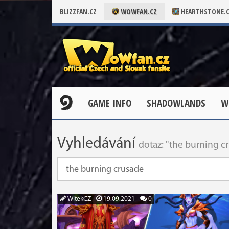
BLIZZFAN.CZ
WOWFAN.CZ
HEARTHSTONE.
GAME INFO
SHADOWLANDS
W
Vyhledávání
dotaz: "the burning c
WitekCZ
19.09.2021
0