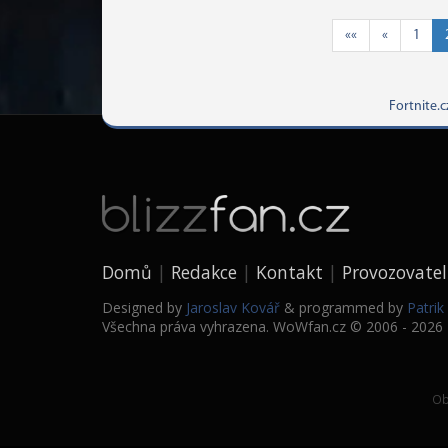
««
«
1
Fortnite.c
Domů
Redakce
Kontakt
Provozovatel
Designed by
Jaroslav Kovář
& programmed by
Patri
Všechna práva vyhrazena. WoWfan.cz © 2006 - 2026
Ob