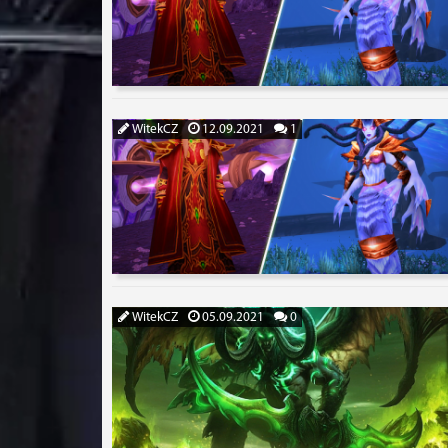
WitekCZ
12.09.2021
1
WitekCZ
05.09.2021
0