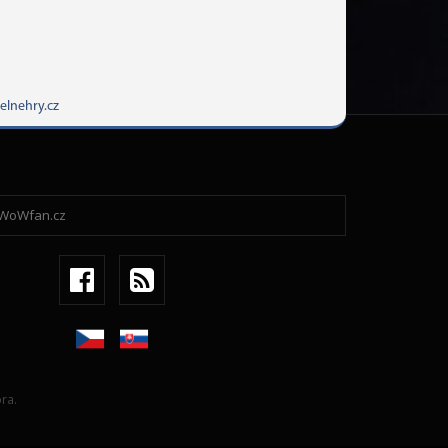
elnehry.cz
ra.