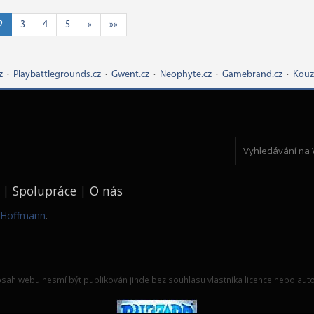
2
3
4
5
»
»»
z
·
Playbattlegrounds.cz
·
Gwent.cz
·
Neophyte.cz
·
Gamebrand.cz
·
Kouz
Spolupráce
O nás
k Hoffmann
.
sah webu nesmí být publikován jinde bez souhlasu vlastníka licence nebo auto