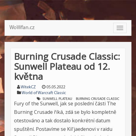
WoWfan.cz
Toggle
navigati
Burning Crusade Classic:
Sunwell Plateau od 12.
května
WitekCZ
05.05.2022
World of Warcraft Classic
SUNWELL PLATEAU
BURNING CRUSADE CLASSIC
Fury of the Sunwell, jak se poslední části The
Burning Crusade říká, zdá se bylo kompletně
otestováno a tak dostalo konkrétní datum
spuštění. Postavíme se Kil'jaedenovi v raidu