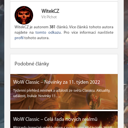
WitekCZ
Vít Plchot
WitekCZ je autorem
381
článků. Více článků tohoto autora
najdete na
tomto odkazu
. Pro více informací navštivte
profil
tohoto autora.
Podobné články
WoW Classic – Novinky za 11. týden 2022
Týdenní přehled novinek a událostí ze světa Classicu. Aktuality,
události, bulvár. Novinky 11.…
WoW Classic – Celá řada nových realmů
Blizzardu konečně vytekly nervy s postupným přidáváním WoW