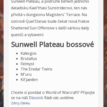
Sunwell Plateau, a podruhé během jednoho
datadisku Kael'thasi Sunstriderovi, ten nás
přivítá v dungeonu
Magisters' Terrace
. Na
ostrově Quel'Danas bude čekat nová frakce
Shattered Sun Offensive s další várkou daily
questů a vybavení.
Sunwell Plateau bossové
Kalecgos
Brutallus
Felmyst
The Eredar Twins
M'uru
Kil'jaeden
Chcete si povídat o World of Warcraft? Připojte
se na náš
Discord
. Rádi vás uvidíme.
Zdroj článku