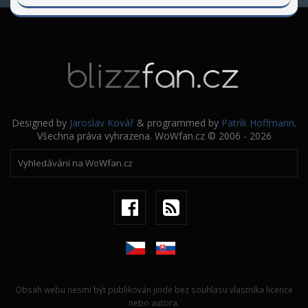
Designed by
Jaroslav Kovář
& programmed by
Patrik Hoffmann
.
Všechna práva vyhrazena. WoWfan.cz © 2006 - 2026
Obsah webu nesmí být publikován jinde bez souhlasu vlastníka licence
nebo autora.