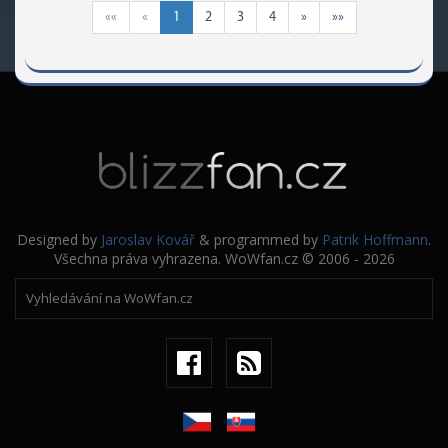
««
«
1
2
3
4
»
»»
Designed by
Jaroslav Kovář
& programmed by
Patrik Hoffmann
.
Všechna práva vyhrazena. WoWfan.cz © 2006 - 2026