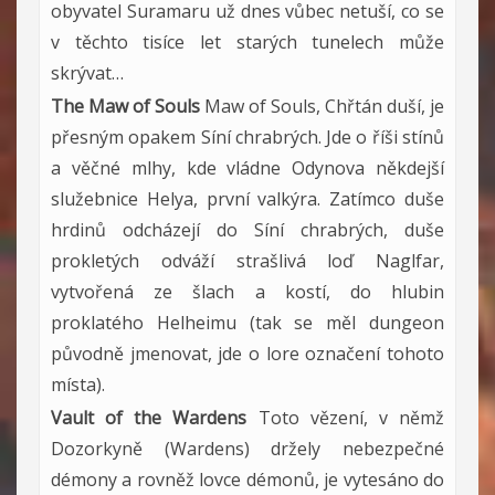
obyvatel Suramaru už dnes vůbec netuší, co se
v těchto tisíce let starých tunelech může
skrývat…
The Maw of Souls
Maw of Souls, Chřtán duší, je
přesným opakem Síní chrabrých. Jde o říši stínů
a věčné mlhy, kde vládne Odynova někdejší
služebnice Helya, první valkýra. Zatímco duše
hrdinů odcházejí do Síní chrabrých, duše
prokletých odváží strašlivá loď Naglfar,
vytvořená ze šlach a kostí, do hlubin
proklatého Helheimu (tak se měl dungeon
původně jmenovat, jde o lore označení tohoto
místa).
Vault of the Wardens
Toto vězení, v němž
Dozorkyně (Wardens) držely nebezpečné
démony a rovněž lovce démonů, je vytesáno do