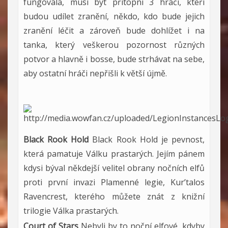
fungovala, musí být přítopni 3 hráči, kteří
budou udílet zranění, někdo, kdo bude jejich
zranění léčit a zároveň bude dohlížet i na
tanka, který veškerou pozornost různých
potvor a hlavně i bosse, bude strhávat na sebe,
aby ostatní hráči nepřišli k větší újmě.
Black Rook Hold
Black Rook Hold je pevnost,
která pamatuje Válku prastarých. Jejím pánem
kdysi býval někdejší velitel obrany nočních elfů
proti první invazi Plamenné legie, Kur’talos
Ravencrest, kterého můžete znát z knižní
trilogie Válka prastarých.
Court of Stars
Nebyli by to noční elfové, kdyby