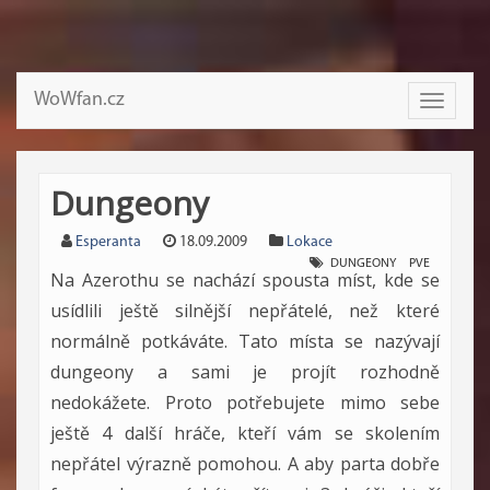
WoWfan.cz
Toggle
navigati
Dungeony
Esperanta
18.09.2009
Lokace
DUNGEONY
PVE
Na Azerothu se nachází spousta míst, kde se
usídlili ještě silnější nepřátelé, než které
normálně potkáváte. Tato místa se nazývají
dungeony a sami je projít rozhodně
nedokážete. Proto potřebujete mimo sebe
ještě 4 další hráče, kteří vám se skolením
nepřátel výrazně pomohou. A aby parta dobře