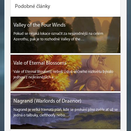
Podobné články
Valley of the Four Winds
Pokud se nějaká lokace označit za nejúrodnější na celém
Azerothu, pak je to rozhodně Valley of the…
Vale of Eternal Blossoms
Vale of Eternal Blossoms neboli Údolí věčného rozkvětu bývalo
jednou z nejkrásnějších a…
Nagrand (Warlords of Draenor)
Nagrand je velká travnatá pláň, kde se prohání plno zvěře ať už se
jedná o talbuky, clefthoofy nebo…