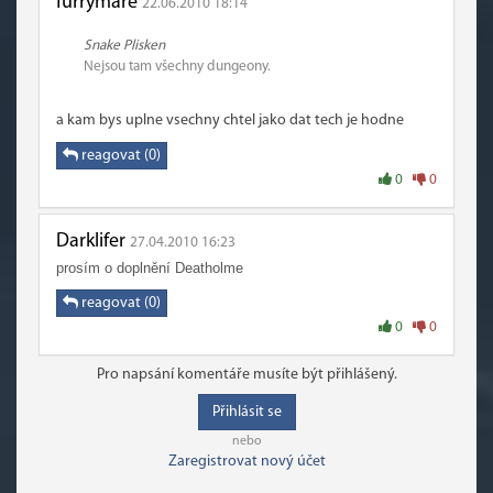
furrymare
22.06.2010 18:14
Snake Plisken
Nejsou tam všechny dungeony.
a kam bys uplne vsechny chtel jako dat tech je hodne
reagovat (0)
0
0
Darklifer
27.04.2010 16:23
prosím o doplnění Deatholme
reagovat (0)
0
0
Pro napsání komentáře musíte být přihlášený.
Přihlásit se
nebo
Zaregistrovat nový účet