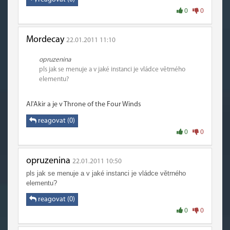
0
0
Mordecay
22.01.2011 11:10
opruzenina
pls jak se menuje a v jaké instanci je vládce větrného
elementu?
Al'Akir a je v Throne of the Four Winds
reagovat (0)
0
0
opruzenina
22.01.2011 10:50
pls jak se menuje a v jaké instanci je vládce větrného
elementu?
reagovat (0)
0
0