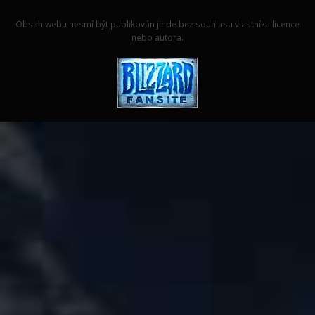
Obsah webu nesmí být publikován jinde bez souhlasu vlastníka licence
nebo autora.