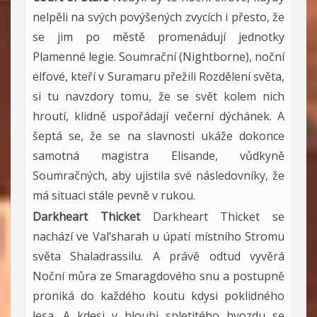
nelpěli na svých povýšených zvycích i přesto, že
se jim po městě promenádují jednotky
Plamenné legie. Soumrační (Nightborne), noční
elfové, kteří v Suramaru přežili Rozdělení světa,
si tu navzdory tomu, že se svět kolem nich
hroutí, klidně uspořádají večerní dýchánek. A
šeptá se, že se na slavnosti ukáže dokonce
samotná magistra Elisande, vůdkyně
Soumračných, aby ujistila své následovníky, že
má situaci stále pevně v rukou.
Darkheart Thicket
Darkheart Thicket se
nachází ve Val’sharah u úpatí místního Stromu
světa Shaladrassilu. A právě odtud vyvěrá
Noční můra ze Smaragdového snu a postupně
proniká do každého koutu kdysi poklidného
lesa. A kdesi v hloubi spletitého hvozdu se