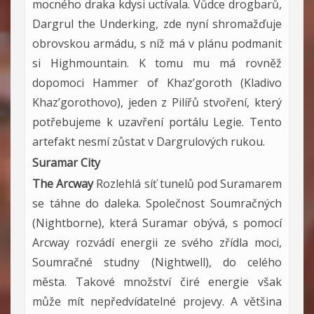
mocného draka kdysi uctívala. Vůdce drogbarů,
Dargrul the Underking, zde nyní shromažďuje
obrovskou armádu, s níž má v plánu podmanit
si Highmountain. K tomu mu má rovněž
dopomoci Hammer of Khaz’goroth (Kladivo
Khaz’gorothovo), jeden z Pilířů stvoření, který
potřebujeme k uzavření portálu Legie. Tento
artefakt nesmí zůstat v Dargrulových rukou.
Suramar City
The Arcway
Rozlehlá síť tunelů pod Suramarem
se táhne do daleka. Společnost Soumračných
(Nightborne), která Suramar obývá, s pomocí
Arcway rozvádí energii ze svého zřídla moci,
Soumračné studny (Nightwell), do celého
města. Takové množství čiré energie však
může mít nepředvídatelné projevy. A většina