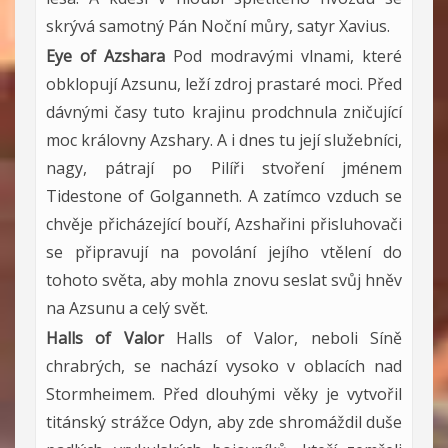
skrývá samotný Pán Noční můry, satyr Xavius.
Eye of Azshara
Pod modravými vlnami, které
obklopují Azsunu, leží zdroj prastaré moci. Před
dávnými časy tuto krajinu prodchnula zničující
moc královny Azshary. A i dnes tu její služebníci,
nagy, pátrají po Pilíři stvoření jménem
Tidestone of Golganneth. A zatímco vzduch se
chvěje přicházející bouří, Azshařini přisluhovači
se připravují na povolání jejího vtělení do
tohoto světa, aby mohla znovu seslat svůj hněv
na Azsunu a celý svět.
Halls of Valor
Halls of Valor, neboli Síně
chrabrých, se nachází vysoko v oblacích nad
Stormheimem. Před dlouhými věky je vytvořil
titánský strážce Odyn, aby zde shromáždil duše