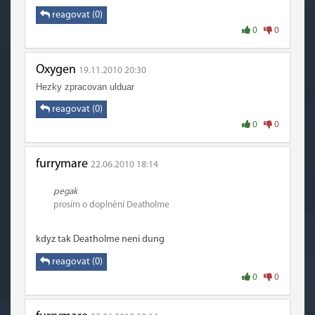
reagovat (0)
0
0
Oxygen
19.11.2010 20:30
Hezky zpracovan ulduar
reagovat (0)
0
0
furrymare
22.06.2010 18:14
pegak
prosím o doplnění Deatholme
kdyz tak Deatholme neni dung
reagovat (0)
0
0