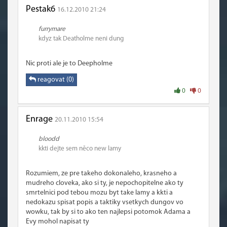
Pestak6
16.12.2010 21:24
furrymare
kdyz tak Deatholme neni dung
Nic proti ale je to Deepholme
reagovat (0)
0
0
Enrage
20.11.2010 15:54
bloodd
kkti dejte sem něco new lamy
Rozumiem, ze pre takeho dokonaleho, krasneho a
mudreho cloveka, ako si ty, je nepochopitelne ako ty
smrtelnici pod tebou mozu byt take lamy a kkti a
nedokazu spisat popis a taktiky vsetkych dungov vo
wowku, tak by si to ako ten najlepsi potomok Adama a
Evy mohol napisat ty