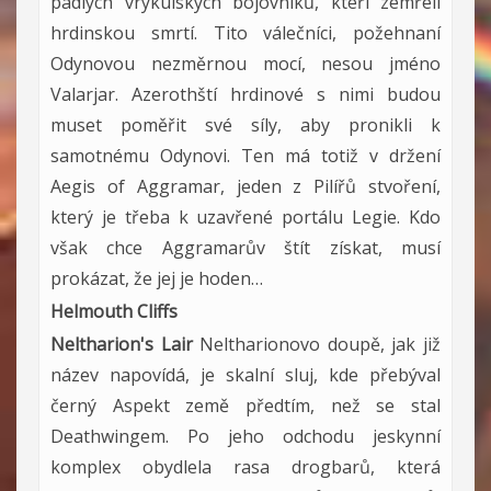
padlých vrykulských bojovníků, kteří zemřeli
hrdinskou smrtí. Tito válečníci, požehnaní
Odynovou nezměrnou mocí, nesou jméno
Valarjar. Azerothští hrdinové s nimi budou
muset poměřit své síly, aby pronikli k
samotnému Odynovi. Ten má totiž v držení
Aegis of Aggramar, jeden z Pilířů stvoření,
který je třeba k uzavřené portálu Legie. Kdo
však chce Aggramarův štít získat, musí
prokázat, že jej je hoden…
Helmouth Cliffs
Neltharion's Lair
Neltharionovo doupě, jak již
název napovídá, je skalní sluj, kde přebýval
černý Aspekt země předtím, než se stal
Deathwingem. Po jeho odchodu jeskynní
komplex obydlela rasa drogbarů, která