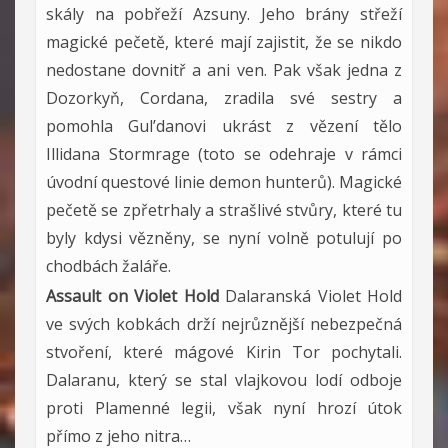
skály na pobřeží Azsuny. Jeho brány střeží
magické pečetě, které mají zajistit, že se nikdo
nedostane dovnitř a ani ven. Pak však jedna z
Dozorkyň, Cordana, zradila své sestry a
pomohla Gul’danovi ukrást z vězení tělo
Illidana Stormrage (toto se odehraje v rámci
úvodní questové linie demon hunterů). Magické
pečetě se zpřetrhaly a strašlivé stvůry, které tu
byly kdysi vězněny, se nyní volně potulují po
chodbách žaláře.
Assault on Violet Hold
Dalaranská Violet Hold
ve svých kobkách drží nejrůznější nebezpečná
stvoření, které mágové Kirin Tor pochytali.
Dalaranu, který se stal vlajkovou lodí odboje
proti Plamenné legii, však nyní hrozí útok
přímo z jeho nitra…