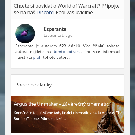
Chcete si povídat o World of Warcraft? Připojte
se na náš
Discord
. Rádi vás uvidíme.
Esperanta
Esperanta Dragon
Esperanta je autorem
629
článků. Více článků tohoto
autora najdete na
tomto odkazu
. Pro více informací
navštivte
profil
tohoto autora.
Podobné články
Argus the Unmaker - Závěrečný cinematic
Konečně je to tu! Máme tady finální cinematic z raidu Antorus, The
Burning Throne. Mimo epické…