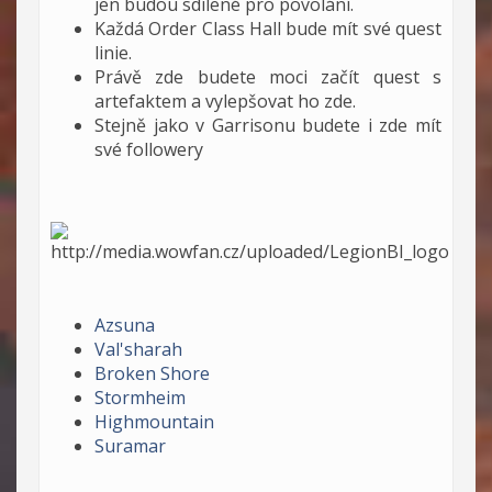
jen budou sdílené pro povolání.
Každá Order Class Hall bude mít své quest
linie.
Právě zde budete moci začít quest s
artefaktem a vylepšovat ho zde.
Stejně jako v Garrisonu budete i zde mít
své followery
Azsuna
Val'sharah
Broken Shore
Stormheim
Highmountain
Suramar