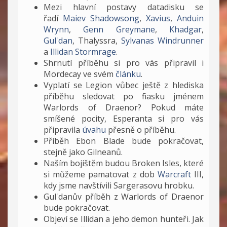
Mezi hlavní postavy datadisku se
řadí
Maiev Shadowsong
,
Xavius
,
Anduin
Wrynn
,
Genn Greymane
,
Khadgar
,
Gul'dan
, Thalyssra,
Sylvanas Windrunner
a
Illidan Stormrage
.
Shrnutí příběhu si pro vás připravil i
Mordecay ve svém
článku
.
Vyplatí se Legion vůbec ještě z hlediska
příběhu sledovat po fiasku jménem
Warlords of Draenor? Pokud máte
smíšené pocity, Esperanta si pro vás
připravila
úvahu
přesně o příběhu.
Příběh Ebon Blade bude pokračovat,
stejně jako Gilneanů.
Naším bojištěm budou Broken Isles, které
si můžeme pamatovat z dob
Warcraft
III,
kdy jsme navštívili Sargerasovu hrobku.
Gul'danův příběh z Warlords of Draenor
bude pokračovat.
Objeví se Illidan a jeho demon hunteři. Jak