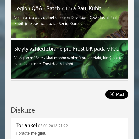
Legion Q&A - Patch 7.1.5 a Paul Kubit
Včera se do pravidelného Legion Developer Q&A dostal Paul
Kubit, jenž zastává pozice Senior Game…
Skrytý vzhled zbraně pro Frost DK padá v ICC!
V Legion můžete získat mnoho vzhledů pro artefakt, který nosíte
neustále u sebe. Frost death knight…
Diskuze
Toriankel
03.01.2018 21:22
Poradte me gildu