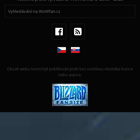
Obsah webu nesmí být publikován jinde bez souhlasu vlastníka licence
nebo autora.