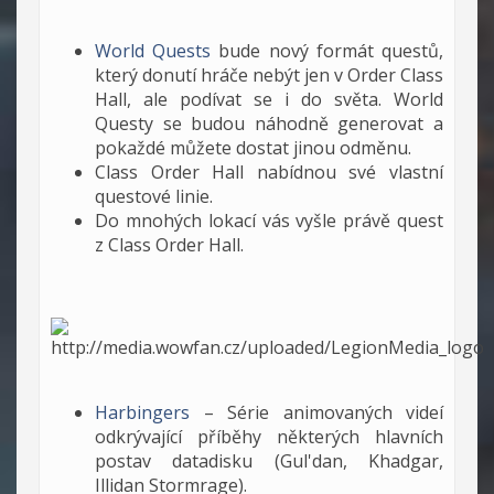
World Quests
bude nový formát questů,
který donutí hráče nebýt jen v Order Class
Hall, ale podívat se i do světa. World
Questy se budou náhodně generovat a
pokaždé můžete dostat jinou odměnu.
Class Order Hall nabídnou své vlastní
questové linie.
Do mnohých lokací vás vyšle právě quest
z Class Order Hall.
Harbingers
– Série animovaných videí
odkrývající příběhy některých hlavních
postav datadisku (Gul'dan, Khadgar,
Illidan Stormrage).