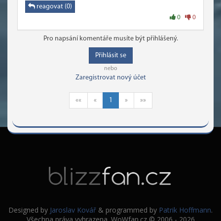
reagovat (0)
0
0
Pro napsání komentáře musíte být přihlášený.
Přihlásit se
nebo
Zaregistrovat nový účet
««
«
1
»
»»
Designed by
Jaroslav Kovář
& programmed by
Patrik Hoffmann
.
Všechna práva vyhrazena. WoWfan.cz © 2006 - 2026