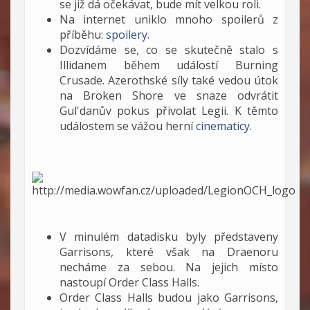
se již dá očekávat, bude mít velkou roli.
Na internet uniklo mnoho spoilerů z
příběhu:
spoilery
.
Dozvídáme se, co se skutečně stalo s
Illidanem během událostí Burning
Crusade. Azerothské síly také vedou útok
na Broken Shore ve snaze odvrátit
Gul'danův pokus přivolat Legii. K těmto
událostem se vážou herní
cinematicy
.
V minulém datadisku byly představeny
Garrisons, které však na Draenoru
necháme za sebou. Na jejich místo
nastoupí Order Class Halls.
Order Class Halls budou jako Garrisons,