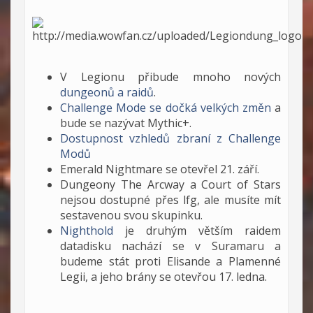
V Legionu přibude mnoho nových
dungeonů a raidů
.
Challenge Mode se dočká velkých změn
a
bude se nazývat Mythic+.
Dostupnost vzhledů zbraní z Challenge
Modů
Emerald Nightmare se otevřel 21. září.
Dungeony The Arcway a Court of Stars
nejsou dostupné přes lfg, ale musíte mít
sestavenou svou skupinku.
Nighthold
je druhým větším raidem
datadisku nachází se v Suramaru a
budeme stát proti Elisande a Plamenné
Legii, a jeho brány se otevřou 17. ledna.