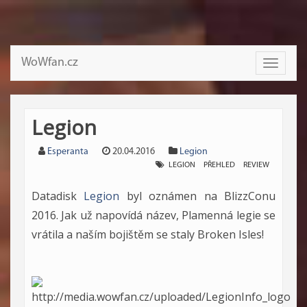
WoWfan.cz
Toggle
navigati
Legion
Esperanta
20.04.2016
Legion
LEGION
PŘEHLED
REVIEW
Datadisk
Legion
byl oznámen na BlizzConu
2016. Jak už napovídá název, Plamenná legie se
vrátila a naším bojištěm se staly Broken Isles!