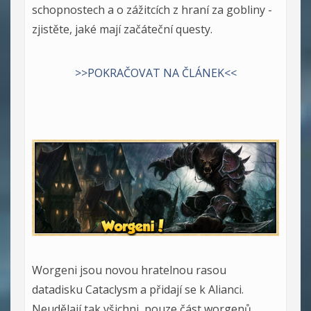
schopnostech a o zážitcích z hraní za gobliny -
zjistěte, jaké mají začáteční questy.
>>POKRAČOVAT NA ČLÁNEK<<
Worgeni jsou novou hratelnou rasou
datadisku Cataclysm a přidají se k Alianci.
Neudělají tak všichni, pouze část worgenů