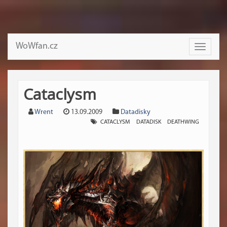
WoWfan.cz
Toggle
navigati
Cataclysm
Wrent
13.09.2009
Datadisky
CATACLYSM
DATADISK
DEATHWING