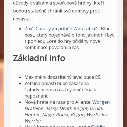
důvody k válkám a stvoří nové hrdiny, kteří
budou statečně chránit své domovy proti
devastaci.
Zničí Cataclysm příběh Warcraftu?
- Blue
post, který pojednává o tom, jak mohli být
z pohledu Lore do hry přidány nové
kombinace povolání a ras.
Základní info
Maximální dosažitelný level bude 85.
Většina oblastí bude zasažena
Cataclysmem a navždy změněna k
nepoznání.
Nová hratelná rasa pro Aliance:
Worgen
Hratelné classy: Death Knight, Druid,
Hunter, Mage, Priest, Rogue, Warlock a
Warrior
Nová hratelná rasa pro Hordu:
Goblin