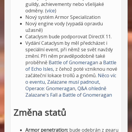
guildy, achievementy nebo všelijaké
odměny. (
více
)
Nový systém Armor Specialization
Nový engine vody (vypadá opravdu
užasně)
Cataclysm bude podporovat DirectX 11.
Vydání Cataclysm by měl předcházet i
speciální event, při němž se svět navždy
změní. Při něm pravděpodobně také
proběhně
Battle of Gnomeragan
a
Battle
of Echo Isles
, z čehož poté vzniknou nové
začáteční lokace trollů a gnómů.
Něco víc
o eventu
,
Zalazane musí padnout
,
Operace: Gnomeragan
,
Q&A ohledně
Zalazane's Fall a Battle of Gnomeragan
Změna statů
Armor penetration:
bude odebrán z gearu