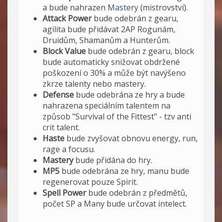
a bude nahrazen
Mastery
(mistrovství).
Attack Power
bude odebrán z gearu,
agilita bude přidávat 2AP Rogunám,
Druidům, Shamanům a Hunterům.
Block Value
bude odebrán z gearu, block
bude automaticky snižovat obdržené
poškození o 30% a může být navýšeno
zkrze talenty nebo mastery.
Defense
bude odebrána ze hry a bude
nahrazena speciálním talentem na
způsob "Survival of the Fittest" - tzv anti
crit talent.
Haste
bude zvyšovat obnovu energy, run,
rage a focusu.
Mastery
bude přidána do hry.
MP5
bude odebrána ze hry, manu bude
regenerovat pouze Spirit.
Spell Power
bude odebrán z předmětů,
počet SP a Many bude určovat intelect.