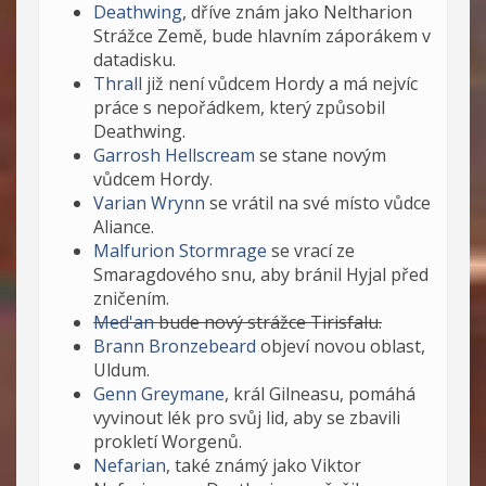
Deathwing
, dříve znám jako Neltharion
Strážce Země, bude hlavním záporákem v
datadisku.
Thrall
již není vůdcem Hordy a má nejvíc
práce s nepořádkem, který způsobil
Deathwing.
Garrosh Hellscream
se stane novým
vůdcem Hordy.
Varian Wrynn
se vrátil na své místo vůdce
Aliance.
Malfurion Stormrage
se vrací ze
Smaragdového snu, aby bránil Hyjal před
zničením.
Med'an
bude nový strážce Tirisfalu.
Brann Bronzebeard
objeví novou oblast,
Uldum.
Genn Greymane
, král Gilneasu, pomáhá
vyvinout lék pro svůj lid, aby se zbavili
prokletí Worgenů.
Nefarian
, také známý jako Viktor