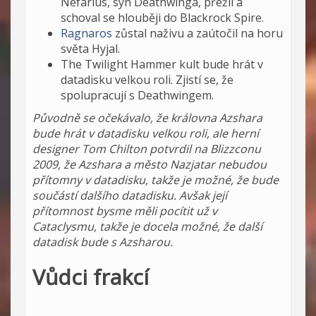
Nefarius, syn Deathwinga, přežil a
schoval se hlouběji do Blackrock Spire.
Ragnaros
zůstal naživu a zaútočil na horu
světa Hyjal.
The Twilight Hammer kult bude hrát v
datadisku velkou roli. Zjistí se, že
spolupracují s Deathwingem.
Původně se očekávalo, že královna Azshara
bude hrát v datadisku velkou roli, ale herní
designer Tom Chilton potvrdil na Blizzconu
2009, že Azshara a město Nazjatar nebudou
přítomny v datadisku, takže je možné, že bude
součástí dalšího datadisku. Avšak její
přítomnost bysme měli pocítit už v
Cataclysmu, takže je docela možné, že další
datadisk bude s Azsharou.
Vůdci frakcí