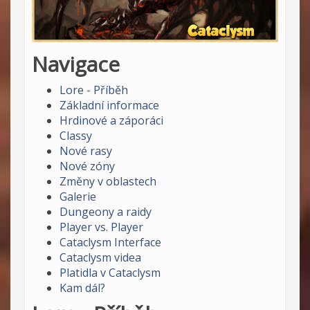
Navigace
Lore - Příběh
Základní informace
Hrdinové a záporáci
Classy
Nové rasy
Nové zóny
Změny v oblastech
Galerie
Dungeony a raidy
Player vs. Player
Cataclysm Interface
Cataclysm videa
Platidla v Cataclysm
Kam dál?