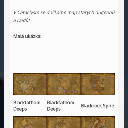
V Cataclysm se dočkáme map starých dugeonů
a raidů!
Malá ukázka:
Blackfathom
Blackfathom
Blackrock Spire
Deeps
Deeps