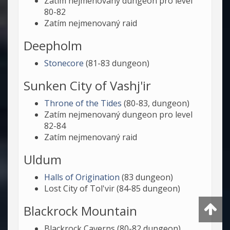
Zatím nejmenovaný dungeon pro level
80-82
Zatím nejmenovaný raid
Deepholm
Stonecore
(81-83 dungeon)
Sunken City of Vashj'ir
Throne of the Tides
(80-83, dungeon)
Zatím nejmenovaný dungeon pro level
82-84
Zatím nejmenovaný raid
Uldum
Halls of Origination
(83 dungeon)
Lost City of Tol'vir (84-85 dungeon)
Blackrock Mountain
Blackrock Caverns (80-82 dungeon)