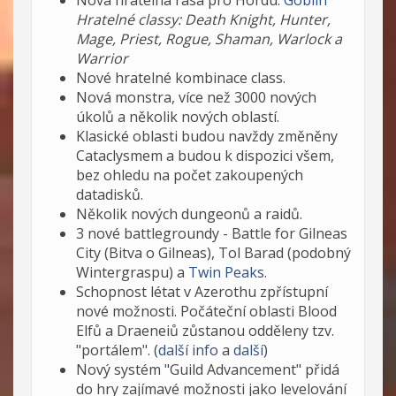
Hratelné classy: Death Knight, Hunter,
Mage, Priest, Rogue, Shaman, Warlock a
Warrior
Nové hratelné kombinace class.
Nová monstra, více než 3000 nových
úkolů a několik nových oblastí.
Klasické oblasti budou navždy změněny
Cataclysmem a budou k dispozici všem,
bez ohledu na počet zakoupených
datadisků.
Několik nových dungeonů a raidů.
3 nové battlegroundy - Battle for Gilneas
City (Bitva o Gilneas), Tol Barad (podobný
Wintergraspu) a
Twin Peaks
.
Schopnost létat v Azerothu zpřístupní
nové možnosti. Počáteční oblasti Blood
Elfů a Draeneiů zůstanou odděleny tzv.
"portálem". (
další info
a
další
)
Nový systém "Guild Advancement" přidá
do hry zajímavé možnosti jako levelování