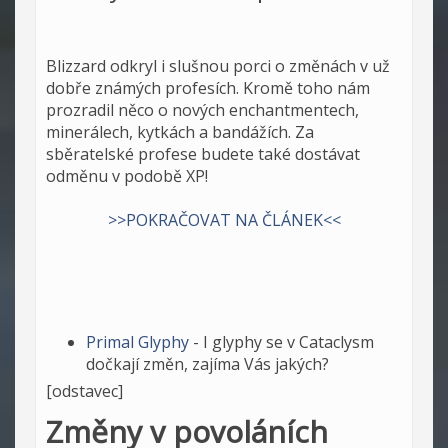
Blizzard odkryl i slušnou porci o změnách v už
dobře známých profesích. Kromě toho nám
prozradil něco o nových enchantmentech,
minerálech, kytkách a bandážích. Za
sběratelské profese budete také dostávat
odměnu v podobě XP!
>>POKRAČOVAT NA ČLÁNEK<<
Primal Glyphy
- I glyphy se v Cataclysm
dočkají změn, zajíma Vás jakých?
[odstavec]
Změny v povoláních