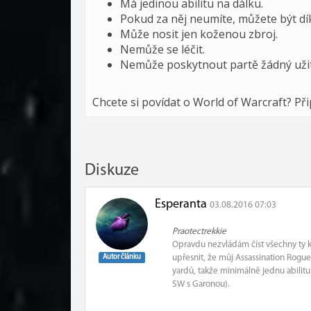
Má jedinou abilitu na dálku.
Pokud za něj neumíte, můžete být dí
Může nosit jen koženou zbroj.
Nemůže se léčit.
Nemůže poskytnout partě žádný užit
Chcete si povídat o World of Warcraft? Př
Diskuze
Esperanta
03.08.2016 07:03
Praotectrekkie
Opravdu nezvládám číst všechny ty 
Autor článku
upřesnit, že můj Assassination Rog
yardů, takže minimálně jednu abilitu 
SW s Garonou).