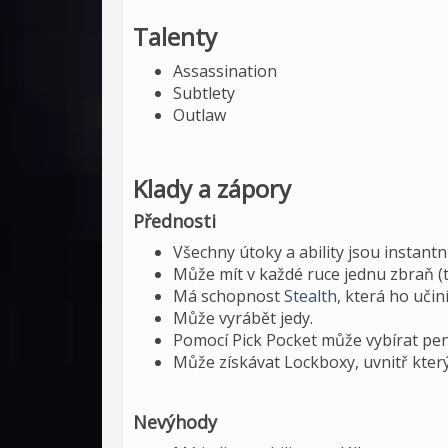
Talenty
Assassination
Subtlety
Outlaw
Klady a zápory
Přednosti
Všechny útoky a ability jsou instantní
Může mít v každé ruce jednu zbraň (tz
Má schopnost
Stealth
, která ho učin
Může vyrábět jedy.
Pomocí Pick Pocket může vybírat pe
Může získávat Lockboxy, uvnitř kter
Nevýhody