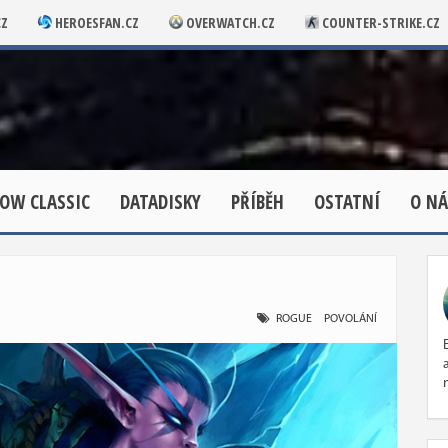
CZ
HEROESFAN.CZ
OVERWATCH.CZ
COUNTER-STRIKE.CZ
OW CLASSIC
DATADISKY
PŘÍBĚH
OSTATNÍ
O NÁ
ROGUE
POVOLÁNÍ