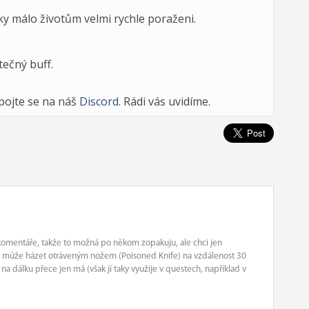
ky málo životům velmi rychle poraženi.
ečný buff.
ipojte se na náš
Discord
. Rádi vás uvidíme.
komentáře, takže to možná po někom zopakuju, ale chci jen
ue může házet otráveným nožem (Poisoned Knife) na vzdálenost 30
na dálku přece jen má (však jí taky využije v questech, například v