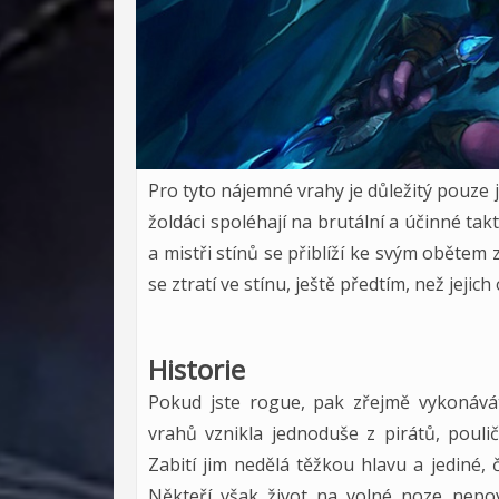
Pro tyto nájemné vrahy je důležitý pouze je
žoldáci spoléhají na brutální a účinné takt
a mistři stínů se přiblíží ke svým obětem
se ztratí ve stínu, ještě předtím, než jeji
Historie
Pokud jste rogue, pak zřejmě vykonávát
vrahů vznikla jednoduše z pirátů, pouličn
Zabití jim nedělá těžkou hlavu a jediné, č
Někteří však život na volné noze nepov