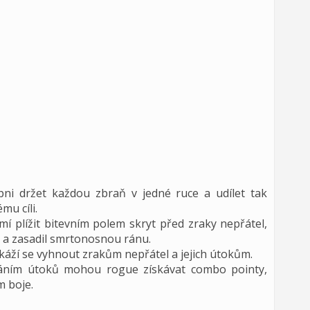
ni držet každou zbraň v jedné ruce a udílet tak
u cíli.
í plížit bitevním polem skryt před zraky nepřátel,
nů a zasadil smrtonosnou ránu.
okáží se vyhnout zrakům nepřátel a jejich útokům.
áním útoků mohou rogue získávat combo pointy,
m boje.