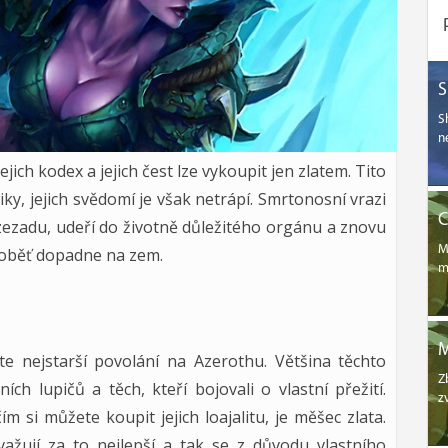
S
n
jich kodex a jejich čest lze vykoupit jen zlatem. Tito
iky, jejich svědomí je však netrápí. Smrtonosní vrazi
C
 zezadu, udeří do životně důležitého orgánu a znovu
M
ch oběť dopadne na zem.
m
e nejstarší povolání na Azerothu. Většina těchto
Z
ích lupičů a těch, kteří bojovali o vlastní přežití.
z
ím si můžete koupit jejich loajalitu, je měšec zlata.
ažují za to nejlepší a tak se z důvodu vlastního