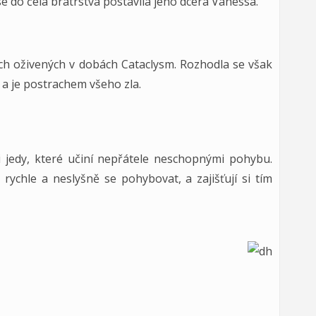
e do čela bratrstva postavila jeho dcera Vanessa.
ých oživených v dobách Cataclysm. Rozhodla se však
 a je postrachem všeho zla.
 jedy, které učiní nepřátele neschopnými pohybu.
rychle a neslyšně se pohybovat, a zajišťují si tím