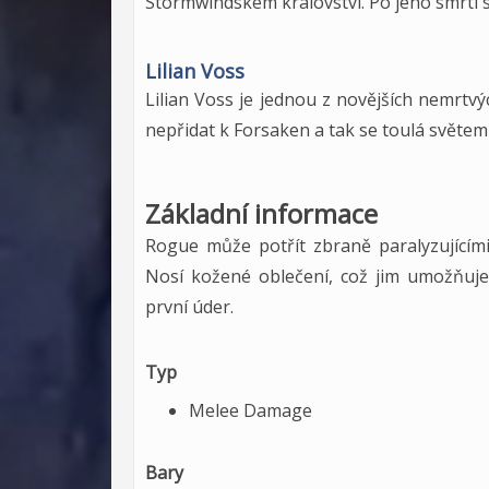
Stormwindském království. Po jeho smrti s
Lilian Voss
Lilian Voss je jednou z novějších nemrtv
nepřidat k Forsaken a tak se toulá světem
Základní informace
Rogue může potřít zbraně paralyzujícími
Nosí kožené oblečení, což jim umožňuje 
první úder.
Typ
Melee Damage
Bary