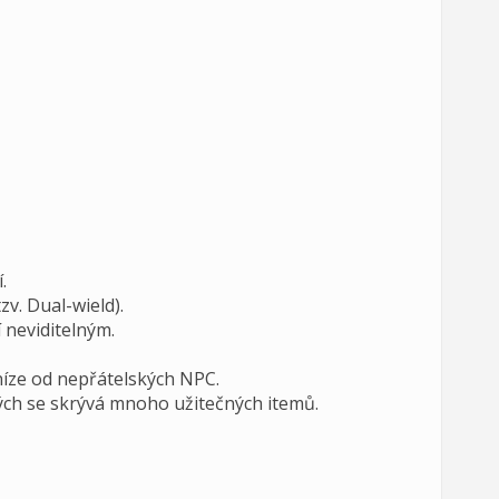
.
v. Dual-wield).
í neviditelným.
níze od nepřátelských NPC.
ých se skrývá mnoho užitečných itemů.