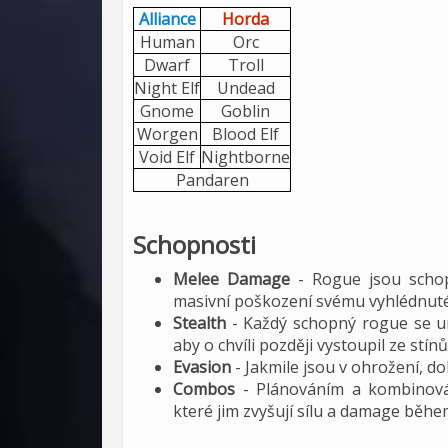
Alliance
Horda
Human
Orc
Dwarf
Troll
Night Elf
Undead
Gnome
Goblin
Worgen
Blood Elf
Void Elf
Nightborne
Pandaren
Schopnosti
Melee Damage
- Rogue jsou schop
masivní poškození svému vyhlédnutém
Stealth
- Každý schopný rogue se um
aby o chvíli později vystoupil ze stí
Evasion
- Jakmile jsou v ohrožení, d
Combos
- Plánováním a kombinov
které jim zvyšují sílu a damage běhe