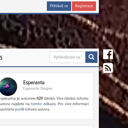
Přihlásit se
Registrace
S
Esperanta
Esperanta Dragon
Esperanta je autorem
629
článků. Více článků tohoto
autora najdete na
tomto odkazu
. Pro více informací
navštivte
profil
tohoto autora.