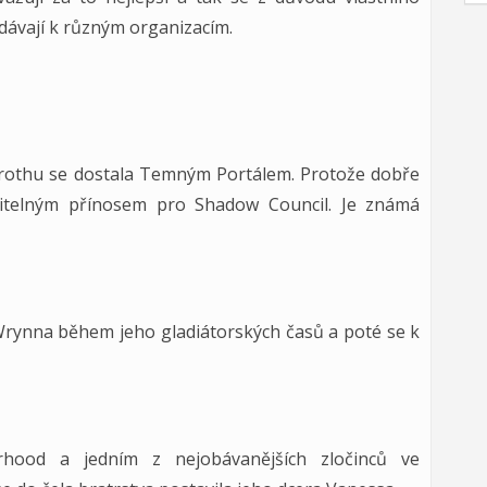
idávají k různým organizacím.
rothu se dostala Temným Portálem. Protože dobře
nitelným přínosem pro Shadow Council. Je známá
rynna během jeho gladiátorských časů a poté se k
rhood a jedním z nejobávanějších zločinců ve