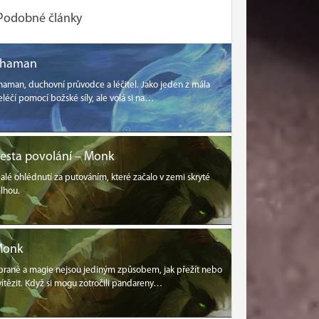
Podobné články
Shaman
haman, duchovní průvodce a léčitel. Jako jeden z mála
eléčí pomocí božské síly, ale volá si na…
esta povolání – Monk
alé ohlédnutí za putováním, které začalo v zemi skryté
lhou.
Monk
braně a magie nejsou jediným způsobem, jak přežít nebo
vítězit. Když si mogu zotročili pandareny…