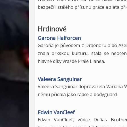
bezpečí i stálého přísunu práce a zlata př
Hrdinové
Garona Halforcen
Garona je původem z Draenoru a do Aze
znala orkskou kulturu, stala se neoce
hlavně díky vraždě krále Llanea.
Valeera Sanguinar
Valeera Sanguinar doprovázela Variana W
němu přidala jako rádce a bodyguard.
Edwin VanCleef
Edwin VanCleef, vůdce Defias Brothe