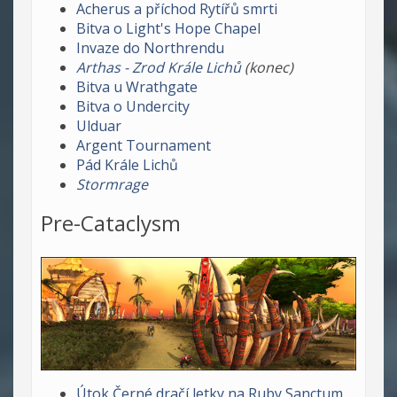
Acherus a příchod Rytířů smrti
Bitva o Light's Hope Chapel
Invaze do Northrendu
Arthas - Zrod Krále Lichů
(konec)
Bitva u Wrathgate
Bitva o Undercity
Ulduar
Argent Tournament
Pád Krále Lichů
Stormrage
Pre-Cataclysm
Útok Černé dračí letky na Ruby Sanctum