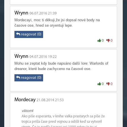
Wrynn
06.07.2016 21:39
Mordecayi, moc ti děkuji,že jsi dopsal nové body na
časove ose, hned se oryentuji lepe.
reagovat (0)
0
0
Wrynn
04.07.2016 19:22
Mohu se zeptat kdy bude napsáno další lore: Warlords of
dreanor, které bude zachyceno na časové ose.
reagovat (0)
0
0
Mordecay
21.08.2014 21:53
viktort4
Ako píše esperanta, v knihe valka prastarych sa píše že
trojica prišla čase pred vojnou a odišli keď sa vytvoril