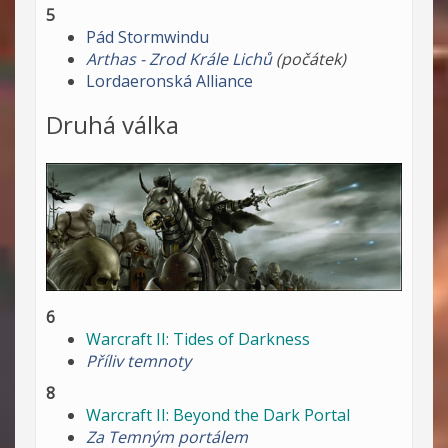
5
Pád Stormwindu
Arthas - Zrod Krále Lichů
(počátek)
Lordaeronská Alliance
Druhá válka
6
Warcraft II: Tides of Darkness
Příliv temnoty
8
Warcraft II: Beyond the Dark Portal
Za Temným portálem