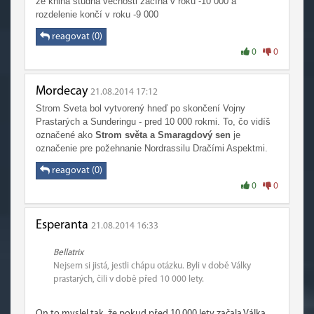
že kniha studňa večnosti začína v roku -10 000 a
rozdelenie končí v roku -9 000
reagovat (0)
0
0
Mordecay
21.08.2014 17:12
Strom Sveta bol vytvorený hneď po skončení Vojny
Prastarých a Sunderingu - pred 10 000 rokmi. To, čo vidíš
označené ako
Strom světa a Smaragdový sen
je
označenie pre požehnanie Nordrassilu Dračími Aspektmi.
reagovat (0)
0
0
Esperanta
21.08.2014 16:33
Bellatrix
Nejsem si jistá, jestli chápu otázku. Byli v době Války
prastarých, čili v době před 10 000 lety.
On to myslel tak, že pokud před 10 000 lety začala Válka