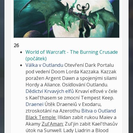
26
World of Warcraft - The Burning Crusade
(počátek)
Válka v Outlandu
Otevření Dark Portalu
pod vedení Doom Lorda Kazzaka. Kazzak
poražen Argent Dawn a spojenými silami
Hordy a Aliance. Osídlování Outlandu.
Dědictví Krvavých elfů
Krvaví elfové v čele
s Kael'thasem se zmocní Tempest Keep.
Draenei
Útěk Draeneiů v Exodaru,
ztroskotání na Azerothu
Bitva o Outland
Black Temple:
Illidan zabit rukou Maiev a
Akamy
Zul'Aman:
Zul'jin zabit Kael'thasův
útok na Sunwell. Lady Liadrin a Blood