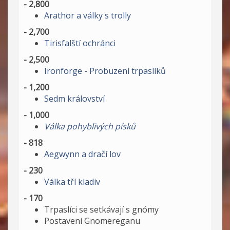
- 2,800
Arathor a války s trolly
- 2,700
Tirisfalští ochránci
- 2,500
Ironforge - Probuzení trpaslíků
- 1,200
Sedm království
- 1,000
Válka pohyblivých písků
- 818
Aegwynn a dračí lov
- 230
Válka tří kladiv
- 170
Trpaslíci se setkávají s gnómy
Postavení Gnomereganu