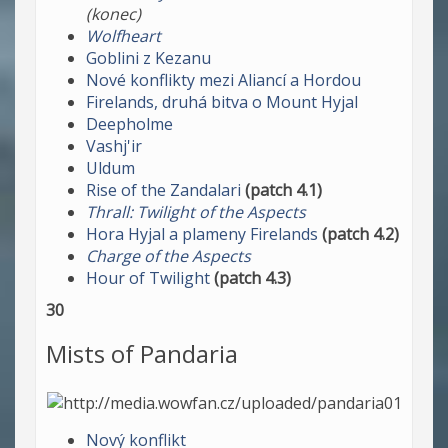
(konec)
Wolfheart
Goblini z Kezanu
Nové konflikty mezi Aliancí a Hordou
Firelands, druhá bitva o Mount Hyjal
Deepholme
Vashj'ir
Uldum
Rise of the Zandalari
(patch 4.1)
Thrall: Twilight of the Aspects
Hora Hyjal a plameny Firelands
(patch 4.2)
Charge of the Aspects
Hour of Twilight
(patch 4.3)
30
Mists of Pandaria
Nový konflikt