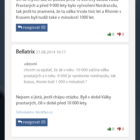
Prastarých a před 9 000 lety bylo vytvoření Nordrassilu,
tak jestli to znamená, že ta válka trvala tisíc let a Rhonin s
Krasem byli tudíž také v minulosti 1000 let.
reagovat (0)
0
0
Bellatrix
21.08.2014 16:17
viktort4
chcem sa opýtať, že ak v roku -10 000 začína válka
prastarých a v roku -9 000 je vyrobenie nordrassilu, tak
krasus, rhonin boli 1 000 v minulosti ?
Nejsem si jistá, jestli chápu otázku. Byli v době Války
prastarých, čili v době před 10 000 lety.
Šéfredaktor WoWfan.cz
reagovat (0)
0
0