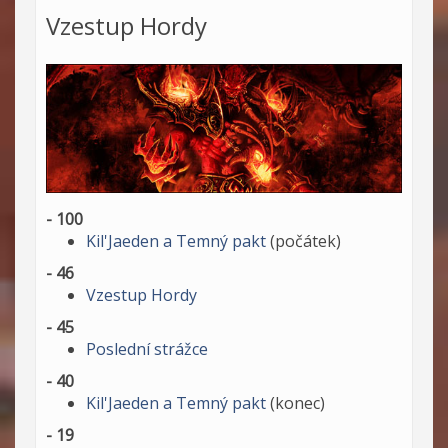
Vzestup Hordy
- 100
Kil'Jaeden a Temný pakt
(počátek)
- 46
Vzestup Hordy
- 45
Poslední strážce
- 40
Kil'Jaeden a Temný pakt
(konec)
- 19