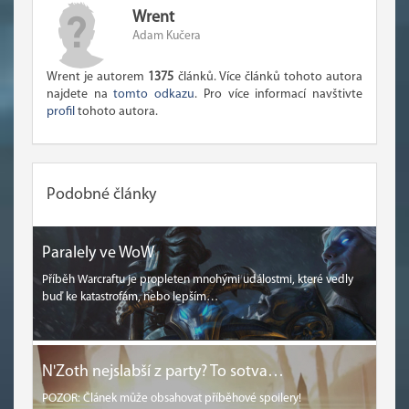
Wrent
Adam Kučera
Wrent je autorem
1375
článků. Více článků tohoto autora
najdete na
tomto odkazu
. Pro více informací navštivte
profil
tohoto autora.
Podobné články
Paralely ve WoW
Příběh Warcraftu je propleten mnohými událostmi, které vedly
buď ke katastrofám, nebo lepším…
N'Zoth nejslabší z party? To sotva…
POZOR: Článek může obsahovat příběhové spoilery!