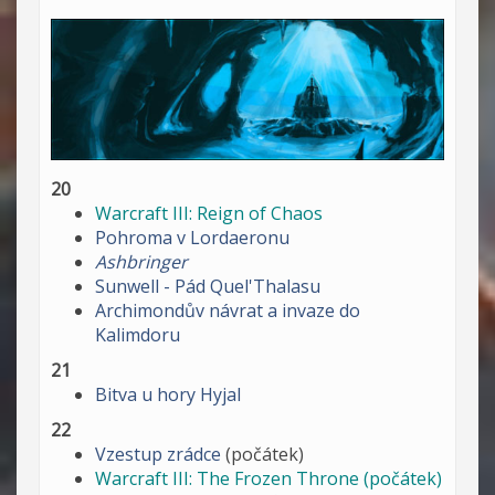
20
Warcraft III: Reign of Chaos
Pohroma v Lordaeronu
Ashbringer
Sunwell - Pád Quel'Thalasu
Archimondův návrat a invaze do
Kalimdoru
21
Bitva u hory Hyjal
22
Vzestup zrádce
(počátek)
Warcraft III: The Frozen Throne (počátek)