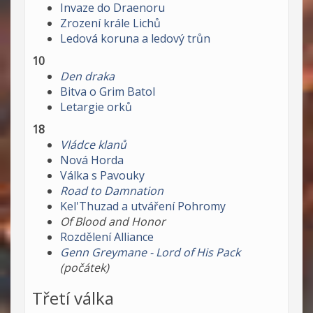
Invaze do Draenoru
Zrození krále Lichů
Ledová koruna a ledový trůn
10
Den draka
Bitva o Grim Batol
Letargie orků
18
Vládce klanů
Nová Horda
Válka s Pavouky
Road to Damnation
Kel'Thuzad a utváření Pohromy
Of Blood and Honor
Rozdělení Alliance
Genn Greymane - Lord of His Pack
(počátek)
Třetí válka