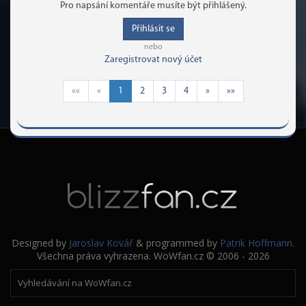
Pro napsání komentáře musíte být přihlášený.
Přihlásit se
nebo
Zaregistrovat nový účet
««
«
1
2
3
4
»
»»
Designed by
Jaroslav Kovář
& programmed by
Patrik Hoffmann
.
Všechna práva vyhrazena. WoWfan.cz © 2006 - 2026