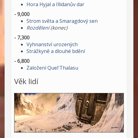
Hora Hyjal a Illidanův dar
- 9,000
Strom světa a Smaragdový sen
Rozdělení
(konec)
- 7,300
Vyhnanství urozených
Strážkyně a dlouhé bdění
- 6,800
Založení Quel'Thalasu
Věk lidí