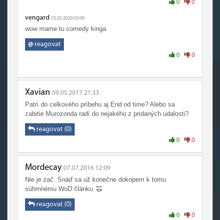
0
0
vengard
03.05.2020 03:09
wow mame tu comedy kinga
@
reagovat
0
0
Xavian
09.05.2017 21:33
Patrí do celkového príbehu aj End od time? Alebo sa
zabitie Murozonda radí do nejakého z pridaných udalosti?
reagovat (0)
0
0
Mordecay
07.07.2016 12:09
Nie je zač. Snáď sa už konečne dokopem k tomu
súhrnnému WoD článku
reagovat (0)
0
0