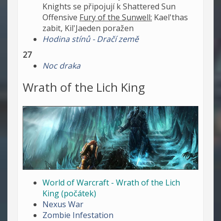
Knights se připojují k Shattered Sun
Offensive
Fury of the Sunwell:
Kael'thas
zabit, Kil'Jaeden poražen
Hodina stínů - Dračí země
27
Noc draka
Wrath of the Lich King
World of Warcraft - Wrath of the Lich
King (počátek)
Nexus War
Zombie Infestation