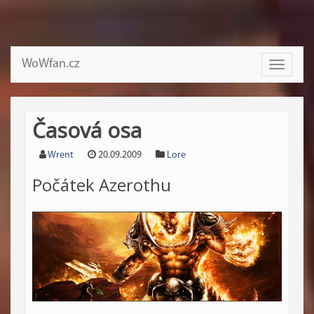
WoWfan.cz
Toggle
navigati
Časová osa
Wrent
20.09.2009
Lore
Počátek Azerothu