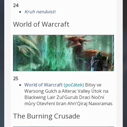
24
Kruh nenávisti
World of Warcraft
25
World of Warcraft
(počátek)
Bitvy ve
Warsong Gulch a Alterac Valley Útok na
Blackwing Lair Zul'Gurub Draci Noční
můry Otevření bran Ahn'Qiraj Naxxramas
The Burning Crusade