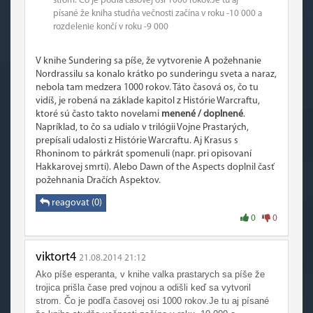
strom. Čo je podľa časovej osi 1000 rokov.Je tu aj
písané že kniha studňa večnosti začína v roku -10 000 a
rozdelenie končí v roku -9 000
V knihe Sundering sa píše, že vytvorenie A požehnanie
Nordrassilu sa konalo krátko po sunderingu sveta a naraz,
nebola tam medzera 1000 rokov. Táto časová os, čo tu
vidíš, je robená na základe kapitol z Histórie Warcraftu,
ktoré sú často takto novelami
menené / doplnené
.
Napríklad, to čo sa udialo v trilógii Vojne Prastarých,
prepísali udalosti z Histórie Warcraftu. Aj Krasus s
Rhoninom to párkrát spomenuli (napr. pri opisovaní
Hakkarovej smrti). Alebo Dawn of the Aspects doplnil časť
požehnania Dračích Aspektov.
reagovat (0)
0
0
viktort4
21.08.2014 21:12
Ako píše esperanta, v knihe valka prastarych sa píše že
trojica prišla čase pred vojnou a odišli keď sa vytvoril
strom. Čo je podľa časovej osi 1000 rokov.Je tu aj písané