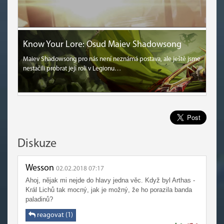
Know Your Lore: Osud Maiev Shadowsong
Maiev Shadowsong pro nás není neznámá postava, ale ještě jsme
nestačili probrat její roli v Legionu…
Diskuze
Wesson
02.02.2018 07:17
Ahoj, nějak mi nejde do hlavy jedna věc. Když byl Arthas -
Král Lichů tak mocný, jak je možný, že ho porazila banda
paladinů?
reagovat (1)