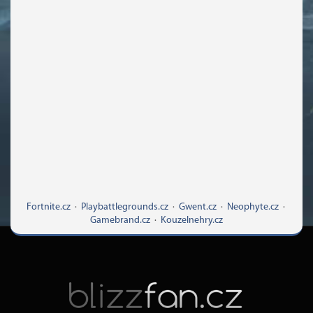
Fortnite.cz
·
Playbattlegrounds.cz
·
Gwent.cz
·
Neophyte.cz
·
Gamebrand.cz
·
Kouzelnehry.cz