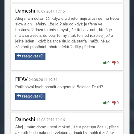
Dameshi
10.09.2011 17:15
Ahoj mám dotaz
když druid reformuje zruší se mu třeba
slow a chill efekty , že jo ? ale co když je třeba ve
frostnove? dává to tedy smysl , že třeba z cat , která je
malá se zvěčíš do bear formy , tak ten led rozbišej jo? a
ještě jeden , když balance druid dá starfall můžu nějak
zábránit probíhání tohoto efektu? díky předem
reagovat (0)
0
0
FIFAV
24.08.2011 19:34
Potřeboval bych poradit co gemuje Balance Druid?
reagovat (0)
0
0
Dameshi
12.08.2011 11:16
Ahoj , mám dotaz - není možné , že v postupu času , přece
azeroth bude nakonec vyléčen a druidi by mohli jí zpátky