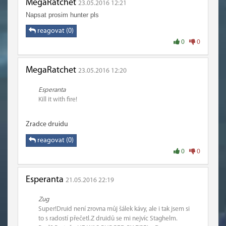
MegaRatchet
23.05.2016 12:21
Napsat prosim hunter pls
reagovat (0)
0
0
MegaRatchet
23.05.2016 12:20
Esperanta
Kill it with fire!
Zradce druidu
reagovat (0)
0
0
Esperanta
21.05.2016 22:19
Zug
Super!Druid není zrovna můj šálek kávy, ale i tak jsem si
to s radostí přečetl.Z druidů se mi nejvíc Staghelm.