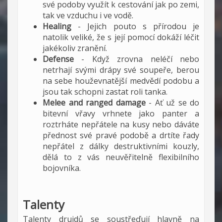
své podoby využít k cestování jak po zemi,
tak ve vzduchu i ve vodě.
Healing
- Jejich pouto s přírodou je
natolik veliké, že s její pomocí dokáží léčit
jakékoliv zranění.
Defense
- Když zrovna neléčí nebo
netrhají svými drápy své soupeře, berou
na sebe houževnatější medvědí podobu a
jsou tak schopni zastat roli tanka.
Melee and ranged damage
- Ať už se do
bitevní vřavy vrhnete jako panter a
roztrháte nepřátele na kusy nebo dáváte
přednost své pravé podobě a drtíte řady
nepřátel z dálky destruktivními kouzly,
dělá to z vás neuvěřitelně flexibilního
bojovníka.
Talenty
Talenty druidů se soustřeďují hlavně na