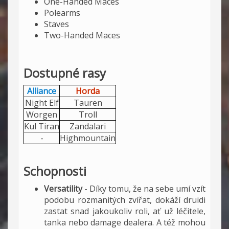
One-Handed Maces
Polearms
Staves
Two-Handed Maces
Dostupné rasy
Alliance
Horda
Night Elf
Tauren
Worgen
Troll
Kul Tiran
Zandalari
-
Highmountain
Schopnosti
Versatility
- Díky tomu, že na sebe umí vzít
podobu rozmanitých zvířat, dokáží druidi
zastat snad jakoukoliv roli, ať už léčitele,
tanka nebo damage dealera. A též mohou