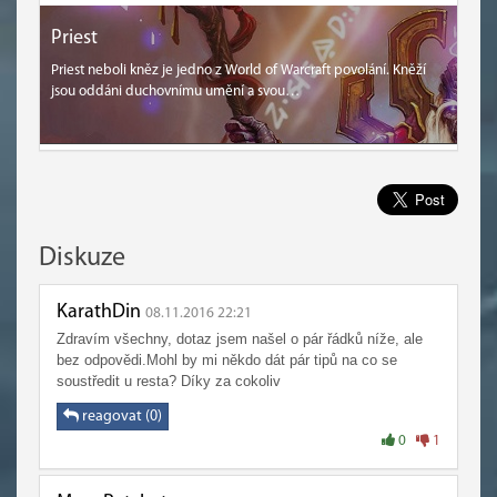
Priest
Priest neboli kněz je jedno z World of Warcraft povolání. Kněží
jsou oddáni duchovnímu umění a svou…
Diskuze
KarathDin
08.11.2016 22:21
Zdravím všechny, dotaz jsem našel o pár řádků níže, ale
bez odpovědi.Mohl by mi někdo dát pár tipů na co se
soustředit u resta? Díky za cokoliv
reagovat (0)
0
1