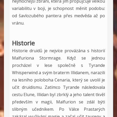
nejmocnější zbraní, která jim propůjčuje velkou
variabilitu v boji, je schopnost měnit podobu:
od šavlozubého pantera přes medvěda až po
vránu.
Historie
Historie druidů je nejvíce provázána s historií
Malfuriona Stormrage. Když se jednou
procházel v lese společně s Tyrande
Whisperwind a svým braterm Illidanem, narazili
na lesního poloboha Cenaria, který se uvolil je
učit druidismu. Zatímco Tyrande následovala
cestu Elune, Illidan byl zbrklý a jeho talent tkvěl
především v magii, Malfurion se zdál býti
slibným učedníkem. Po Válce Prastarých
zakázal využívání magie a začal učit taureny a