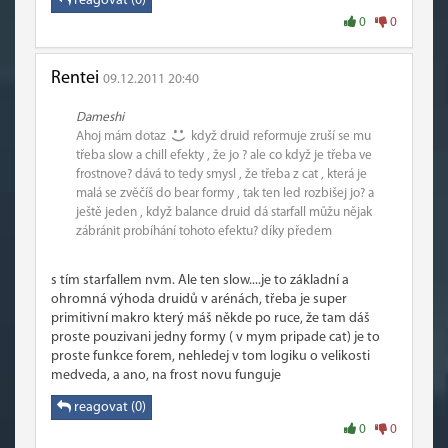
reagovat (0)
0
0
Rentei
09.12.2011 20:40
Dameshi
Ahoj mám dotaz
když druid reformuje zruší se mu
třeba slow a chill efekty , že jo ? ale co když je třeba ve
frostnove? dává to tedy smysl , že třeba z cat , která je
malá se zvěčíš do bear formy , tak ten led rozbišej jo? a
ještě jeden , když balance druid dá starfall můžu nějak
zábránit probíhání tohoto efektu? díky předem
s tím starfallem nvm. Ale ten slow....je to základní a
ohromná výhoda druidů v arénách, třeba je super
primitivní makro který máš někde po ruce, že tam dáš
proste pouzivani jedny formy ( v mym pripade cat) je to
proste funkce forem, nehledej v tom logiku o velikosti
medveda, a ano, na frost novu funguje
reagovat (0)
0
0