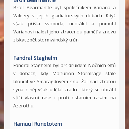
Broll Bearmantle
Broll Bearmantle byl společníkem Variana a
Valeery v jejich gladiátorských dobách. Když
však přišla svoboda, neotálel a pomohl
Varianovi nalézt jeho ztracenou paměť a znovu
získat zpět stormwindský trůn.
Fandral Staghelm
Fandral Staghelm byl arcidruidem Nočních elfů
v dobách, kdy Malfurion Stormrage stále
bloudil ve Smaragdovém snu. Žal nad ztrátou
syna z něj však udělal zrádce, který se obrátil
vůči vlastní rase i proti ostatním rasám na
Azerothu.
Hamuul Runetotem