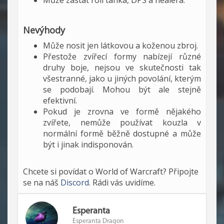
Může zastat roli tanka, DPS a healera.
Nevýhody
Může nosit jen látkovou a koženou zbroj.
Přestože zvířecí formy nabízejí různé
druhy boje, nejsou ve skutečnosti tak
všestranné, jako u jiných povolání, kterým
se podobají. Mohou být ale stejně
efektivní.
Pokud je zrovna ve formě nějakého
zvířete, nemůže používat kouzla v
normální formě běžně dostupné a může
být i jinak indisponován.
Chcete si povídat o World of Warcraft? Připojte
se na náš
Discord
. Rádi vás uvidíme.
Esperanta
Esperanta Dragon