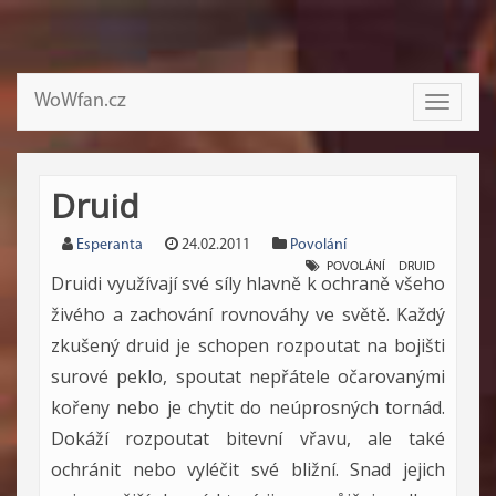
WoWfan.cz
Toggle
navigati
Druid
Esperanta
24.02.2011
Povolání
POVOLÁNÍ
DRUID
Druidi využívají své síly hlavně k ochraně všeho
živého a zachování rovnováhy ve světě. Každý
zkušený druid je schopen rozpoutat na bojišti
surové peklo, spoutat nepřátele očarovanými
kořeny nebo je chytit do neúprosných tornád.
Dokáží rozpoutat bitevní vřavu, ale také
ochránit nebo vyléčit své bližní. Snad jejich