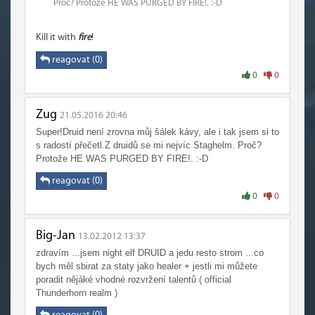
Proč? Protože HE WAS PURGED BY FIRE!. :-D
Kill it with
fire
!
reagovat (0)
0
0
Zug
21.05.2016 20:46
Super!Druid není zrovna můj šálek kávy, ale i tak jsem si to
s radostí přečetl.Z druidů se mi nejvíc Staghelm. Proč?
Protože HE WAS PURGED BY FIRE!. :-D
reagovat (0)
0
0
Big-Jan
13.02.2012 13:37
zdravím ...jsem night elf DRUID a jedu resto strom ...co
bych měl sbirat za staty jako healer + jestli mi můžete
poradit nějáké vhodné rozvržení talentů ( official
Thunderhorn realm )