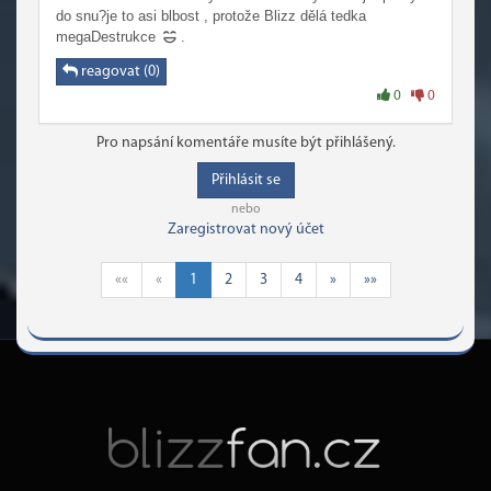
do snu?je to asi blbost , protože Blizz dělá tedka
megaDestrukce
.
reagovat (0)
0
0
Pro napsání komentáře musíte být přihlášený.
Přihlásit se
nebo
Zaregistrovat nový účet
««
«
1
2
3
4
»
»»