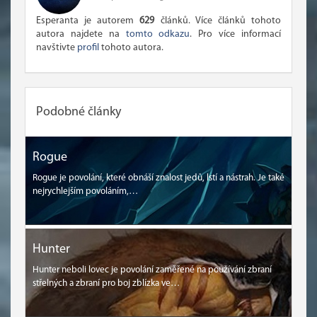
Esperanta je autorem
629
článků. Více článků tohoto
autora najdete na
tomto odkazu
. Pro více informací
navštivte
profil
tohoto autora.
Podobné články
Rogue
Rogue je povolání, které obnáší znalost jedů, lstí a nástrah. Je také
nejrychlejším povoláním,…
Hunter
Hunter neboli lovec je povolání zaměřené na používání zbraní
střelných a zbraní pro boj zblízka ve…