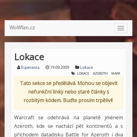
WoWfan.cz
Toggle
navigati
Lokace
Esperanta
19.09.2009
Lokace
LOKACE
AZEROTH
MAPA
Tato sekce se předělává. Mohou se objevit
nefunkční linky nebo staré články s
rozbitým kódem. Buďte prosím trpěliví!
Warcraft se odehrává na planetě jménem
Azeroth, kde se nachází pět kontinentů a s
příchodem datadisku Battle for Azeroth i dva