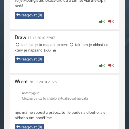
To je Moonglade, lokace druidů a tam se vlastně expit
nedá.
reagovat (0)
0
0
Draw
17.12.2010 22:07
tam jak je ta mapa k expeni
tak tam je oblast na
ktery je napsano 1-85
reagovat (0)
0
0
Wrent
28.11.2010 21:26
tommygun
Mozna by uz to chtelo aktualizovat na cata
njn, máme spoustu práce... tohle bude na dlouho, ale
někoho tím pověříme.
reagovat (0)