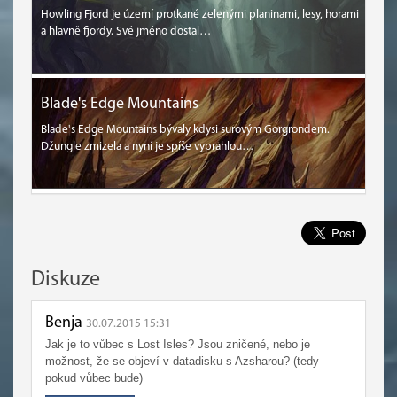
Howling Fjord je území protkané zelenými planinami, lesy, horami
a hlavně fjordy. Své jméno dostal…
Blade's Edge Mountains
Blade's Edge Mountains bývaly kdysi surovým Gorgrondem.
Džungle zmizela a nyní je spíše vyprahlou…
Diskuze
Benja
30.07.2015 15:31
Jak je to vůbec s Lost Isles? Jsou zničené, nebo je
možnost, že se objeví v datadisku s Azsharou? (tedy
pokud vůbec bude)