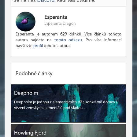
se na náš
Discord
. Rádi vás uvidíme.
Esperanta
Esperanta Dragon
Esperanta je autorem
629
článků. Více článků tohoto
autora najdete na
tomto odkazu
. Pro více informací
navštivte
profil
tohoto autora.
Podobné články
Deepholm
Deepholm je jednou z elementárních sfér, konkrétně domov i
vězení zemských elementálů pod vládou…
Howling Fjord