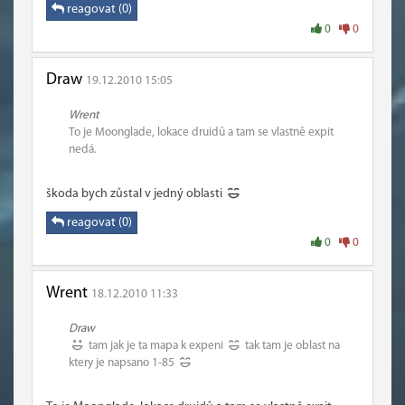
reagovat (0)
0
0
Draw
19.12.2010 15:05
Wrent
To je Moonglade, lokace druidů a tam se vlastně expit
nedá.
škoda bych zůstal v jedný oblasti
reagovat (0)
0
0
Wrent
18.12.2010 11:33
Draw
tam jak je ta mapa k expeni
tak tam je oblast na
ktery je napsano 1-85