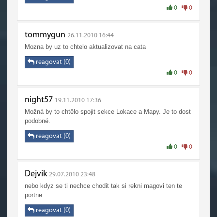
0
0
tommygun
26.11.2010 16:44
Mozna by uz to chtelo aktualizovat na cata
reagovat (0)
0
0
night57
19.11.2010 17:36
Možná by to chtělo spojit sekce Lokace a Mapy. Je to dost
podobné.
reagovat (0)
0
0
Dejvik
29.07.2010 23:48
nebo kdyz se ti nechce chodit tak si rekni magovi ten te
portne
reagovat (0)