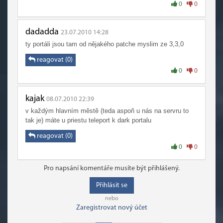
0
0
dadadda
23.07.2010 14:28
ty portáli jsou tam od nějakého patche myslim ze 3,3,0
reagovat (0)
0
0
kajak
08.07.2010 22:39
v každým hlavním městě (teda aspoň u nás na servru to
tak je) máte u priestu teleport k dark portalu
reagovat (0)
0
0
Pro napsání komentáře musíte být přihlášený.
Přihlásit se
nebo
Zaregistrovat nový účet