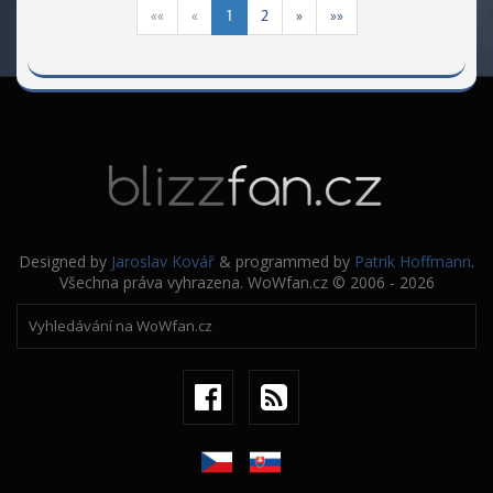
««
«
1
2
»
»»
Designed by
Jaroslav Kovář
& programmed by
Patrik Hoffmann
.
Všechna práva vyhrazena. WoWfan.cz © 2006 - 2026