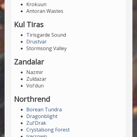
Krokuun
Antoran Wastes
Kul Tiras
Tirisgarde Sound
Drustvar
Stormsong Valley
Zandalar
Nazmir
Zuldazar
Vol'dun
Northrend
Borean Tundra
Dragonblight
Zul'Drak
Crystalsong Forest
Icecrown