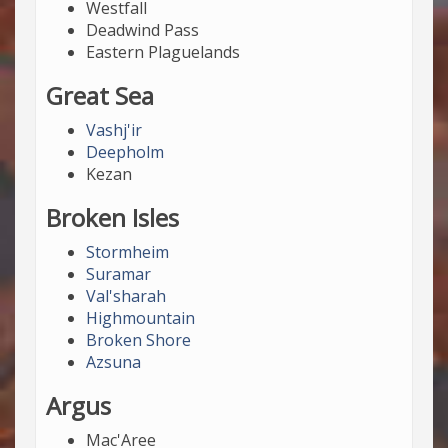
Westfall
Deadwind Pass
Eastern Plaguelands
Great Sea
Vashj'ir
Deepholm
Kezan
Broken Isles
Stormheim
Suramar
Val'sharah
Highmountain
Broken Shore
Azsuna
Argus
Mac'Aree