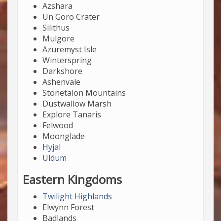
Azshara
Un'Goro Crater
Silithus
Mulgore
Azuremyst Isle
Winterspring
Darkshore
Ashenvale
Stonetalon Mountains
Dustwallow Marsh
Explore Tanaris
Felwood
Moonglade
Hyjal
Uldum
Eastern Kingdoms
Twilight Highlands
Elwynn Forest
Badlands