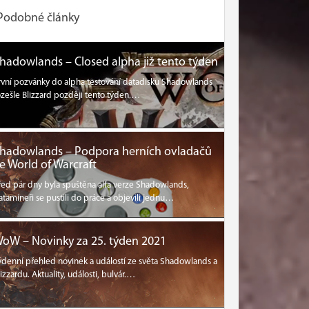
Podobné články
hadowlands – Closed alpha již tento týden
rvní pozvánky do alpha testování datadisku Shadowlands
ozešle Blizzard později tento týden.…
hadowlands – Podpora herních ovladačů
e World of Warcraft
řed pár dny byla spuštěna alfa verze Shadowlands,
atamineři se pustili do práce a objevili jednu…
oW – Novinky za 25. týden 2021
ýdenní přehled novinek a událostí ze světa Shadowlands a
lizzardu. Aktuality, události, bulvár.…