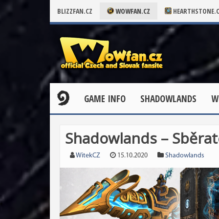
BLIZZFAN.CZ
WOWFAN.CZ
HEARTHSTONE.
GAME INFO
SHADOWLANDS
W
Shadowlands – Sběrate
WitekCZ
15.10.2020
Shadowlands