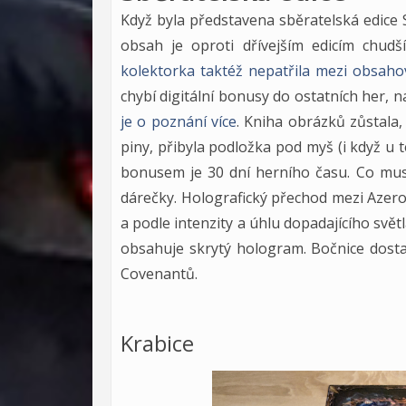
Když byla představena sběratelská edice S
obsah je oproti dřívejším edicím chudš
kolektorka taktéž nepatřila mezi obsaho
chybí digitální bonusy do ostatních her,
je o poznání více
. Kniha obrázků zůstala
piny, přibyla podložka pod myš (i když u té
bonusem je 30 dní herního času. Co musí
dárečky. Holografický přechod mezi Azer
a podle intenzity a úhlu dopadajícího svě
obsahuje skrytý hologram. Bočnice dosta
Covenantů.
Krabice