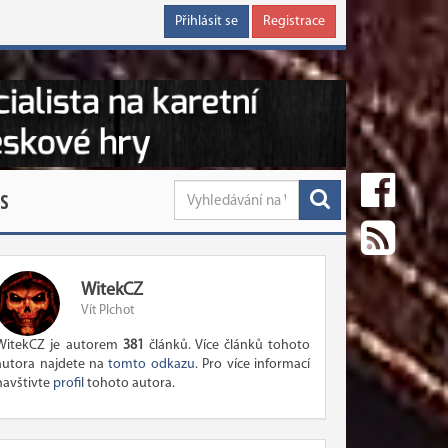
Přihlásit se
Registrace
S
WitekCZ
Vít Plchot
WitekCZ je autorem
381
článků. Více článků tohoto
autora najdete na
tomto odkazu
. Pro více informací
navštivte
profil
tohoto autora.