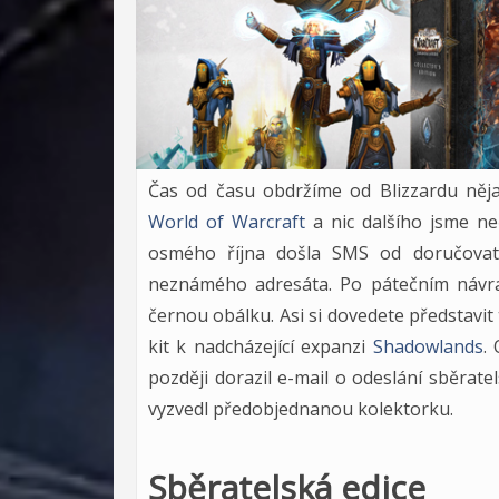
Čas od času obdržíme od Blizzardu něj
World of Warcraft
a nic dalšího jsme neč
osmého října došla SMS od doručovate
neznámého adresáta. Po pátečním návrat
černou obálku. Asi si dovedete představit t
kit k nadcházející expanzi
Shadowlands
.
později dorazil e-mail o odeslání sběrate
vyzvedl předobjednanou kolektorku.
Sběratelská edice