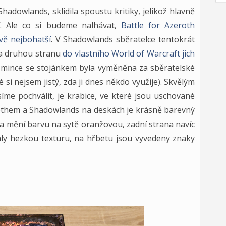
hadowlands, sklidila spoustu kritiky, jelikož hlavně
í. Ale co si budeme nalhávat,
Battle for Azeroth
vě nejbohatší
. V Shadowlands sběratelce tentokrát
 na druhou stranu
do vlastního World of Warcraft jich
, mince se stojánkem byla vyměněna za sběratelské
 si nejsem jistý, zda ji dnes někdo využije). Skvělým
me pochválit, je krabice, ve které jsou uschované
othem a Shadowlands na deskách je krásně barevný
tla mění barvu na sytě oranžovou, zadní strana navíc
ly hezkou texturu, na hřbetu jsou vyvedeny znaky