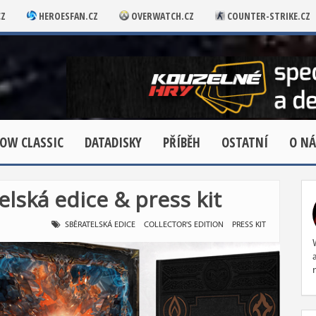
CZ
HEROESFAN.CZ
OVERWATCH.CZ
COUNTER-STRIKE.CZ
OW CLASSIC
DATADISKY
PŘÍBĚH
OSTATNÍ
O NÁ
lská edice & press kit
SBĚRATELSKÁ EDICE
COLLECTOR'S EDITION
PRESS KIT