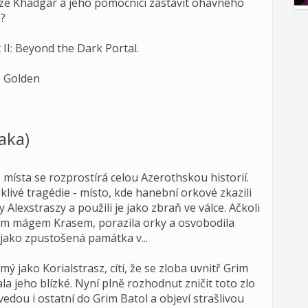
 Khadgar a jeho pomocníci zastavit ohavného
?
 II: Beyond the Dark Portal.
e Golden
aka)
místa se rozprostírá celou Azerothskou historií.
klivé tragédie - místo, kde hanební orkové zkazili
Alexstraszy a použili je jako zbraň ve válce. Ačkoli
ým mágem Krasem, porazila orky a osvobodila
í jako zpustošená památka v...
ý jako Korialstrasz, cítí, že se zloba uvnitř Grim
a jeho blízké. Nyní plně rozhodnut zničit toto zlo
vedou i ostatní do Grim Batol a objeví strašlivou