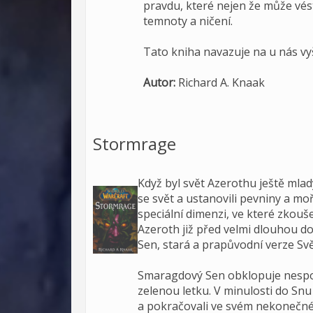
pravdu, které nejen že může vést
temnoty a ničení.
Tato kniha navazuje na u nás v
Autor:
Richard A. Knaak
Stormrage
Když byl svět Azerothu ještě mlad
se svět a ustanovili pevniny a moř
speciální dimenzi, ve které zkoušel
Azeroth již před velmi dlouhou do
Sen, stará a prapůvodní verze Sv
Smaragdový Sen obklopuje nespoče
zelenou letku. V minulosti do Snu
a pokračovali ve svém nekonečné