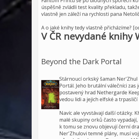
Fantom Printu se po dlouhých sporech kon
úspěšně zvládli test kvality překladu, takž
vlastně jen záleží na rychlosti pana Netoli
A o jaké knihy tedy vlastně přicházíme? [o
V ČR nevydané knihy 
Beyond the Dark Portal
Stárnoucí orkský šaman Ner'Zhul 
Portál. Jeho brutální válečníci zas
postavený hrad Nethergarde Keep.
vedou lidi a jejich elfské a trpaslič
Navíc ale vyvstávají další otázky. 
malé skupiny orků často vypadají, ž
k tomu se znovu objevují černí dra
Ner'Zhulovi temné plány, musí vo