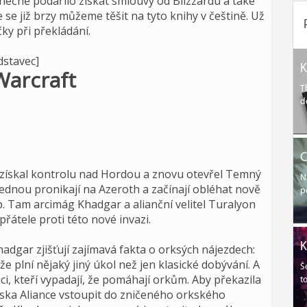
ečně podařilo získat smlouvy od Blizzardu a také
e se již brzy můžeme těšit na tyto knihy v češtině. Už
čky při překládání.
dstavec]
K
Warcraft
T
d
C
získal kontrolu nad Hordou a znovu otevřel Temný
N
 jednou pronikají na Azeroth a začínají obléhat nově
p
 Tam arcimág Khadgar a alianční velitel Turalyon
í přátele proti této nové invazi.
K
Khadgar zjišťují zajímavá fakta o orksých nájezdech:
e plní nějaký jiný úkol než jen klasické dobývání. A
Š
ci, kteří vypadají, že pomáhají orkům. Aby překazila
t
jska Aliance vstoupit do zničeného orkského