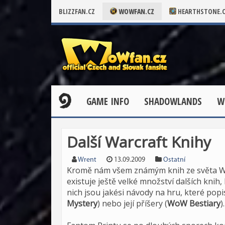
BLIZZFAN.CZ
WOWFAN.CZ
HEARTHSTONE.
GAME INFO
SHADOWLANDS
W
Další Warcraft Knihy
Wrent
13.09.2009
Ostatní
Kromě nám všem známým knih ze světa Wa
existuje ještě velké množství dalších knih
nich jsou jakési návody na hru, které popis
Mystery
) nebo její příšery (
WoW Bestiary
).