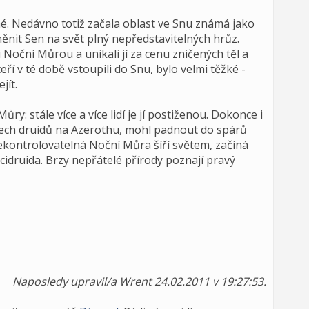
é. Nedávno totiž začala oblast ve Snu známá jako
nit Sen na svět plný nepředstavitelných hrůz.
 Noční Můrou a unikali jí za cenu zničených těl a
eří v té době vstoupili do Snu, bylo velmi těžké -
jít.
ry: stále více a více lidí je jí postiženou. Dokonce i
šech druidů na Azerothu, mohl padnout do spárů
 nekontrolovatelná Noční Můra šíří světem, začíná
rcidruida. Brzy nepřátelé přírody poznají pravý
Naposledy upravil/a Wrent 24.02.2011 v 19:27:53.