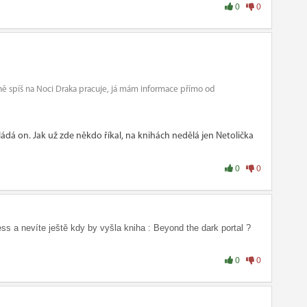
0
0
ě spíš na Noci Draka pracuje, já mám informace přímo od
kládá on. Jak už zde někdo říkal, na knihách nedělá jen Netolička
0
0
ss a nevíte ještě kdy by vyšla kniha : Beyond the dark portal ?
0
0