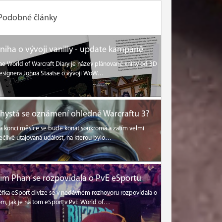
Podobné články
niha o vývoji vanilly - update kampaně
he World of Warcraft Diary je název plánované knihy od 3D
esignera Johna Staatse o vývoji WoW…
hystá se oznámení ohledně Warcraftu 3?
a konci měsíce se bude konat soukromá a zatím velmi
ečlivě utajovaná událost, na kterou bylo…
im Phan se rozpovídala o PvE eSportu
éfka eSport divize se v nedávném rozhovoru rozpovídala o
om, jak je na tom eSport v PvE World of…