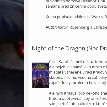
původního domova Dreanoru. Může
šamana před zničením obou světů
Kniha popisuje události z Warcraft
Autor:
Aaron Rosenberg a Christi
Night of the Dragon (Noc Dr
Grim Batol: Temný odkaz tohoto 
Ale nejvíc je známé jako místo oš
mláďata vznešené Dračí Královny 
skupina hrdinů, vedená záhadn
zajaté draky, prokletá hora stoj
Ale nyní Krasus, pro někoho znám
Batolu opět zvedá, aby ohrožoval
sám, netuší nic o úkolech, které 