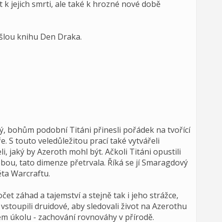
 k jejich smrti, ale také k hrozné nové době
yšlou knihu Den Draka.
ý, bohům podobní Titáni přinesli pořádek na tvořící
e. S touto veledůležitou prací také vytvářeli
i, jaký by Azeroth mohl být. Ačkoli Titáni opustili
bou, tato dimenze přetrvala. Říká se jí Smaragdový
ěta Warcraftu.
t záhad a tajemství a stejně tak i jeho strážce,
 vstoupili druidové, aby sledovali život na Azerothu
m úkolu - zachování rovnováhy v přírodě.