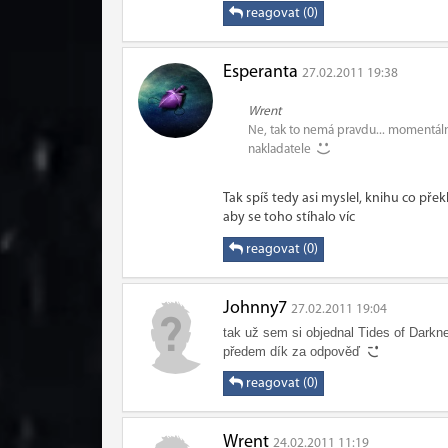
reagovat (0)
Esperanta
27.02.2011 19:38
Wrent
Ne, tak to nemá pravdu... momentáln
nakladatele
Tak spíš tedy asi myslel, knihu co pře
aby se toho stíhalo víc
reagovat (0)
Johnny7
27.02.2011 19:04
tak už sem si objednal Tides of Darkne
předem dík za odpověď
reagovat (0)
Wrent
24.02.2011 11:19