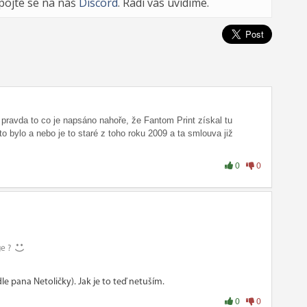
ipojte se na náš
Discord
. Rádi vás uvidíme.
e pravda to co je napsáno nahoře, že Fantom Print získal tu
o bylo a nebo je to staré z toho roku 2009 a ta smlouva již
0
0
ge ?
le pana Netoličky). Jak je to teď netuším.
0
0