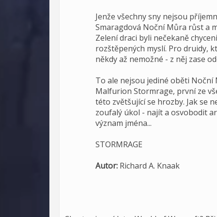
Jenže všechny sny nejsou příjemn
Smaragdová Noční Můra růst a mě
Zelení draci byli nečekaně chyceni
rozštěpených myslí. Pro druidy, kt
někdy až nemožné - z něj zase ode
To ale nejsou jediné oběti Noční Mů
Malfurion Stormrage, první ze v
této zvětšující se hrozby. Jak se
zoufalý úkol - najít a osvobodit a
význam jména...
STORMRAGE
Autor:
Richard A. Knaak