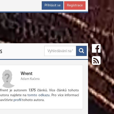
Přihlásit se
Registrace
S
Wrent
Adam Kučera
Wrent je autorem
1375
článků. Více článků tohoto
autora najdete na
tomto odkazu
. Pro více informací
navštivte
profil
tohoto autora.