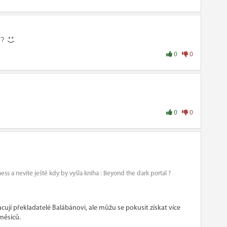
e ?
0
0
0
0
ess a nevíte ještě kdy by vyšla kniha : Beyond the dark portal ?
acují překladatelé Balábánovi, ale můžu se pokusit získat více
 měsíců.