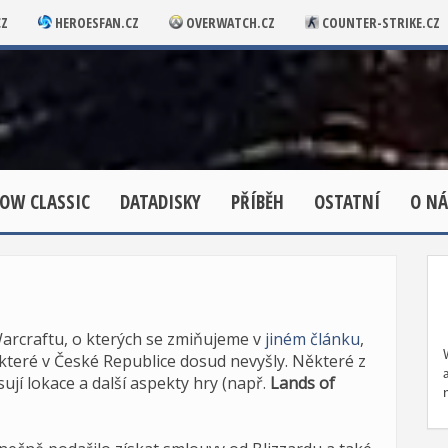
CZ
HEROESFAN.CZ
OVERWATCH.CZ
COUNTER-STRIKE.CZ
OW CLASSIC
DATADISKY
PŘÍBĚH
OSTATNÍ
O NÁ
rcraftu, o kterých se zmiňujeme v
jiném článku
,
, které v České Republice dosud nevyšly. Některé z
ují lokace a další aspekty hry (např.
Lands of