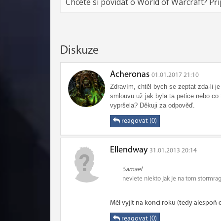
Chcete si povídat o World of Warcraft? Př
Diskuze
Acheronas
01.01.2017 21:10
Zdravím, chtěl bych se zeptat zda-li j
smlouvu už jak byla ta petice nebo co t
vypršela? Děkuji za odpověď.
reagovat (0)
Ellendway
31.01.2013 20:14
Samael
neviete niekto jak je na tom stormra
Měl vyjít na konci roku (tedy alespoň d
reagovat (0)