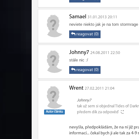
Samael
31.01.2013 20:11
neviete niekto jak je na tom stormrag
reagovat (0)
Johnny7
24.08.2011 22:50
stále nic :/
reagovat (0)
Wrent
27.02.2011 21:04
Johnny7
tak už sem si objednal Tides of Darkn
Autor článku
předem dík za odpověď
nevyšla, předpokládám, že na ní již pr
informací... čekal bych ji ale tak za 4-9