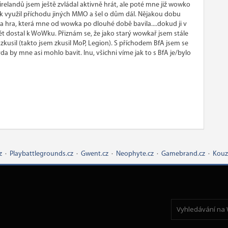
irelandů jsem ještě zvládal aktivně hrát, ale poté mne již wowko
 tak využil příchodu jiných MMO a šel o dům dál. Nějakou dobu
a hra, která mne od wowka po dlouhé době bavila....dokud ji v
pět dostal k WoWku. Přiznám se, že jako starý wowkař jsem stále
 zkusil (takto jsem zkusil MoP, Legion). S příchodem BfA jsem se
rda by mne asi mohlo bavit. Inu, všichni víme jak to s BfA je/bylo
z
·
Playbattlegrounds.cz
·
Gwent.cz
·
Neophyte.cz
·
Gamebrand.cz
·
Kouz