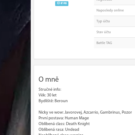
ID #146
Naposledy online
Typ účtu
Stav účtu
Battle TAG
O mně
Stručné info:
Věk: 30 let
Bydliště: Beroun
Nicky ve wow: Javorovej, Azcarrio, Gambrinus, Pozor
První postava: Human Mage
Oblíbená class: Death Knight
Oblíbená rasa: Undead