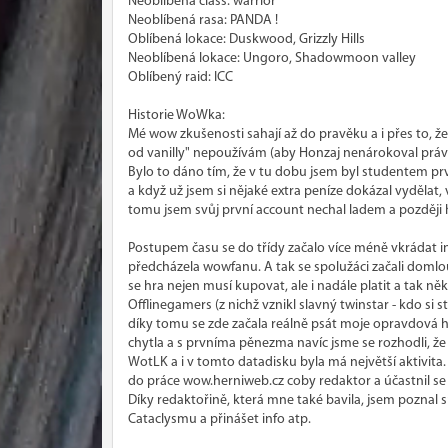
Neoblíbená class: warrior
Neoblíbená rasa: PANDA !
Oblíbená lokace: Duskwood, Grizzly Hills
Neoblíbená lokace: Ungoro, Shadowmoon valley
Oblíbený raid: ICC
Historie WoWka:
Mé wow zkušenosti sahají až do pravěku a i přes to, ž
od vanilly" nepoužívám (aby Honzaj nenárokoval práva
Bylo to dáno tím, že v tu dobu jsem byl studentem prv
a když už jsem si nějaké extra peníze dokázal vydělat, 
tomu jsem svůj první account nechal ladem a později
Postupem času se do třídy začalo více méně vkrádat i
předcházela wowfanu. A tak se spolužáci začali domlouv
se hra nejen musí kupovat, ale i nadále platit a tak něk
Offlinegamers (z nichž vznikl slavný twinstar - kdo si 
díky tomu se zde začala reálně psát moje opravdová h
chytla a s prvníma pěnezma navíc jsme se rozhodli, že
WotLK a i v tomto datadisku byla má největší aktivita.
do práce wow.herniweb.cz coby redaktor a účastnil se
Díky redaktořině, která mne také bavila, jsem poznal 
Cataclysmu a přinášet info atp.