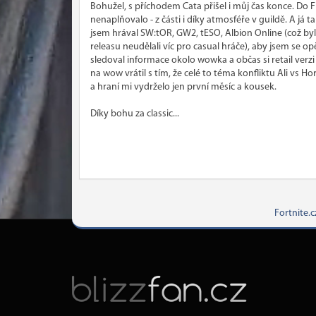
Bohužel, s příchodem Cata přišel i můj čas konce. Do F
nenaplňovalo - z části i díky atmosféře v guildě. A já
jsem hrával SW:tOR, GW2, tESO, Albion Online (což byl
releasu neudělali víc pro casual hráče), aby jsem se o
sledoval informace okolo wowka a občas si retail verzi
na wow vrátil s tím, že celé to téma konfliktu Ali vs Ho
a hraní mi vydrželo jen první měsíc a kousek.
Díky bohu za classic...
Fortnite.c