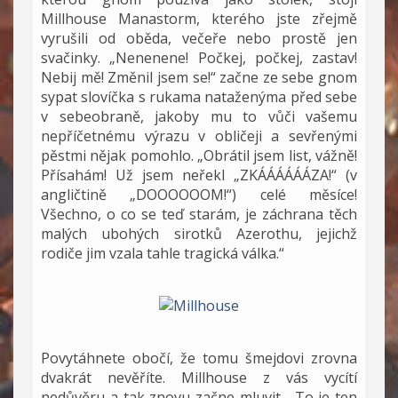
Millhouse Manastorm, kterého jste zřejmě
vyrušili od oběda, večeře nebo prostě jen
svačinky. „Nenenene! Počkej, počkej, zastav!
Nebij mě! Změnil jsem se!“ začne ze sebe gnom
sypat slovíčka s rukama nataženýma před sebe
v sebeobraně, jakoby mu to vůči vašemu
nepříčetnému výrazu v obličeji a sevřenými
pěstmi nějak pomohlo. „Obrátil jsem list, vážně!
Přísahám! Už jsem neřekl „ZKÁÁÁÁÁÁZA!“ (v
angličtině „DOOOOOOM!“) celé měsíce!
Všechno, o co se teď starám, je záchrana těch
malých ubohých sirotků Azerothu, jejichž
rodiče jim vzala tahle tragická válka.“
Povytáhnete obočí, že tomu šmejdovi zrovna
dvakrát nevěříte. Millhouse z vás vycítí
nedůvěru a tak znovu začne mluvit. „To je ten