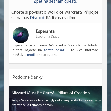
Zpět na seznam questů
Chcete si povídat o World of Warcraft? Připojte
se na náš
Discord
. Rádi vás uvidíme.
Esperanta
Esperanta Dragon
Esperanta je autorem
629
článků. Více článků tohoto
autora najdete na
tomto odkazu
. Pro více informací
navštivte
profil
tohoto autora.
Podobné články
Blizzard Must Be Crazy! - Pillars of Creation
Runy v Sargerasově hrobce byly rozlomeny. Portál byl otevřen a na
Azeroth se valí armády démonů.…