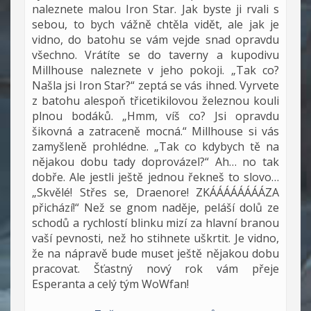
naleznete malou Iron Star. Jak byste ji rvali s
sebou, to bych vážně chtěla vidět, ale jak je
vidno, do batohu se vám vejde snad opravdu
všechno. Vrátíte se do taverny a kupodivu
Millhouse naleznete v jeho pokoji. „Tak co?
Našla jsi Iron Star?“ zeptá se vás ihned. Vyrvete
z batohu alespoň třicetikilovou železnou kouli
plnou bodáků. „Hmm, víš co? Jsi opravdu
šikovná a zatraceně mocná.“ Millhouse si vás
zamyšleně prohlédne. „Tak co kdybych tě na
nějakou dobu tady doprovázel?“ Ah… no tak
dobře. Ale jestli ještě jednou řekneš to slovo…
„Skvělé! Střes se, Draenore! ZKÁÁÁÁÁÁÁÁZA
přichází!“ Než se gnom naděje, peláší dolů ze
schodů a rychlostí blinku mizí za hlavní branou
vaší pevnosti, než ho stihnete uškrtit. Je vidno,
že na nápravě bude muset ještě nějakou dobu
pracovat. Šťastný nový rok vám přeje
Esperanta a celý tým WoWfan!