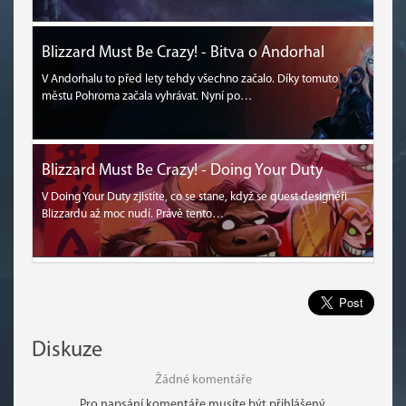
Blizzard Must Be Crazy! - Bitva o Andorhal
V Andorhalu to před lety tehdy všechno začalo. Díky tomuto
městu Pohroma začala vyhrávat. Nyní po…
Blizzard Must Be Crazy! - Doing Your Duty
V Doing Your Duty zjistíte, co se stane, když se quest designéři
Blizzardu až moc nudí. Právě tento…
Diskuze
Žádné komentáře
Pro napsání komentáře musíte být přihlášený.