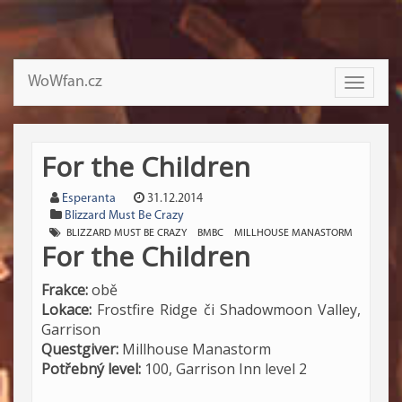
WoWfan.cz
Toggle
navigati
For the Children
Esperanta
31.12.2014
Blizzard Must Be Crazy
BLIZZARD MUST BE CRAZY
BMBC
MILLHOUSE MANASTORM
For the Children
Frakce:
obě
Lokace:
Frostfire Ridge či Shadowmoon Valley,
Garrison
Questgiver:
Millhouse Manastorm
Potřebný level:
100, Garrison Inn level 2