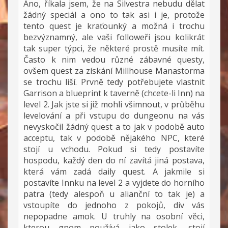
Ano, říkala jsem, že na Silvestra nebudu dělat
žádný speciál a ono to tak asi i je, protože
tento quest je kraťounký a možná i trochu
bezvýznamný, ale vaši followeři jsou kolikrát
tak super týpci, že některé prostě musíte mít.
Často k nim vedou různé zábavné questy,
ovšem quest za získání Millhouse Manastorma
se trochu liší. Prvně tedy potřebujete vlastnit
Garrison a blueprint k taverně (chcete-li Inn) na
level 2. Jak jste si již mohli všimnout, v průběhu
levelování a při vstupu do dungeonu na vás
nevyskočil žádný quest a to jak v podobě auto
acceptu, tak v podobě nějakého NPC, které
stojí u vchodu. Pokud si tedy postavíte
hospodu, každý den do ní zavítá jiná postava,
která vám zadá daily quest. A jakmile si
postavíte Innku na level 2 a vyjdete do horního
patra (tedy alespoň u alianční to tak je) a
vstoupíte do jednoho z pokojů, div vás
nepopadne amok. U truhly na osobní věci,
kterou gnom používá jako stolek, stojí