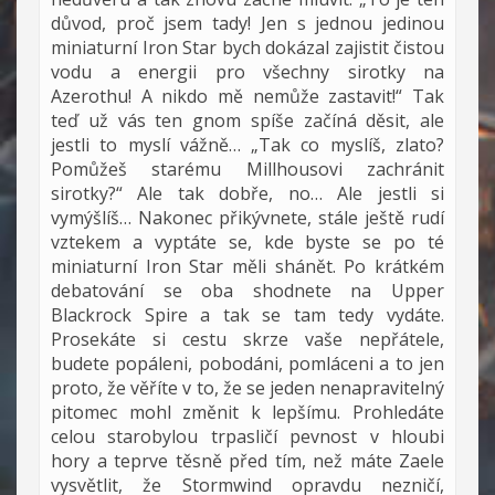
důvod, proč jsem tady! Jen s jednou jedinou
miniaturní Iron Star bych dokázal zajistit čistou
vodu a energii pro všechny sirotky na
Azerothu! A nikdo mě nemůže zastavit!“ Tak
teď už vás ten gnom spíše začíná děsit, ale
jestli to myslí vážně… „Tak co myslíš, zlato?
Pomůžeš starému Millhousovi zachránit
sirotky?“ Ale tak dobře, no… Ale jestli si
vymýšlíš… Nakonec přikývnete, stále ještě rudí
vztekem a vyptáte se, kde byste se po té
miniaturní Iron Star měli shánět. Po krátkém
debatování se oba shodnete na Upper
Blackrock Spire a tak se tam tedy vydáte.
Prosekáte si cestu skrze vaše nepřátele,
budete popáleni, pobodáni, pomláceni a to jen
proto, že věříte v to, že se jeden nenapravitelný
pitomec mohl změnit k lepšímu. Prohledáte
celou starobylou trpasličí pevnost v hloubi
hory a teprve těsně před tím, než máte Zaele
vysvětlit, že Stormwind opravdu nezničí,