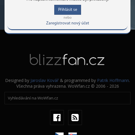
Přihlásit se
nebo
Zaregistrovat nový účet
Designed by
Jaroslav Kovář
& programmed by
Patrik Hoffmann
.
Všechna práva vyhrazena. WoWfan.cz © 2006 - 2026