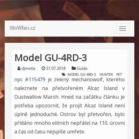
WoWfan.cz
Toggle
navigati
Model GU-4RD-3
djmetla
31.07.2018
Guide
MODEL GU-4RD-3
HUNTER
PET
npc #115479
je zelený mechanowolf, kterého
naleznete na přetvořeném Alcaz Island v
Dustwallow Marsh. Hned na začátku článku je
potřeba upozornit, že projít Alcaz Island není
úplně jednoduché. Ostrov byl přetvořen, bylo
přidáno mnoho elitních nepřátel na 110. úrovni
a čas od času nejspíše umřete.