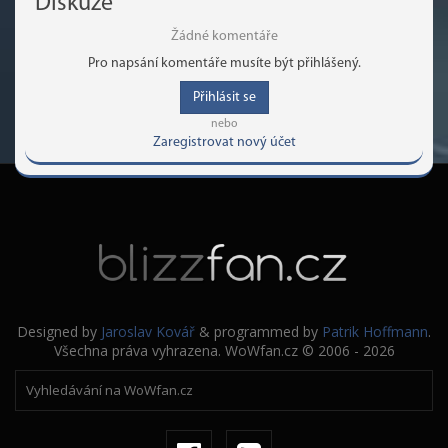
Diskuze
Žádné komentáře
Pro napsání komentáře musíte být přihlášený.
Přihlásit se
nebo
Zaregistrovat nový účet
Designed by
Jaroslav Kovář
& programmed by
Patrik Hoffmann
.
Všechna práva vyhrazena. WoWfan.cz © 2006 - 2026