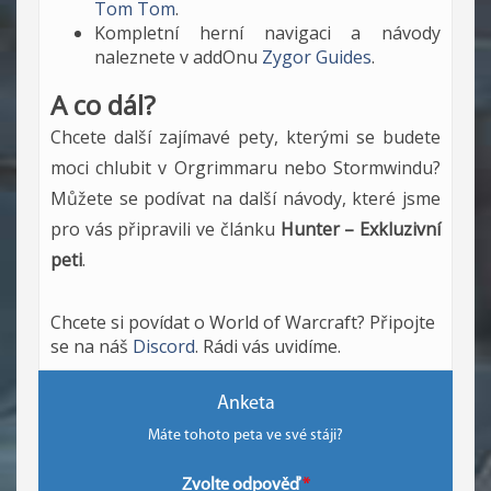
Tom Tom
.
Kompletní herní navigaci a návody
naleznete v addOnu
Zygor Guides
.
A co dál?
Chcete další zajímavé pety, kterými se budete
moci chlubit v Orgrimmaru nebo Stormwindu?
Můžete se podívat na další návody, které jsme
pro vás připravili ve článku
Hunter – Exkluzivní
peti
.
Chcete si povídat o World of Warcraft? Připojte
se na náš
Discord
. Rádi vás uvidíme.
Anketa
Máte tohoto peta ve své stáji?
Zvolte odpověď