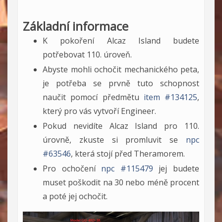
Základní informace
K pokoření Alcaz Island budete
potřebovat 110. úroveň.
Abyste mohli ochočit mechanického peta,
je potřeba se prvně tuto schopnost
naučit pomocí předmětu
item #134125
,
který pro vás vytvoří Engineer.
Pokud nevidíte Alcaz Island pro 110.
úrovně, zkuste si promluvit se
npc
#63546
, která stojí před Theramorem.
Pro ochočení
npc #115479
jej budete
muset poškodit na 30 nebo méně procent
a poté jej ochočit.