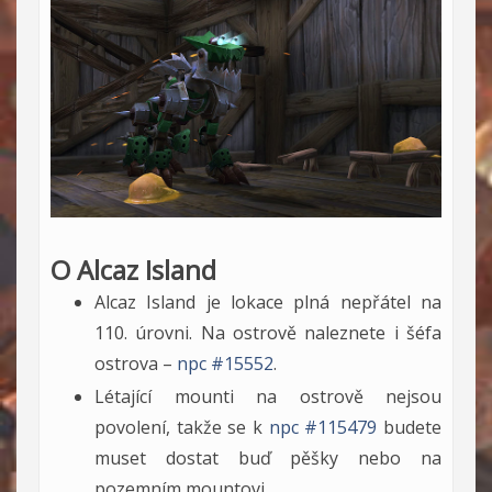
O Alcaz Island
Alcaz Island je lokace plná nepřátel na
110. úrovni. Na ostrově naleznete i šéfa
ostrova –
npc #15552
.
Létající mounti na ostrově nejsou
povolení, takže se k
npc #115479
budete
muset dostat buď pěšky nebo na
pozemním mountovi.