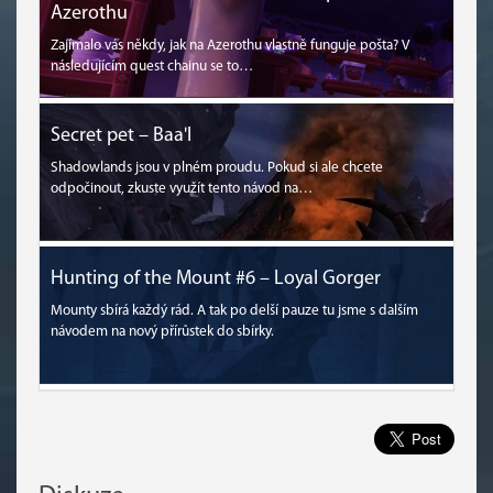
Azerothu
Zajímalo vás někdy, jak na Azerothu vlastně funguje pošta? V
následujícím quest chainu se to…
Secret pet – Baa'l
Shadowlands jsou v plném proudu. Pokud si ale chcete
odpočinout, zkuste využít tento návod na…
Hunting of the Mount #6 – Loyal Gorger
Mounty sbírá každý rád. A tak po delší pauze tu jsme s dalším
návodem na nový přírůstek do sbírky.