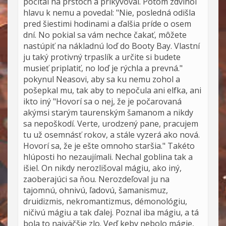
počítal na prstoch a prikyvoval. Potom zdvihol
hlavu k nemu a povedal: "Nie, posledná odišla
pred šiestimi hodinami a ďalšia príde o osem
dní. No pokial sa vám nechce čakať, môžete
nastúpiť na nákladnú loď do Booty Bay. Vlastní
ju taký protivný trpaslík a určite si budete
musieť priplatiť, no loď je rýchla a prevná."
pokynul Neasovi, aby sa ku nemu zohol a
pošepkal mu, tak aby to nepočula ani elfka, ani
ikto iný "Hovorí sa o nej, že je počarovaná
akýmsi starým taurenským šamanom a nikdy
sa nepoškodí. Verte, urodzený pane, pracujem
tu už osemnásť rokov, a stále vyzerá ako nová.
Hovorí sa, že je ešte omnoho staršia." Takéto
hlúposti ho nezaujímali. Nechal goblina tak a
išiel. On nikdy nerozlišoval mágiu, ako iný,
zaoberajúci sa ňou. Nerozdeľoval ju na
tajomnú, ohnivú, ľadovú, šamanismuz,
druidizmis, nekromantizmus, démonológiu,
ničivú mágiu a tak ďalej. Poznal iba mágiu, a tá
bola to najväčšie zlo. Veď keby nebolo mágie,