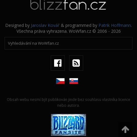
Designed by
Jaroslav Kovář
& programmed by
Patrik Hoffmann
.
Všechna práva vyhrazena. WoWfan.cz © 2006 - 2026
Obsah webu nesmí být publikován jinde bez souhlasu vlastníka licence
nebo autora.