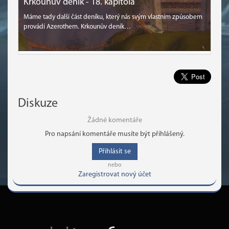
Krkounův deník - 18. kapitola
Máme tady další část deníku, který nás svým vlastním způsobem
provádí Azerothem. Krkounův deník…
Diskuze
Žádné komentáře
Pro napsání komentáře musíte být přihlášený.
Přihlásit se
nebo
Zaregistrovat nový účet