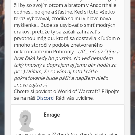
žil by so svojím otcom a bratom v Andorthalle
dodnes... pokjne a šťastne. Keď si toto všetko
teraz vybavoval, zrodila sa mu v hlave nová
myšlienka... Bude sa usylovať o smrť modrých
drakov, pretože tý sa začali zahrávať s
prvotnou mágiou, ktorá sa dostavila k ľuďom o
mnoho storočí v podobe znetvoreného
nektromantizmu Pohromy...
Uff... oči už štípu a
brat čaká kedy ho pustím. No veď nebudem
taký hnusný a doprajem aj jemu pár hodín za
pc :-) Dúfam, že sa vám aj toto krátke
pokračovanie bude páčiť a napíšem niečo
znova zajtra :-)
Chcete si povídat o World of Warcraft? Připojte
se na náš
Discord
. Rádi vás uvidíme.
Enrage
Enrage je autorem
27
článků. Více článků tohoto autora