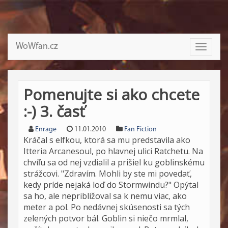
WoWfan.cz
Toggle
navigati
Pomenujte si ako chcete
:-) 3. časť
Enrage
11.01.2010
Fan Fiction
Kráčal s elfkou, ktorá sa mu predstavila ako
Itteria Arcanesoul, po hlavnej ulici Ratchetu. Na
chvíľu sa od nej vzdialil a prišiel ku goblinskému
strážcovi. "Zdravím. Mohli by ste mi povedať,
kedy príde nejaká loď do Stormwindu?" Opýtal
sa ho, ale nepribližoval sa k nemu viac, ako
meter a pol. Po nedávnej skúsenosti sa tých
zelených potvor bál. Goblin si niečo mrmlal,