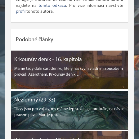
najdete na
tomto odkazu
. Pro více informací navštivte
profil
tohoto autora.
Podobné články
Krkounův deník - 16. kapitola
Máme tady další část deníku, který nás svým vlastním způsobem
provádí Azerothem. Krkounův deník…
Nezlomný (29-33)
"Jizvy jsou pro vojáky, my máme lepru. Úcta je pro krále, na nás se
právem plive. Moc je pro…