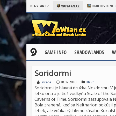
BLIZZFAN.CZ
WOWFAN.CZ
HEARTHSTONE.
GAME INFO
SHADOWLANDS
W
Soridormi
Enrage
18.02.2010
Hlavní
Soridormi je hlavná družka Nozdormu. V 
letku ona a je tiež vodkyňa Scale of the 
Caverns of Time. Soridormi zastupovala 
Bola zranená, keď sa Neltharion pokúsil
letiek, ale vďaka rýchlemu zásahu Korials