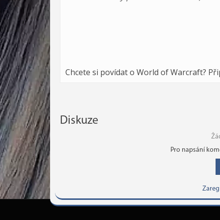
Chcete si povídat o World of Warcraft? Př
Diskuze
Žá
Pro napsání kome
Zareg