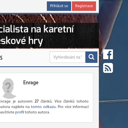
Přihlásit se
Registrace
S
Enrage
Enrage je autorem
27
článků. Více článků tohoto
autora najdete na
tomto odkazu
. Pro více informací
navštivte
profil
tohoto autora.