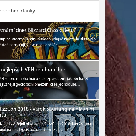
Podobné články
známí dnes Blizzard Classic Betu?
kupina streamerů minulý týden údajně navštívila Blizzard a
ěkteří naznačují, že se dnes dočkáme…
 nejlepších VPN pro hraní her
PN se pro mnoho hráčů stalo způsobem, jak obcházet
ejrůznější geolokační omezení či se jednoduše…
lizzCon 2018 - Varok Saurfang na hlavním
rtu
lizzard zveřejnil hlavní art k BlizzConu 2018, který se bude
onat na začátku listopadu. Univerzum…