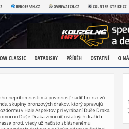
CZ
HEROESFAN.CZ
OVERWATCH.CZ
COUNTER-STRIKE.CZ
OW CLASSIC
DATADISKY
PŘÍBĚH
OSTATNÍ
O NÁ
jeho neprítomnosti má povinnosť riadiť bronzovú
Sands, skupiny bronzových drakov, ktorý spravujú
Nozdormu v Hale Aspektov pri vyrábaní Duše Draka.
 pomocou Duše Draka zmocniť ostatných dračích
trasza proti, vtedy už načisto zbláznenému