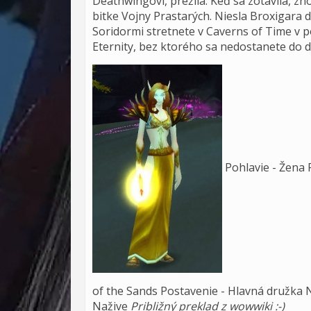
Deathwingovi, prežila. Keď sa zotavila, 
bitke Vojny Prastarých. Niesla Broxigar
Soridormi stretnete v Caverns of Time v p
Eternity, bez ktorého sa nedostanete do 
Pohlavie - Žena 
of the Sands Postavenie - Hlavná družka 
Nažive
Približný preklad z wowwiki :-)