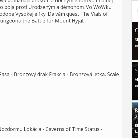
znova pomáhala drakom a nočným elfom vo finálnej
a do boja proti Urodzeným a démonom. Vo WoWku
odobe Vysokej elfky. Dá vám quest The Vials of
dungeonu the Battle for Mount Hyjal.
O
S
n
5
Rasa - Bronzový drak Frakcia - Bronzová letka, Scale
V
n
B
a
B
Nozdormu Lokácia - Caverns of Time Status -
k