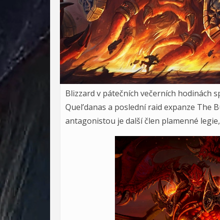
Blizzard v pátečních večerních hodinách spu
Quel’danas a poslední raid expanze The B
antagonistou je další člen plamenné legie,