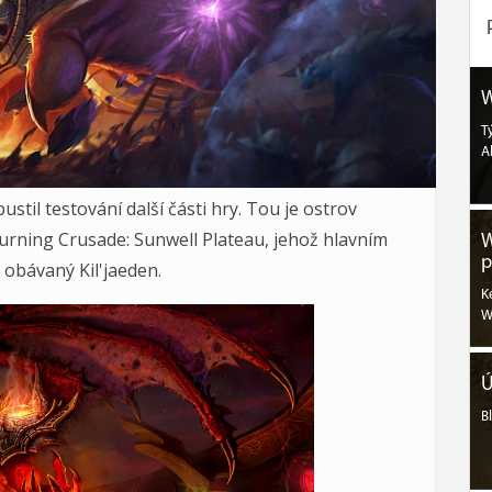
W
T
A
stil testování další části hry. Tou je ostrov
urning Crusade: Sunwell Plateau, jehož hlavním
W
p
 obávaný Kil'jaeden.
K
W
Ú
B