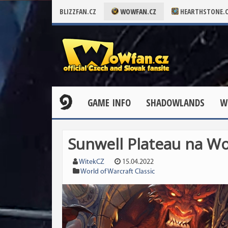
BLIZZFAN.CZ
WOWFAN.CZ
HEARTHSTONE.
GAME INFO
SHADOWLANDS
W
Sunwell Plateau na W
WitekCZ
15.04.2022
World of Warcraft Classic