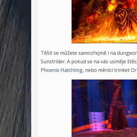
Těšit se můžete samozřejmě i na dungeon 
Sunstrider. A pokud se na vás usměje štěs
Phoenix Hatchling
, nebo měnící trinket
Or