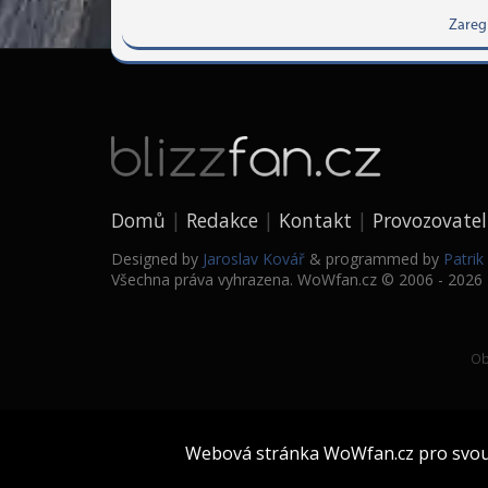
Zareg
Domů
Redakce
Kontakt
Provozovatel
Designed by
Jaroslav Kovář
& programmed by
Patri
Všechna práva vyhrazena. WoWfan.cz © 2006 - 2026
Ob
Webová stránka WoWfan.cz pro svou s