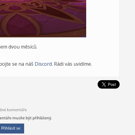
hem dvou měsíců.
ipojte se na náš
Discord
. Rádi vás uvidíme.
dné komentáře
ntáře musíte být přihlášený.
Přihlásit se