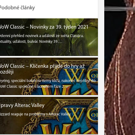
Podobné články
oW Classic – Novinky za 39. týden 2021
ýdenní přehled novinek a událostí ze světa Classicu.
ktuality, události, bulvár. Novinky 39.…
oW Classic – Klíčenka přijde do hry až
ozději
eyring, speciální batoh na itemy klíčů, nakonec nepřibyl do
oW Classic společně s launchem fáze 2…
pravy Alterac Valley
lizzard reaguje na problémy s Alterac Valley.