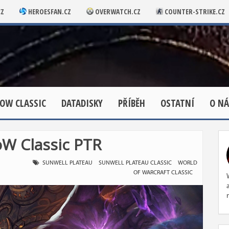
CZ
HEROESFAN.CZ
OVERWATCH.CZ
COUNTER-STRIKE.CZ
OW CLASSIC
DATADISKY
PŘÍBĚH
OSTATNÍ
O NÁ
oW Classic PTR
SUNWELL PLATEAU
SUNWELL PLATEAU CLASSIC
WORLD
OF WARCRAFT CLASSIC