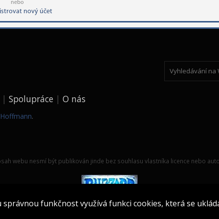
nebo
istrovat nový účet
Spolupráce
O nás
k Hoffmann
.
sah webu nesmí být publikován jinde bez souhlasu vlastníka licence nebo auto
právnou funkčnost využívá funkci cookies, která se ukládá