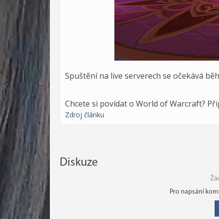
Spuštění na live serverech se očekává bě
Chcete si povídat o World of Warcraft? Př
Zdroj článku
Diskuze
Žá
Pro napsání kome