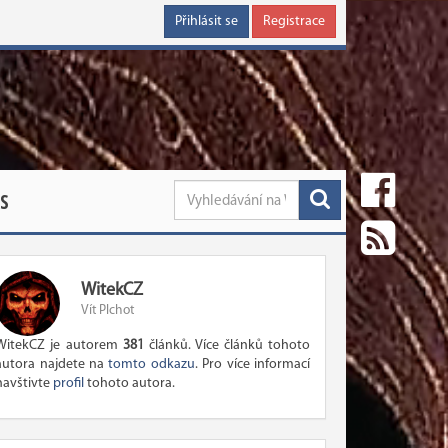
Přihlásit se
Registrace
S
WitekCZ
Vít Plchot
WitekCZ je autorem
381
článků. Více článků tohoto
autora najdete na
tomto odkazu
. Pro více informací
navštivte
profil
tohoto autora.