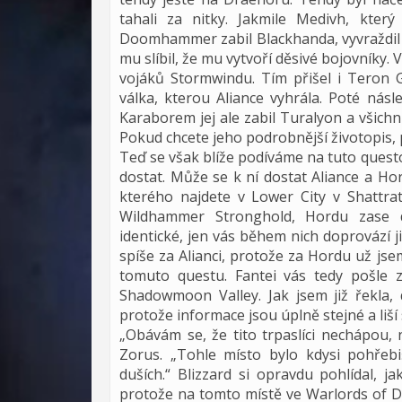
tahali za nitky. Jakmile Medivh, kte
Doomhammer zabil Blackhanda, vyvraždil 
mu slíbil, že mu vytvoří děsivé bojovníky. V
vojáků Stormwindu. Tím přišel i Teron G
válka, kterou Aliance vyhrála. Poté nás
Karaborem jej ale zabil Turalyon a všichn
Pokud chcete jeho podrobnější životopis, 
Teď se však blíže podíváme na tuto questovo
dostat. Může se k ní dostat Aliance a Ho
kterého najdete v Lower City v Shattra
Wildhammer Stronghold, Hordu zase 
identické, jen vás během nich doprovází j
spíše za Alianci, protože za Hordu už jsem 
tomuto questu. Fantei vás tedy pošle 
Shadowmoon Valley. Jak jsem již řekla, 
protože informace jsou úplně stejné a liší 
„Obávám se, že tito trpaslíci nechápou,
Zorus. „Tohle místo bylo kdysi pohře
duších.“ Blizzard si opravdu pohlídal, 
protože na tomto místě ve Warlords of 