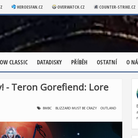
CZ
HEROESFAN.CZ
OVERWATCH.CZ
COUNTER-STRIKE.CZ
OW CLASSIC
DATADISKY
PŘÍBĚH
OSTATNÍ
O NÁ
! - Teron Gorefiend: Lore
BMBC
BLIZZARD MUST BE CRAZY
OUTLAND