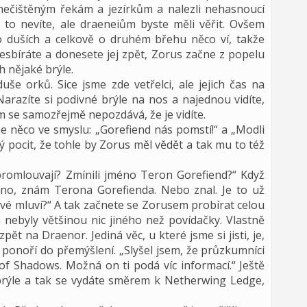
nečištěným řekám a jezírkům a nalezli nehasnoucí
to nevíte, ale draeneiům byste měli věřit. Ovšem
o duších a celkově o druhém břehu něco ví, takže
 sesbíráte a donesete jej zpět, Zorus začne z popelu
ch nějaké brýle.
še orků. Sice jsme zde vetřelci, ale jejich čas na
 Narazíte si podivné brýle na nos a najednou vidíte,
m se samozřejmě nepozdává, že je vidíte.
ne něco ve smyslu: „Gorefiend nás pomstí!“ a „Modli
ý pocit, že tohle by Zorus měl vědět a tak mu to též
é promlouvají? Zmínili jméno Teron Gorefiend?“ Když
Ano, znám Terona Gorefienda. Nebo znal. Je to už
ové mluví?“ A tak začnete se Zorusem probírat celou
 nebyly většinou nic jiného než povídačky. Vlastně
pět na Draenor. Jediná věc, u které jsme si jisti, je,
i ponoří do přemýšlení. „Slyšel jsem, že průzkumníci
of Shadows. Možná on ti podá víc informací.“ Ještě
rýle a tak se vydáte směrem k Netherwing Ledge,