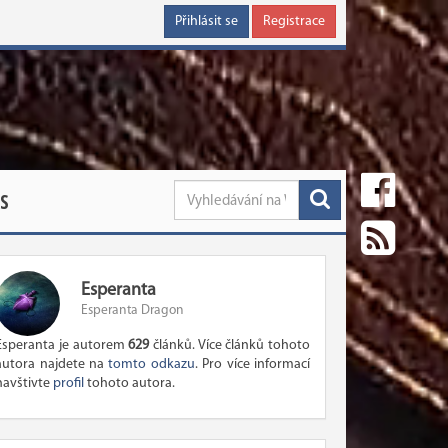
Přihlásit se
Registrace
S
Esperanta
Esperanta Dragon
Esperanta je autorem
629
článků. Více článků tohoto
autora najdete na
tomto odkazu
. Pro více informací
navštivte
profil
tohoto autora.