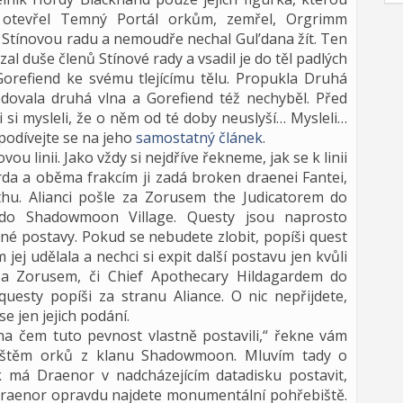
rý otevřel Temný Portál orkům, zemřel, Orgrimm
Stínovou radu a nemoudře nechal Gul’dana žít. Ten
zal duše členů Stínové rady a vsadil je do těl padlých
orefiend ke svému tlejícímu tělu. Propukla Druhá
ledovala druhá vlna a Gorefiend též nechyběl. Před
i si mysleli, že o něm od té doby neuslyší… Mysleli…
podívejte se na jeho
samostatný článek
.
u linii. Jako vždy si nejdříve řekneme, jak se k linii
rda a oběma frakcím ji zadá broken draenei Fantei,
thu. Alianci pošle za Zorusem the Judicatorem do
do Shadowmoon Village. Questy jsou naprosto
iné postavy. Pokud se nebudete zlobit, popíši quest
jej udělala a nechci si expit další postavu jen kvůli
za Zorusem, či Chief Apothecary Hildagardem do
questy popíši za stranu Aliance. O nic nepřijdete,
se jen jejich podání.
 na čem tuto pevnost vlastně postavili,“ řekne vám
bištěm orků z klanu Shadowmoon. Mluvím tady o
jak má Draenor v nadcházejícím datadisku postavit,
Draenor opravdu najdete monumentální pohřebiště.