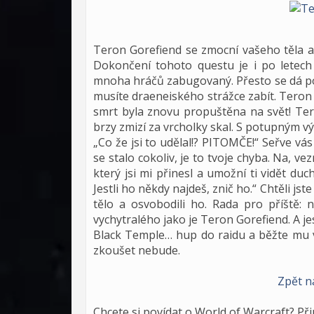
Teron Gorefiend se zmocní vašeho těla a 
Dokončení tohoto questu je i po letech
mnoha hráčů zabugovaný. Přesto se dá po
musíte draeneiského strážce zabít. Teron 
smrt byla znovu propuštěna na svět! Ter
brzy zmizí za vrcholky skal. S potupným v
„Co že jsi to udělal!? PITOMČE!“ Seřve vás
se stalo cokoliv, je to tvoje chyba. Na, v
který jsi mi přinesl a umožní ti vidět 
Jestli ho někdy najdeš, znič ho.“ Chtěli js
tělo a osvobodili ho. Rada pro příště:
vychytralého jako je Teron Gorefiend. A jes
Black Temple… hup do raidu a běžte mu vy
zkoušet nebude.
Zpět n
Chcete si povídat o World of Warcraft? Př