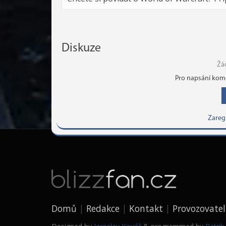
Diskuze
Žá
Pro napsání kome
Zareg
Domů
Redakce
Kontakt
Provozovatel