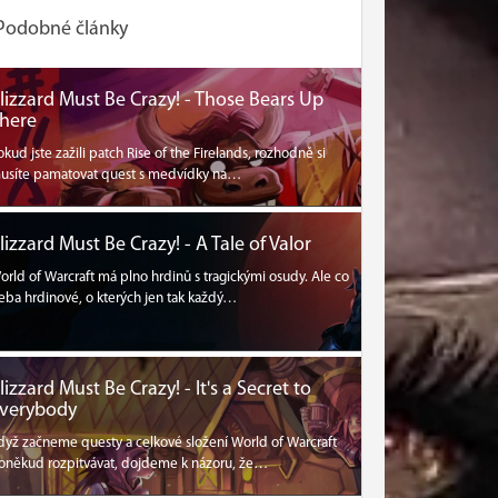
Podobné články
lizzard Must Be Crazy! - Those Bears Up
here
okud jste zažili patch Rise of the Firelands, rozhodně si
usíte pamatovat quest s medvídky na…
lizzard Must Be Crazy! - A Tale of Valor
orld of Warcraft má plno hrdinů s tragickými osudy. Ale co
řeba hrdinové, o kterých jen tak každý…
lizzard Must Be Crazy! - It's a Secret to
verybody
dyž začneme questy a celkové složení World of Warcraft
oněkud rozpitvávat, dojdeme k názoru, že…