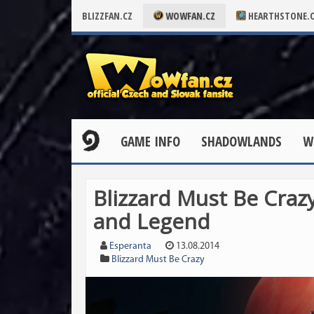
BLIZZFAN.CZ
WOWFAN.CZ
HEARTHSTONE.
GAME INFO
SHADOWLANDS
W
Blizzard Must Be Crazy
and Legend
Esperanta
13.08.2014
Blizzard Must Be Crazy