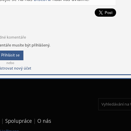
dné komentáře
ntáře musíte být přihlášený.
Přihlásit se
nebo
istrovat nový účet
Spolupráce
O nás