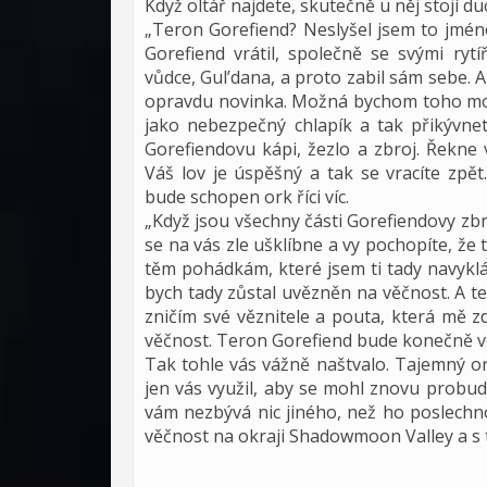
Když oltář najdete, skutečně u něj stojí duc
„Teron Gorefiend? Neslyšel jsem to jmén
Gorefiend vrátil, společně se svými ryt
vůdce, Gul’dana, a proto zabil sám sebe. 
opravdu novinka. Možná bychom toho mohli 
jako nebezpečný chlapík a tak přikývne
Gorefiendovu kápi, žezlo a zbroj. Řekne
Váš lov je úspěšný a tak se vracíte zpě
bude schopen ork říci víc.
„Když jsou všechny části Gorefiendovy zbro
se na vás zle ušklíbne a vy pochopíte, že t
těm pohádkám, které jsem ti tady navyklá
bych tady zůstal uvězněn na věčnost. A teď
zničím své věznitele a pouta, která mě 
věčnost. Teron Gorefiend bude konečně v
Tak tohle vás vážně naštvalo. Tajemný o
jen vás využil, aby se mohl znovu probudit
vám nezbývá nic jiného, než ho poslechno
věčnost na okraji Shadowmoon Valley a s