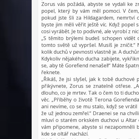
Zorus vás požádá, abyste se vydali ke z
popel, který by vám měl pomoci. V čem, 
pokud jste šli za Hildagardem, nemrtví 
byste jim měli věřit ještě víc. Když popel
cosi vyrábět. Je to podivné, ale vyrobí z ni
„S těmito brýlemi budeš schopen vidět du
tomto světě už vypršel. Musíš je zničit.“
kolik duchů v pevnosti vlastně je. A duchů
Kdykoliv nějakého ducha zabijete, vykřik
se, aby tě Gorefiend nenašel!“ Máte špatn
řeknete.
„Říkáš, že jsi slyšel, jak k tobě duchov
přikývnete, Zorus se znatelně otřese. „
dlouho, co je mrtev. Tak o čem to ti duch
věc. „Příběhy o životě Terona Gorefienda
ani nevíme, co se mu stalo, když se vrátil z
že už jednou zemřel.“ Draenei se na chvíl
mluví o starém orkském duchovi u Altar 
vám připomene, abyste si nezapomněli b
kde se oltář nachází.