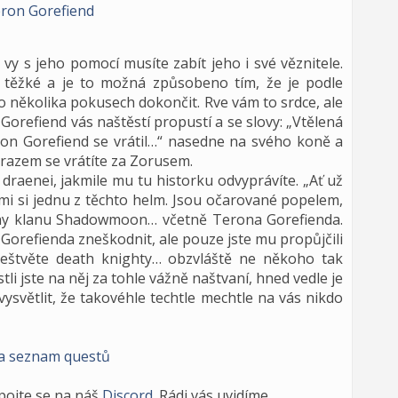
vy s jeho pomocí musíte zabít jeho i své věznitele.
 těžké a je to možná způsobeno tím, že je podle
 několika pokusech dokončit. Rve vám to srdce, ale
Gorefiend vás naštěstí propustí a se slovy: „Vtělená
on Gorefiend se vrátil…“ nasedne na svého koně a
ýrazem se vrátíte za Zorusem.
 draenei, jakmile mu tu historku odvyprávíte. „Ať už
ezmi si jednu z těchto helm. Jsou očarované popelem,
duchy klanu Shadowmoon… včetně Terona Gorefienda.
te Gorefienda zneškodnit, ale pouze jste mu propůjčili
 neštvěte death knighty… obzvláště ne někoho tak
tli jste na něj za tohle vážně naštvaní, hned vedle je
světlit, že takovéhle techtle mechtle na vás nikdo
a seznam questů
ipojte se na náš
Discord
. Rádi vás uvidíme.