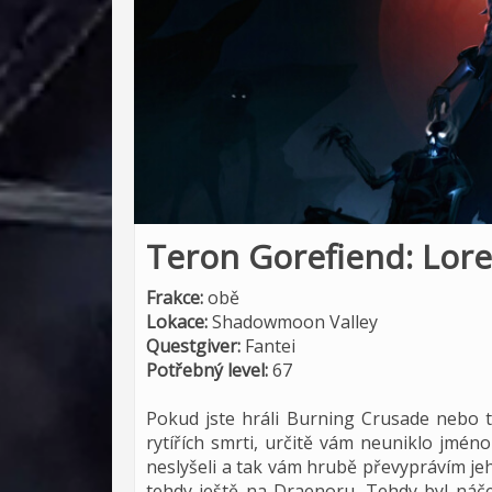
Teron Gorefiend: Lor
Frakce:
obě
Lokace:
Shadowmoon Valley
Questgiver:
Fantei
Potřebný level:
67
Pokud jste hráli Burning Crusade nebo 
rytířích smrti, určitě vám neuniklo jmé
neslyšeli a tak vám hrubě převyprávím je
tehdy ještě na Draenoru. Tehdy byl náče