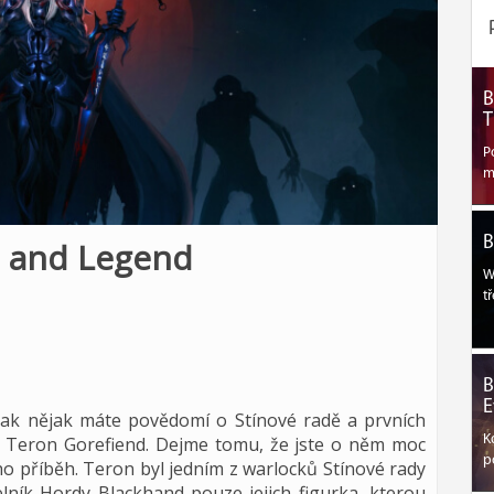
B
T
P
m
B
e and Legend
W
t
B
E
tak nějak máte povědomí o Stínové radě a prvních
no Teron Gorefiend. Dejme tomu, že jste o něm moc
K
p
ho příběh. Teron byl jedním z warlocků Stínové rady
lník Hordy Blackhand pouze jejich figurka, kterou