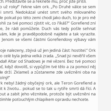
h. Představíte se a řeknete mu, proč jste přišli.
o už roky!“ řekne vám ork. „Po Druhé válce se sem
íři smrti. Nedokázal unést smrt svého milovaného
Ale pokud po této zemi chodí jako duch, to je pro mě
za tvé pomoci zjistit víc, co říkáš?“ Gorefiend zní
te, že rádi pomůžete. Duch vás tedy pošle sehnat
 vám, kde je pravděpodobně najdete a tak vyrazíte.
t. Jenom se všemi částmi Gorefiendovy výbavy vám
je nalezeny, zbývá už jen jediná část: hostitel.“ Ork
o celé byla jedna velká zrada. „Snad jsi nevěřil všem
dal! Altar od Shadows je mé vězení. Bez tvé pomoci
, když dovolíš, si vypůjčím tvé tělo a za pomocí něj
zde drží. Zklameš a zůstaneme zde uvězněni oba na
olný!“
rk nebyl žádný obyčejný ork, ale Teron Gorefiend a
 k životu… pokud se to tak u rytíře smrti dá říci. A
ut a zabít jeho věznitele, protože být uvězněni na
 tímhle poťouchlým chlapíkem opravdu nechcete.