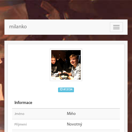
milanko
Toggle
navigati
ID #13154
Informace
Miňo
Jméno
Novotný
Příjmení