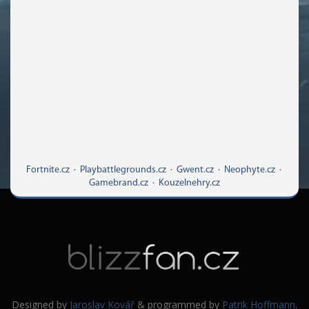
Fortnite.cz
·
Playbattlegrounds.cz
·
Gwent.cz
·
Neophyte.cz
·
Gamebrand.cz
·
Kouzelnehry.cz
Designed by
Jaroslav Kovář
& programmed by
Patrik Hoffmann
.