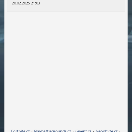
20.02.2025 21:03
Fortnite.cz
·
Playbattlegrounds.cz
·
Gwent.cz
·
Neophyte.cz
·