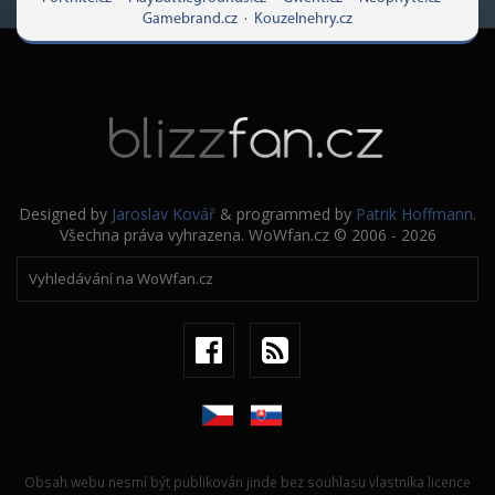
Gamebrand.cz
·
Kouzelnehry.cz
Designed by
Jaroslav Kovář
& programmed by
Patrik Hoffmann
.
Všechna práva vyhrazena. WoWfan.cz © 2006 - 2026
Obsah webu nesmí být publikován jinde bez souhlasu vlastníka licence