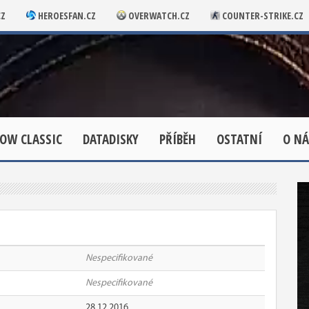
CZ
HEROESFAN.CZ
OVERWATCH.CZ
COUNTER-STRIKE.CZ
OW CLASSIC
DATADISKY
PŘÍBĚH
OSTATNÍ
O NÁ
Nespecifikované
Nespecifikované
28.12.2016