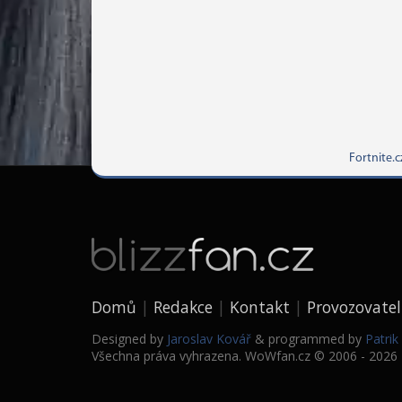
Fortnite.c
Domů
Redakce
Kontakt
Provozovatel
Designed by
Jaroslav Kovář
& programmed by
Patri
Všechna práva vyhrazena. WoWfan.cz © 2006 - 2026