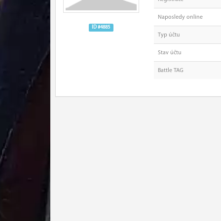
Naposledy online
ID #4885
Typ účtu
Stav účtu
Battle TAG