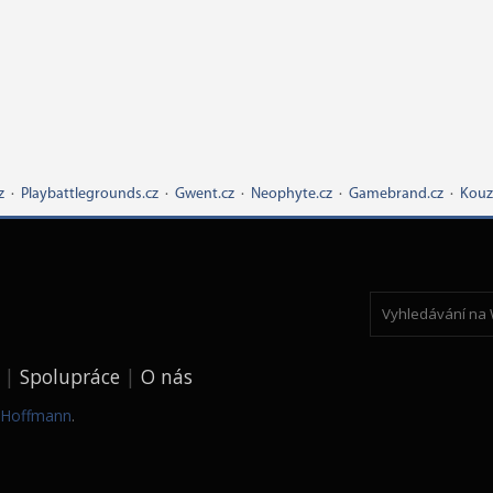
z
·
Playbattlegrounds.cz
·
Gwent.cz
·
Neophyte.cz
·
Gamebrand.cz
·
Kouz
Spolupráce
O nás
k Hoffmann
.