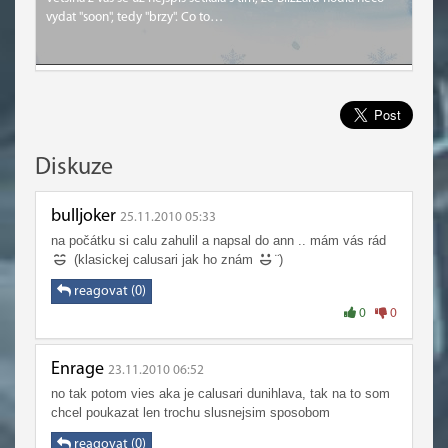
vydat "soon", tedy "brzy". Co to…
Diskuze
bulljoker
25.11.2010 05:33
na počátku si calu zahulil a napsal do ann .. mám vás rád
(klasickej calusari jak ho znám
¨)
reagovat (0)
0
0
Enrage
23.11.2010 06:52
no tak potom vies aka je calusari dunihlava, tak na to som
chcel poukazat len trochu slusnejsim sposobom
reagovat (0)