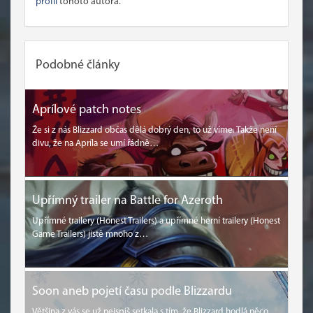
profil
tohoto autora.
Podobné články
Aprílové patch notes
Že si z nás Blizzard občas dělá dobrý den, to už víme. Takže není
divu, že na Apríla se umí řádně…
Upřímný trailer na Battle for Azeroth
Upřímné trailery (Honest Trailers) a upřímné herní trailery (Honest
Game Trailers) jistě mnoho z…
Soon aneb pojetí času podle Blizzardu
Většina z vás se už nejspíš setkala s tím, že Blizzard hodlá něco