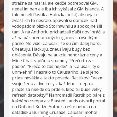
strašne sa nasral, ale keďže potreboval GM,
nedal im ban ale iba ich vykázal z GM Islandu. A
tak museli Rastik a Haluzka odísť, ale nejako
zvlášť ich to nesralo. Spawnli si domček nad
vodopádom blízko Stormwindu a spokojne žili
tam. A na Anthoriu prichádzali ďalší noví hráči a
až na pár predumaných cigánov sa všetkým
páčilo. No videl Calusari, že sú čím ďalej horší.
Cheatujú, Hackujú, zneužívaju bugy bez
ohlásenia. Dávaju na aukciu nehorázne ceny a
Mine Chat zaplňujú spammy "Prečo to zas
padlo?" "Prečo to zas nejde?" a "Calusari, ty si
uhm-ehm" I nasralo to Calusariho, že si jeho
prácu nevážia a takto povedal Rastikovi: "Vezmi
svoju ženu a dve kusy z každého creepa a
practe sa niekde do prdele, lebo tu bude veľký
refresh databázy!" Nahromadil Rastik po páre z
každého creepa a v Blasted Lands otvoril portál
na Outland. Keďže Anthoria ešte nebola na
datadisku Burning Crusade, Calusari mohol