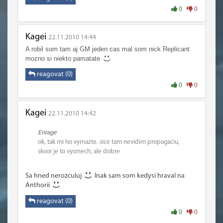
0
0
Kagei
22.11.2010 14:44
A robil som tam aj GM jeden cas mal som nick Replicant
mozno si niekto pamatate
reagovat (0)
0
0
Kagei
22.11.2010 14:42
Enrage
ok, tak mi ho vymazte. sice tam nevidim propagaciu,
skvor je to vysmech, ale dobre
Sa hned nerozculuj
Inak sam som kedysi hraval na
Anthorii
reagovat (0)
0
0