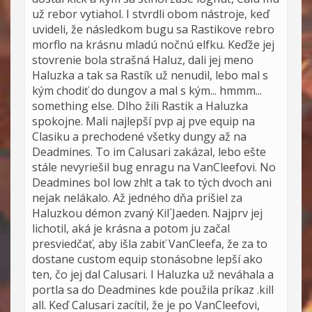
už rebor vytiahol. I stvrdli obom nástroje, keď
uvideli, že následkom bugu sa Rastikove rebro
morflo na krásnu mladú nočnú elfku. Keďže jej
stovrenie bola strašná Haluz, dali jej meno
Haluzka a tak sa Rastík už nenudil, lebo mal s
kým chodiť do dungov a mal s kým... hmmm...
something else. Dlho žili Rastik a Haluzka
spokojne. Mali najlepší pvp aj pve equip na
Clasiku a prechodené všetky dungy až na
Deadmines. To im Calusari zakázal, lebo ešte
stále nevyriešil bug enragu na VanCleefovi. No
Deadmines bol low zh!t a tak to tých dvoch ani
nejak nelákalo. Až jedného dňa prišiel za
Haluzkou démon zvaný Kil´Jaeden. Najprv jej
lichotil, aká je krásna a potom ju začal
presviedčať, aby išla zabiť VanCleefa, že za to
dostane custom equip stonásobne lepší ako
ten, čo jej dal Calusari. I Haluzka už neváhala a
portla sa do Deadmines kde použila príkaz .kill
all. Keď Calusari zacítil, že je po VanCleefovi,