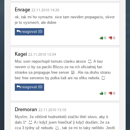
Enrage
22.11.2010 14:20
ok, tak mi ho vymazte. sice tam nevidim propagaciu, skvor
je to vysmech, ale dobre
reagovat (0)
0
0
Kagei
22.11.2010 13:34
Moc som nepochopil tomuto clanku akoze
A tiez
nevem ci by sa pacilo Blizzu ze na ich oficialnej fan
stranke sa propaguje free server
. Ale na druhu stranu
bez free serverov by polka ludi ani na ofiku nebola
reagovat (0)
0
0
Dremoran
22.11.2010 13:10
Myslím, že většině hodnotitelů stačilo třetí slovo, aby ti
dalo 1*
A i když jsem freečkař (i když doufám, že za
cca 3 týdny už nebudu
, tak se mi to taky nelíbilo. Jestli