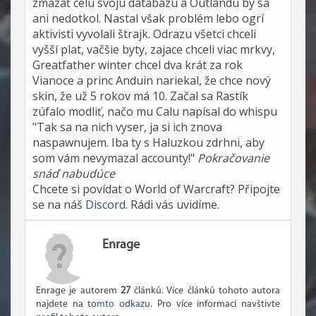
zmazať celú svoju databázu a Outlandu by sa
ani nedotkol. Nastal však problém lebo ogrí
aktivisti vyvolali štrajk. Odrazu všetci chceli
vyšší plat, vačšie byty, zajace chceli viac mrkvy,
Greatfather winter chcel dva krát za rok
Vianoce a princ Anduin nariekal, že chce nový
skin, že už 5 rokov má 10. Začal sa Rastík
zúfalo modliť, načo mu Calu napísal do whispu
"Tak sa na nich vyser, ja si ich znova
naspawnujem. Iba ty s Haluzkou zdrhni, aby
som vám nevymazal accounty!"
Pokračovanie
snáď nabudúce
Chcete si povídat o World of Warcraft? Připojte
se na náš
Discord
. Rádi vás uvidíme.
Enrage
Enrage je autorem
27
článků. Více článků tohoto autora
najdete na
tomto odkazu
. Pro více informací navštivte