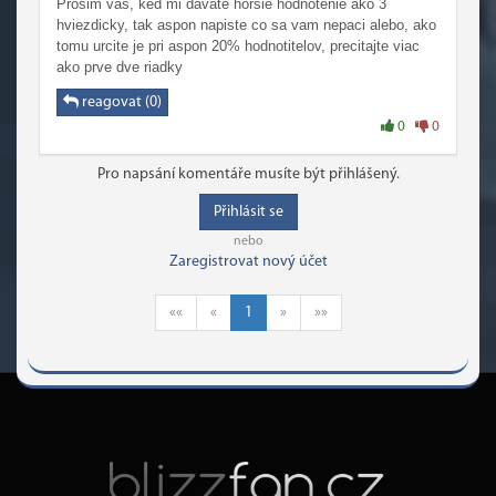
Prosim vas, ked mi davate horsie hodnotenie ako 3
hviezdicky, tak aspon napiste co sa vam nepaci alebo, ako
tomu urcite je pri aspon 20% hodnotitelov, precitajte viac
ako prve dve riadky
reagovat (0)
0
0
Pro napsání komentáře musíte být přihlášený.
Přihlásit se
nebo
Zaregistrovat nový účet
««
«
1
»
»»