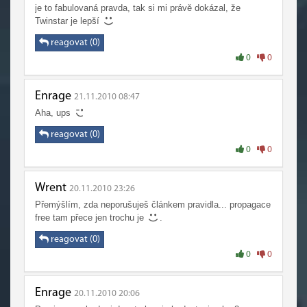
je to fabulovaná pravda, tak si mi právě dokázal, že
Twinstar je lepší
reagovat (0)
0
0
Enrage
21.11.2010 08:47
Aha, ups
reagovat (0)
0
0
Wrent
20.11.2010 23:26
Přemýšlím, zda neporušuješ článkem pravidla... propagace
free tam přece jen trochu je
.
reagovat (0)
0
0
Enrage
20.11.2010 20:06