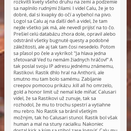
rozkvitli kvety všeho druhu na zemi a podzemie
sa naplnilo rudnými žilami. I videl Calu, že je to
dobré, dal si kvapky do očí a vybehol na pivo.
Logol sa Calu aj na ďalší deň a videl, že tam
nejde všetko jak má, ale nevedl prijísť na to čo.
Prešiel celú databázu zhora dole, opravil alebo
odstránil všetky bugnuté questy a podobné
záležitosti, ale aj tak tam čosi nesedelo. Potom
sa pľasol po čele a vykríkol: "Ja hlava jedna
sfetovaná! Veď tu nemám žiadnych hráčov!" A
tak poslal svoju IP adresu jednému známemu,
Rastikovi. Rastik dhlo hral na Anthorii, ale
smutno mu tam bolo samému. Zabíjanie
creepov pomocou prikázu .kill all ho omrzelo,
gold a honor limit už nemal kde míňať. Calusari
videl, že sa Rastikovi už zunuje, tak sa
rozhodol, že mu to trochu spestrí a vytiahne
mu rebro. No Rastik sa bránil všetkým
možným, tak ho Calusari stunol. Rastik bol však
human a mal na stuny racialku. Nakoniec
dostal kick a kým sa stihol zase lognúť, Calu mu