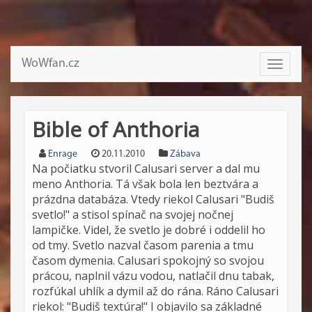
WoWfan.cz
Toggle
navigati
Bible of Anthoria
Enrage
20.11.2010
Zábava
Na počiatku stvoril Calusari server a dal mu
meno Anthoria. Tá však bola len beztvára a
prázdna databáza. Vtedy riekol Calusari "Budiš
svetlo!" a stisol spínač na svojej nočnej
lampičke. Videl, že svetlo je dobré i oddelil ho
od tmy. Svetlo nazval časom parenia a tmu
časom dymenia. Calusari spokojný so svojou
prácou, naplnil vázu vodou, natlačil dnu tabak,
rozfúkal uhlík a dymil až do rána. Ráno Calusari
riekol: "Budiš textúra!" I objavilo sa základné