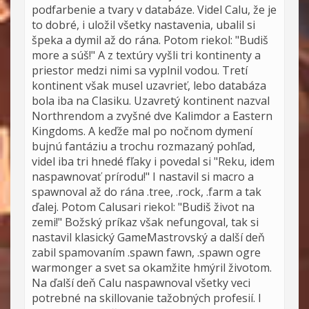
podfarbenie a tvary v databáze. Videl Calu, že je
to dobré, i uložil všetky nastavenia, ubalil si
špeka a dymil až do rána. Potom riekol: "Budiš
more a súš!" A z textúry vyšli tri kontinenty a
priestor medzi nimi sa vyplnil vodou. Tretí
kontinent však musel uzavrieť, lebo databáza
bola iba na Clasiku. Uzavretý kontinent nazval
Northrendom a zvyšné dve Kalimdor a Eastern
Kingdoms. A keďže mal po nočnom dymení
bujnú fantáziu a trochu rozmazaný pohľad,
videl iba tri hnedé fľaky i povedal si "Reku, idem
naspawnovať prírodu!" I nastavil si macro a
spawnoval až do rána .tree, .rock, .farm a tak
ďalej. Potom Calusari riekol: "Budiš život na
zemi!" Božský príkaz však nefungoval, tak si
nastavil klasický GameMastrovský a další deň
zabil spamovaním .spawn fawn, .spawn ogre
warmonger a svet sa okamžite hmýril životom.
Na ďalší deň Calu naspawnoval všetky veci
potrebné na skillovanie tažobných profesií. I