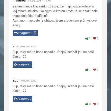
Heakler
19.08.2017 19:41
Zaměstnance Blizzardu už štve, že mají pouze kolegy a
výjimkami nějakou kolegyni o kterou když už se snaží celá
svobodná část oddělení..
Ach ano.. naprosto je chápu.. jsem studentem průmyslové
školy..
reagovat (2)
1
0
Zug
19.08.2017 20:12
Jup, taky mě to hned napadlo. Stejný scénář je i na naší
škole.
@
reagovat
1
0
Zug
19.08.2017 20:12
Jup, taky mě to hned napadlo. Stejný scénář je i na naší
škole.
@
reagovat
0
0