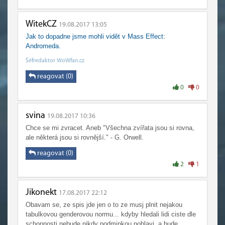
WitekCZ
19.08.2017 13:05
Jak to dopadne jsme mohli vidět v Mass Effect:
Andromeda.
Šéfredaktor WoWfan.cz
reagovat (0)
0
0
svina
19.08.2017 10:36
Chce se mi zvracet. Aneb "Všechna zvířata jsou si rovna,
ale některá jsou si rovnější." - G. Orwell.
reagovat (0)
2
1
Jikonekt
17.08.2017 22:12
Obavam se, ze spis jde jen o to ze musj plnit nejakou
tabulkovou genderovou normu... kdyby hledali lidi ciste dle
schopnosti nebude nikdy podminkou pohlavi, a bude