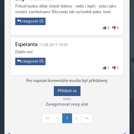
Pokud budou dělat stejně dobrou - nebo i lepší - práci jako
ostatní zaměstnanci Blizzardu tak rozhodně palec hore.
reagovat (0)
2
0
Esperanta
17.08.2017 19:58
Dobře oni!
reagovat (0)
1
5
Pro napsání komentáře musíte být přihlášený.
Přihlásit se
nebo
Zaregistrovat nový účet
««
«
1
»
»»