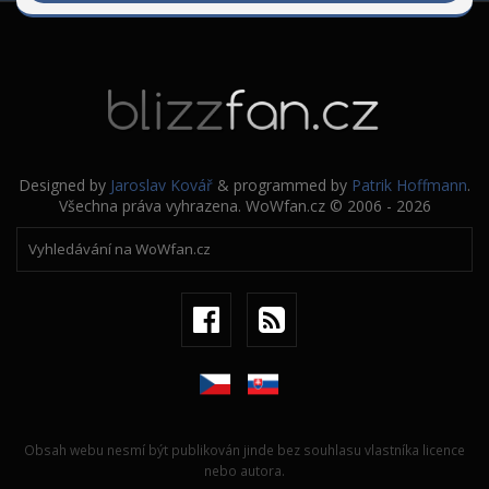
Designed by
Jaroslav Kovář
& programmed by
Patrik Hoffmann
.
Všechna práva vyhrazena. WoWfan.cz © 2006 - 2026
Obsah webu nesmí být publikován jinde bez souhlasu vlastníka licence
nebo autora.