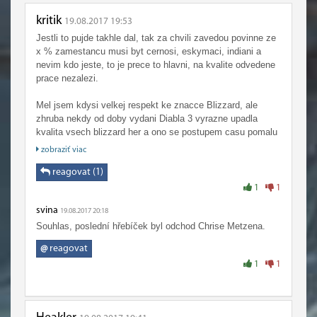
kritik
19.08.2017 19:53
Jestli to pujde takhle dal, tak za chvili zavedou povinne ze
x % zamestancu musi byt cernosi, eskymaci, indiani a
nevim kdo jeste, to je prece to hlavni, na kvalite odvedene
prace nezalezi.
Mel jsem kdysi velkej respekt ke znacce Blizzard, ale
zhruba nekdy od doby vydani Diabla 3 vyrazne upadla
kvalita vsech blizzard her a ono se postupem casu pomalu
zaciname dovidovat proc a tolik odchodu znamych lidi z
zobraziť viac
Blizzardu posledni dobou taky nahoda nebude.
reagovat (1)
1
1
svina
19.08.2017 20:18
Souhlas, poslední hřebíček byl odchod Chrise Metzena.
@
reagovat
1
1