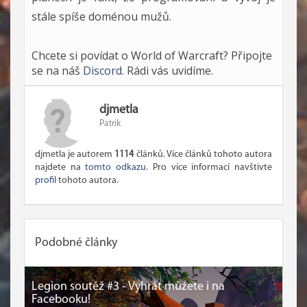
stále spíše doménou mužů.
Chcete si povídat o World of Warcraft? Připojte
se na náš
Discord
. Rádi vás uvidíme.
djmetla
Patrik
djmetla je autorem
1114
článků. Více článků tohoto autora
najdete na
tomto odkazu
. Pro více informací navštivte
profil
tohoto autora.
Podobné články
Legion soutěž #3 - Vyhrát můžete i na
Facebooku!