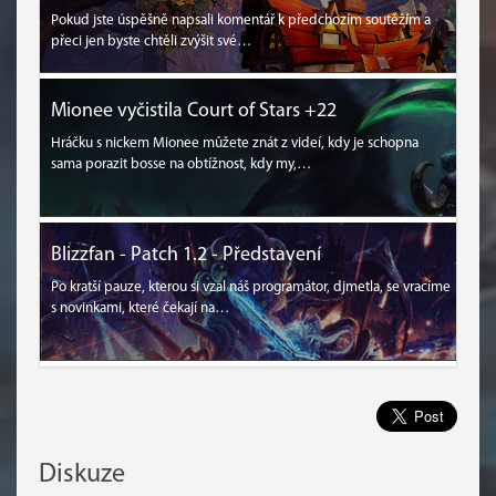
Pokud jste úspěšně napsali komentář k předchozím soutěžím a
přeci jen byste chtěli zvýšit své…
Mionee vyčistila Court of Stars +22
Hráčku s nickem Mionee můžete znát z videí, kdy je schopna
sama porazit bosse na obtížnost, kdy my,…
Blizzfan - Patch 1.2 - Představení
Po kratší pauze, kterou si vzal náš programátor, djmetla, se vracíme
s novinkami, které čekají na…
Diskuze