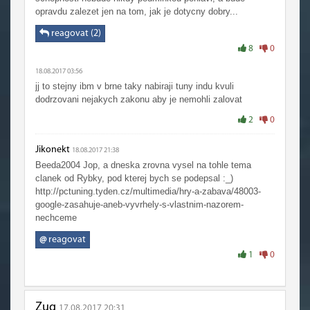
opravdu zalezet jen na tom, jak je dotycny dobry...
reagovat (2)
8
0
18.08.2017 03:56
jj to stejny ibm v brne taky nabiraji tuny indu kvuli
dodrzovani nejakych zakonu aby je nemohli zalovat
2
0
Jikonekt
18.08.2017 21:38
Beeda2004 Jop, a dneska zrovna vysel na tohle tema
clanek od Rybky, pod kterej bych se podepsal :_)
http://pctuning.tyden.cz/multimedia/hry-a-zabava/48003-
google-zasahuje-aneb-vyvrhely-s-vlastnim-nazorem-
nechceme
@
reagovat
1
0
Zug
17.08.2017 20:31