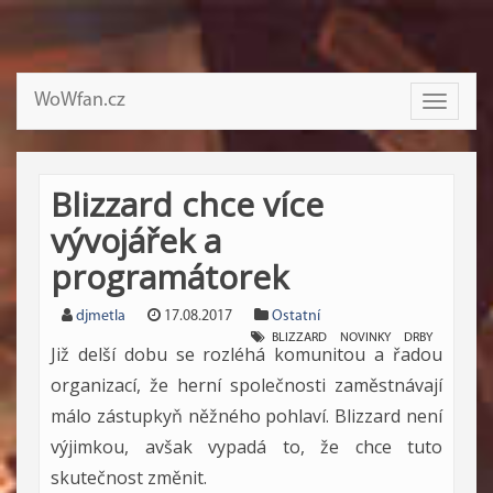
WoWfan.cz
Toggle
navigati
Blizzard chce více
vývojářek a
programátorek
djmetla
17.08.2017
Ostatní
BLIZZARD
NOVINKY
DRBY
Již delší dobu se rozléhá komunitou a řadou
organizací, že herní společnosti zaměstnávají
málo zástupkyň něžného pohlaví. Blizzard není
výjimkou, avšak vypadá to, že chce tuto
skutečnost změnit.