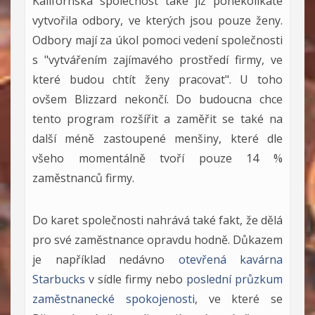
Kalifornská společnost také již poněkolikáté
vytvořila odbory, ve kterých jsou pouze ženy.
Odbory mají za úkol pomoci vedení společnosti
s "vytvářením zajímavého prostředí firmy, ve
které budou chtít ženy pracovat". U toho
ovšem Blizzard nekončí. Do budoucna chce
tento program rozšířit a zaměřit se také na
další méně zastoupené menšiny, které dle
všeho momentálně tvoří pouze 14 %
zaměstnanců firmy.
Do karet společnosti nahrává také fakt, že dělá
pro své zaměstnance opravdu hodně. Důkazem
je například nedávno
otevřená kavárna
Starbucks
v sídle firmy nebo
poslední průzkum
zaměstnanecké spokojenosti
, ve které se