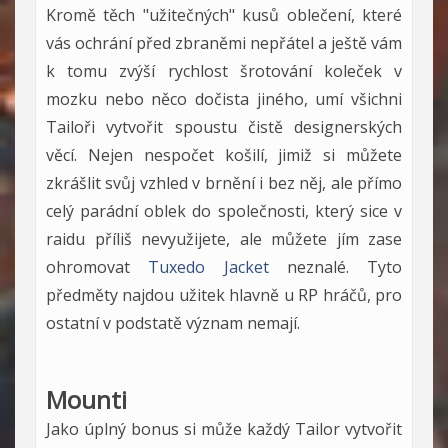
Kromě těch "užitečných" kusů oblečení, které
vás ochrání před zbraněmi nepřátel a ještě vám
k tomu zvýší rychlost šrotování koleček v
mozku nebo něco dočista jiného, umí všichni
Tailoři vytvořit spoustu čistě designerských
věcí. Nejen nespočet košilí, jimiž si můžete
zkrášlit svůj vzhled v brnění i bez něj, ale přímo
celý parádní oblek do společnosti, který sice v
raidu příliš nevyužijete, ale můžete jím zase
ohromovat
Tuxedo Jacket
neznalé. Tyto
předměty najdou užitek hlavně u RP hráčů, pro
ostatní v podstatě význam nemají.
Mounti
Jako úplný bonus si může každý Tailor vytvořit