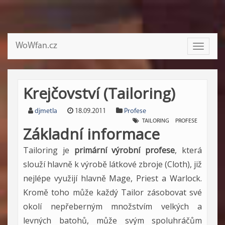
WoWfan.cz
Toggle
navigati
Krejčovství (Tailoring)
djmetla
18.09.2011
Profese
TAILORING
PROFESE
Základní informace
Tailoring je
primární výrobní profese
, která
slouží hlavně k výrobě látkové zbroje (Cloth), již
nejlépe využijí hlavně Mage, Priest a Warlock.
Kromě toho může každý Tailor zásobovat své
okolí nepřeberným množstvím velkých a
levných batohů, může svým spoluhráčům