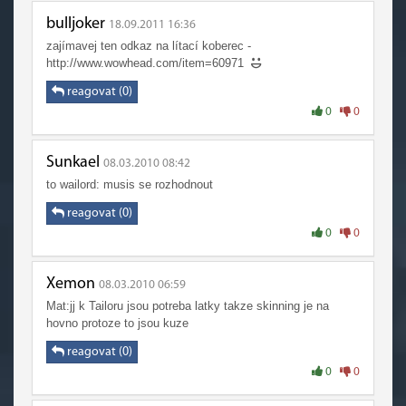
bulljoker
18.09.2011 16:36
zajímavej ten odkaz na lítací koberec -
http://www.wowhead.com/item=60971
reagovat (0)
0
0
Sunkael
08.03.2010 08:42
to wailord: musis se rozhodnout
reagovat (0)
0
0
Xemon
08.03.2010 06:59
Mat:jj k Tailoru jsou potreba latky takze skinning je na
hovno protoze to jsou kuze
reagovat (0)
0
0