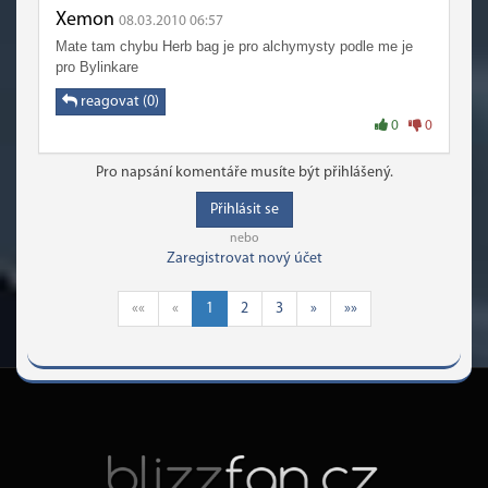
Xemon
08.03.2010 06:57
Mate tam chybu Herb bag je pro alchymysty podle me je
pro Bylinkare
reagovat (0)
0
0
Pro napsání komentáře musíte být přihlášený.
Přihlásit se
nebo
Zaregistrovat nový účet
««
«
1
2
3
»
»»