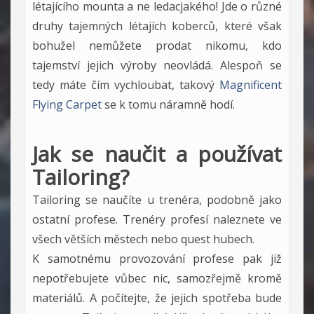
létajícího mounta a ne ledacjakého! Jde o různé
druhy tajemných létajích koberců, které však
bohužel nemůžete prodat nikomu, kdo
tajemství jejich výroby neovládá. Alespoň se
tedy máte čím vychloubat, takový
Magnificent
Flying Carpet
se k tomu náramně hodí.
Jak se naučit a používat
Tailoring?
Tailoring se naučíte u trenéra, podobně jako
ostatní profese. Trenéry profesí naleznete ve
všech větších městech nebo quest hubech.
K samotnému provozování profese pak již
nepotřebujete vůbec nic, samozřejmě kromě
materiálů. A počítejte, že jejich spotřeba bude