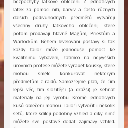
bezpochyby látkové oblečení. Z jednotlivých
látek za pomocí nití, barviv a často různých
dalších podivuhodných předmětů vytvářejí
všechny druhy látkového oblečení, které
potom prodávají hlavně Mágům, Priestům a
Warlockům. Během levelování postavy si tak
každý tailor může jednoduše pomoct ke
kvalitnímu vybavení, zatímco na nejvyšších
úrovních profese můžete vyrábět kousky, které
mohou směle konkurovat některým
předmětům z raidů. Samozřejmě platí, že čím
lepší věc, tím složitější (a dražší) je sehnat
materiály na její výrobu. Kromě jednotlivých
kusů oblečení mohou Tailoři vytvořit i několik
setů, které sdílejí podobný vzhled a díky nimž
můžete své postavě dodat zajímavý vzhled.