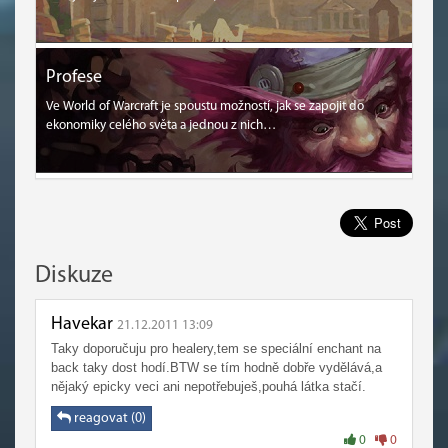
Profese
Ve World of Warcraft je spoustu možností, jak se zapojit do
ekonomiky celého světa a jednou z nich…
Diskuze
Havekar
21.12.2011 13:09
Taky doporučuju pro healery,tem se speciální enchant na
back taky dost hodí.BTW se tím hodně dobře vydělává,a
nějaký epicky veci ani nepotřebuješ,pouhá látka stačí.
reagovat (0)
0
0