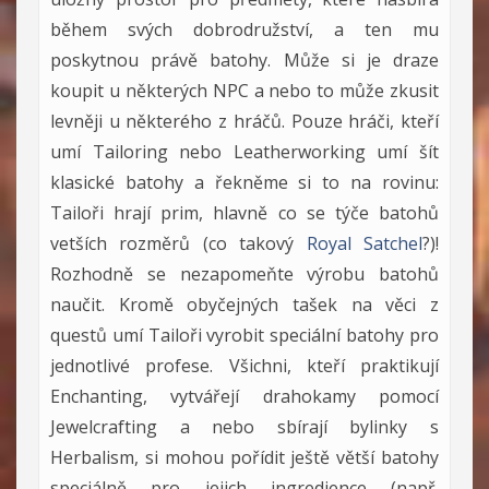
během svých dobrodružství, a ten mu
poskytnou právě batohy. Může si je draze
koupit u některých NPC a nebo to může zkusit
levněji u některého z hráčů. Pouze hráči, kteří
umí Tailoring nebo Leatherworking umí šít
klasické batohy a řekněme si to na rovinu:
Tailoři hrají prim, hlavně co se týče batohů
vetších rozměrů (co takový
Royal Satchel
?)!
Rozhodně se nezapomeňte výrobu batohů
naučit. Kromě obyčejných tašek na věci z
questů umí Tailoři vyrobit speciální batohy pro
jednotlivé profese. Všichni, kteří praktikují
Enchanting, vytvářejí drahokamy pomocí
Jewelcrafting a nebo sbírají bylinky s
Herbalism, si mohou pořídit ještě větší batohy
speciálně pro jejich ingredience (např.