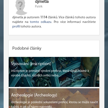
djmetla
Patrik
djmetla je autorem
1114
článků. Více článků tohoto autora
najdete na
tomto odkazu
. Pro více informací navštivte
profil
tohoto autora.
Podobné články
Vpisování (Inscription)
Inscription je primární výrobní profese, která slouží hlavně k
výrobě Glyphů, různých svitků nebo…
Archeologie (Archeology)
Archeologie je poslední sekundární profesí, kterou se může naučit
každý. A jak už název napovídá,…