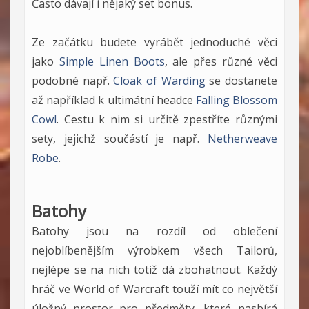
Často dávají i nějaký set bonus.
Ze začátku budete vyrábět jednoduché věci
jako
Simple Linen Boots
, ale přes různé věci
podobné např.
Cloak of Warding
se dostanete
až například k ultimátní headce
Falling Blossom
Cowl
. Cestu k nim si určitě zpestříte různými
sety, jejichž součástí je např.
Netherweave
Robe
.
Batohy
Batohy jsou na rozdíl od oblečení
nejoblíbenějším výrobkem všech Tailorů,
nejlépe se na nich totiž dá zbohatnout. Každý
hráč ve World of Warcraft touží mít co největší
úložný prostor pro předměty, které nasbírá