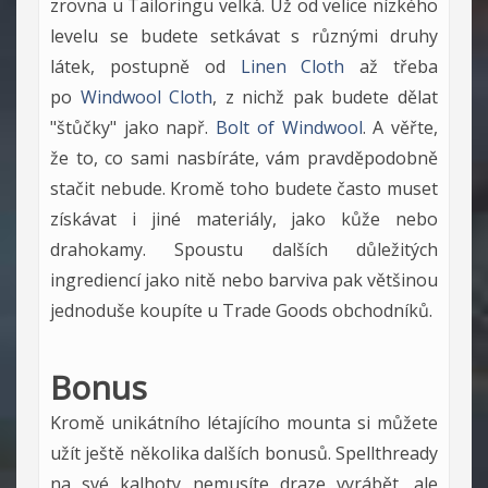
zrovna u Tailoringu velká. Už od velice nízkého
levelu se budete setkávat s různými druhy
látek, postupně od
Linen Cloth
až třeba
po
Windwool Cloth
, z nichž pak budete dělat
"štůčky" jako např.
Bolt of Windwool
. A věřte,
že to, co sami nasbíráte, vám pravděpodobně
stačit nebude. Kromě toho budete často muset
získávat i jiné materiály, jako kůže nebo
drahokamy. Spoustu dalších důležitých
ingrediencí jako nitě nebo barviva pak většinou
jednoduše koupíte u Trade Goods obchodníků.
Bonus
Kromě unikátního létajícího mounta si můžete
užít ještě několika dalších bonusů. Spellthready
na své kalhoty nemusíte draze vyrábět, ale