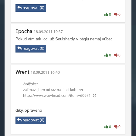
reagovat (0)
0
0
Epocha
18.09.2011 19:37
Pokud vím tak loci už Soulshardy v báglu nemaj vůbec
reagovat (0)
0
0
Wrent
18.09.2011 16:40
bulljoker
zajímavej ten odkaz na lítací koberec -
http://www.wowhead.com/item=60971
díky, opraveno
reagovat (0)
0
0