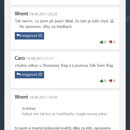
Wrent
18.09.2011 23:20
Tak nevím, co jsem při psaní dělal, že tam je tolik chyb
... No opraveno, díky za feedback.
reagovat (0)
0
0
Caro
18.09.2011 21:11
chybny odkaz u Illusionary Bag a Luxurious Silk Gem Bag
reagovat (0)
0
0
Wrent
18.09.2011 19:50
bobikaq
Pokud vím tak loci už Soulshardy v báglu nemaj vůbec
to jsem si marně pokoušel ověřit, díky za info, opraveno