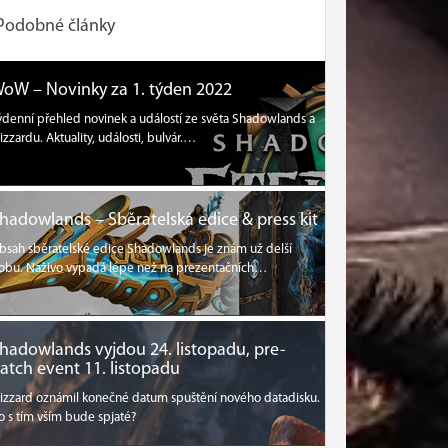
Podobné články
oW – Novinky za 1. týden 2022
ýdenní přehled novinek a událostí ze světa Shadowlands a
lizzardu. Aktuality, události, bulvár.…
hadowlands – Sběratelská edice & press kit
bsah sběratelské edice Shadowlands je znám už delší
obu. Naživo vypadá lépe než na prezentačních…
hadowlands vyjdou 24. listopadu, pre-
atch event 11. listopadu
lizzard oznámil konečné datum spuštění nového datadisku.
o s tím vším bude spjaté?