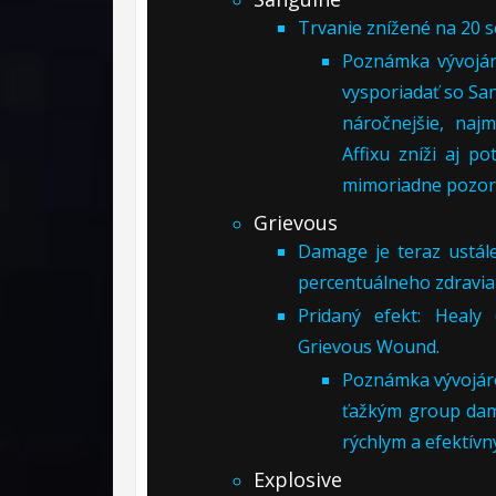
Trvanie znížené na 20 
Poznámka vývojáro
vysporiadať so San
náročnejšie, naj
Affixu zníži aj p
mimoriadne pozor
Grievous
Damage je teraz ustále
percentuálneho zdravia
Pridaný efekt: Healy
Grievous Wound.
Poznámka vývojáro
ťažkým group dam
rýchlym a efektív
Explosive