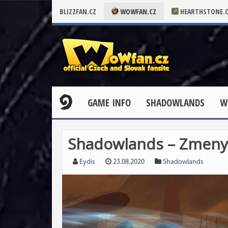
BLIZZFAN.CZ
WOWFAN.CZ
HEARTHSTONE.
GAME INFO
SHADOWLANDS
W
Shadowlands – Zmeny 
Eydis
23.08.2020
Shadowlands