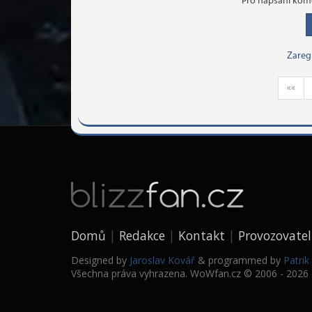
Pro napsání kome
Zareg
««
Domů
Redakce
Kontakt
Provozovatel
Designed by
Jaroslav Kovář
& programmed by
Patri
Všechna práva vyhrazena. WoWfan.cz © 2006 - 2026