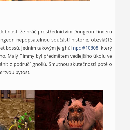
dobnost, že hráč prostřednictvím Dungeon Finderu
dungeon nepopsatelnou součástí historie, obzvláště
čet bossů. Jedním takovým je ghúl
npc #10808
, který
o. Malý Timmy byl předmětem vedlejšího úkolu ve
ránit z područí gnollů. Smutnou skutečností poté o
mrtvou bytost.