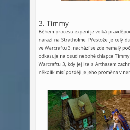
3. Timmy
Během procesu expení je velká pravděpo
narazí na Stratholme. Přestože je celý 
ve Warcraftu 3, nachází se zde nemalý po
odkazuje na osud nebohé chlapce Timmyh
Warcraftu 3, kdy jej lze s Arthasem zach
několik misí později je jeho proměna v ne