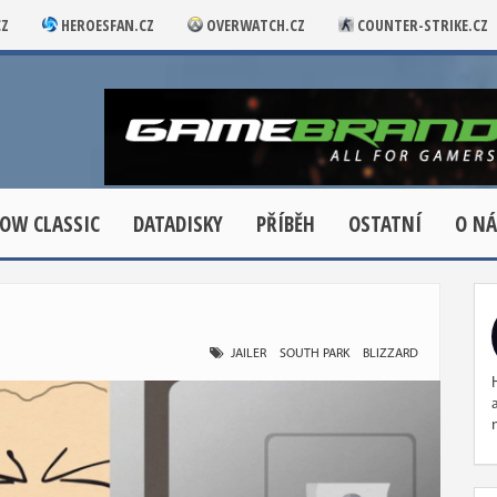
CZ
HEROESFAN.CZ
OVERWATCH.CZ
COUNTER-STRIKE.CZ
OW CLASSIC
DATADISKY
PŘÍBĚH
OSTATNÍ
O NÁ
JAILER
SOUTH PARK
BLIZZARD