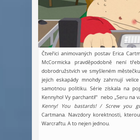
Čtveřici animovaných postav Erica Cart
McCormicka pravděpodobně není třeba
dobrodružstvích ve smyšleném městečku
jejich eskapády mnohdy zahrnují velic
samotnou politiku. Série získala na po
Kennyho! Vy parchanti!" nebo „Seru na vá
Kenny! You bastards! / Screw you g
Cartmana. Navzdory korektnosti, kterou 
Warcraftu. A to nejen jednou.