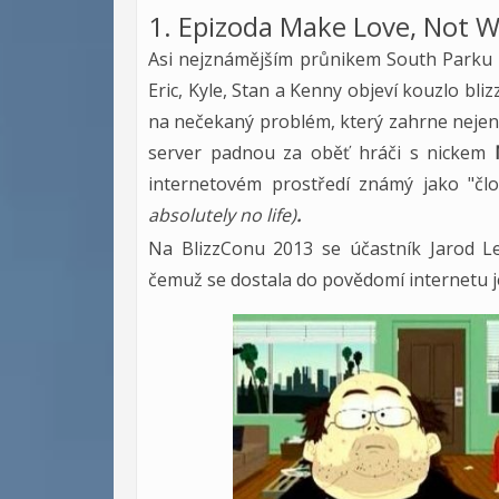
1. Epizoda Make Love, Not W
Asi nejznámějším průnikem South Parku a
Eric, Kyle, Stan a Kenny objeví kouzlo bli
na nečekaný problém, který zahrne nejen jej
server padnou za oběť hráči s nickem
internetovém prostředí známý jako "člo
absolutely no life)
.
Na BlizzConu 2013 se účastník Jarod Le
čemuž se dostala do povědomí internetu je