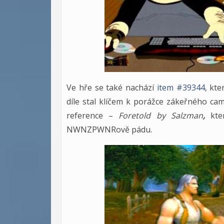
Ve hře se také nachází
item #39344
, kt
díle stal klíčem k porážce zákeřného ca
reference –
Foretold by Salzman
,
kte
NWNZPWNRově pádu.