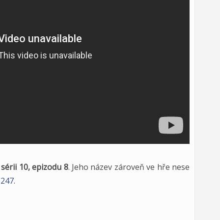
o
sérii 10, epizodu 8
. Jeho název zároveň ve hře nese
#247
.