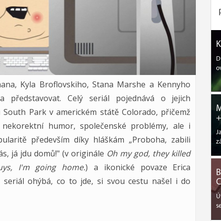
K
D
o
mana, Kyla Broflovskiho, Stana Marshe a Kennyho
 představovat. Celý seriál pojednává o jejich
M
 South Park v americkém státě Colorado, přičemž
+
e nekorektní humor, společenské problémy, ale i
J
pularitě především díky hláškám „Proboha, zabili
z
s, já jdu domů!" (v originále
Oh my god, they killed
uys, I'm going home.
) a ikonické povaze Erica
B
seriál ohýbá, co to jde, si svou cestu našel i do
C
Ú
s