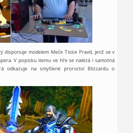
erý disponuje modelem Meče Tisíce Pravd, jenž se v
mpera. V popisku itemu ve hře se nalézá i samotná
rá odkazuje na smyšlené proroctví Blizzardu o