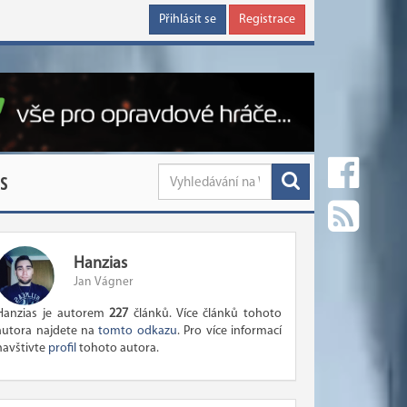
Přihlásit se
Registrace
S
Hanzias
Jan Vágner
Hanzias je autorem
227
článků. Více článků tohoto
autora najdete na
tomto odkazu
. Pro více informací
navštivte
profil
tohoto autora.