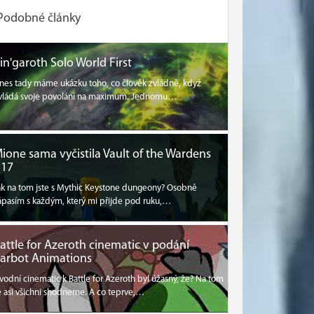
Podobné články
in'garoth Solo World First
nes tady máme ukázku toho, co člověk zvládně, když
vládá svoje povolání na maximum. Jednomu…
ione sama vyčistila Vault of the Wardens
17
ak na tom jste s Mythic Keystone dungeony? Osobně
ápasím s každým, který mi přijde pod ruku,…
attle for Azeroth cinematic v podání
arbot Animations
vodní cinematic k Battle for Azeroth byl úžasný, že? Na tom
e asi všichni shodneme. A co teprve,…