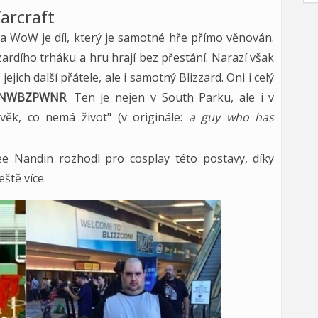
arcraft
 WoW je díl, který je samotné hře přímo věnován.
zzardího trháku a hru hrají bez přestání. Narazí však
ich další přátele, ale i samotný Blizzard. Oni i celý
NWBZPWNR
. Ten je nejen v South Parku, ale i v
věk, co nemá život" (v originále:
a guy who has
e Nandin rozhodl pro cosplay této postavy, díky
ště více.