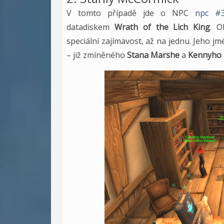
V tomto případě jde o NPC
npc #3
datadiskem
Wrath of the Lich King
. O
speciální zajímavost, až na jednu. Jeho 
– již zmíněného
Stana Marshe
a
Kennyho