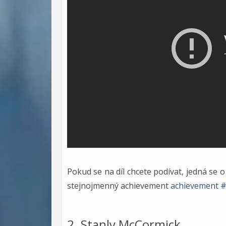
Pokud se na díl chcete podívat, jedná se 
stejnojmenný achievement
achievement 
2. Stanly McCormick