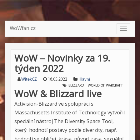
WoWfan.cz
Toggle
navigati
WoW – Novinky za 19.
týden 2022
WitekCZ
16.05.2022
Hlavní
BLIZZARD
WORLD OF WARCRAFT
WoW & Blizzard live
Activision-Blizzard ve spolupráci s
Massachusetts Institute of Technology
vytvořil
speciální nástroj
The Diversity Space Tool
,
který hodnotí postavy podle diverzity, např.
hodnotí se obličej, krása, původ, rasa, sexuální