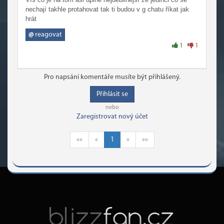
nechají takhle protahovat tak ti budou v g chatu říkat jak
hrát
@
reagovat
1
1
Pro napsání komentáře musíte být přihlášený.
Přihlásit se
nebo
Zaregistrovat nový účet
««
«
1
»
»»