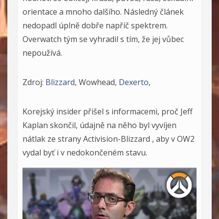
orientace a mnoho dalšího. Následný článek
nedopadl úplně dobře napříč spektrem.
Overwatch tým se vyhradil s tím, že jej vůbec
nepoužívá.
Zdroj:
Blizzard
, Wowhead,
Dexerto
,
Korejský insider přišel s informacemi, proč Jeff
Kaplan skončil, údajně na něho byl vyvíjen
nátlak ze strany Activision-Blizzard , aby v OW2
vydal byť i v nedokončeném stavu.