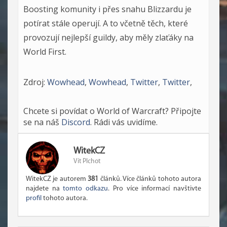
Boosting komunity i přes snahu Blizzardu je
potírat stále operují. A to včetně těch, které
provozují nejlepší guildy, aby měly zlaťáky na
World First.
Zdroj:
Wowhead
,
Wowhead
,
Twitter
,
Twitter
,
Chcete si povídat o World of Warcraft? Připojte
se na náš
Discord
. Rádi vás uvidíme.
WitekCZ
Vít Plchot
WitekCZ je autorem
381
článků. Více článků tohoto autora
najdete na
tomto odkazu
. Pro více informací navštivte
profil
tohoto autora.