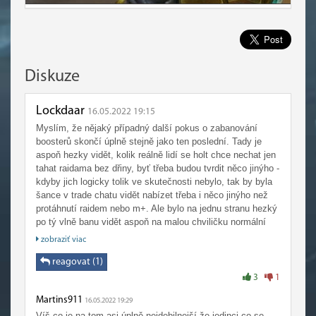
Diskuze
Lockdaar
16.05.2022 19:15
Myslím, že nějaký případný další pokus o zabanování
boosterů skončí úplně stejně jako ten poslední. Tady je
aspoň hezky vidět, kolik reálně lidí se holt chce nechat jen
tahat raidama bez dřiny, byť třeba budou tvrdit něco jinýho -
kdyby jich logicky tolik ve skutečnosti nebylo, tak by byla
šance v trade chatu vidět nabízet třeba i něco jinýho než
protáhnutí raidem nebo m+. Ale bylo na jednu stranu hezký
po tý vlně banu vidět aspoň na malou chviličku normální
trade chat a v LFG reálný grupy na raid bez nabízení
zobraziť viac
boostů - škoda jen, že to v podstatě vůbec k ničemu
nevedlo, ale snaha byla aspoň dobrá...
reagovat (1)
3
1
Martins911
16.05.2022 19:29
Víš co je na tom asi úplně nejdebilnejší že jedinci co se