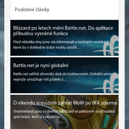
Podobné články
Blizzard po letech mění Battle.net. Do aplikace
přibudou vysněné funkce
Před několika dny jsme vás informovali o možných novinkách,
které by v dohledné době mohly zamířit…
Battle.net je nyní globální
Battle.net udělal obrovský skok do budoucnosti. Globální verze
nejenže umožňuje mít přátele z…
O víkendu si můžete zahrát WoW po BfA zdarma
Shadowlands jsou za dveřmi a Blizzard se přirozeně snaží nalákat
zpět hráče, kteří si z nějakého…