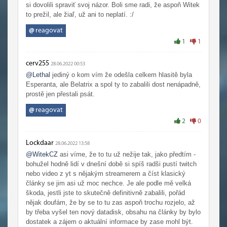
si dovolili spraviť svoj názor. Boli sme radi, že aspoň Witek
to prežil, ale žiaľ, už ani to neplatí. :/
@
reagovat
1
1
cerv255
28.06.2022 00:53
@Lethal
jediný o kom vím že odešla celkem hlasitě byla
Esperanta, ale Belatrix a spol ty to zabalili dost nenápadně,
prostě jen přestali psát.
@
reagovat
2
0
Lockdaar
28.06.2022 13:58
@WitekCZ
asi víme, že to tu už nežije tak, jako předtím -
bohužel hodně lidí v dnešní době si spíš radši pustí twitch
nebo video z yt s nějakým streamerem a číst klasický
články se jim asi už moc nechce. Je ale podle mě velká
škoda, jestli jste to skutečně definitivně zabalili, pořád
nějak doufám, že by se to tu zas aspoň trochu rozjelo, až
by třeba vyšel ten nový datadisk, obsahu na články by bylo
dostatek a zájem o aktuální informace by zase mohl být.