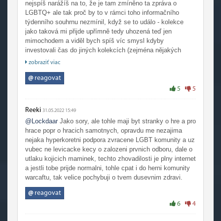
nejspíš narážíš na to, že je tam zmíněno ta zpráva o
LGBTQ+ ale tak proč by to v rámci toho informačního
týdenního souhrnu nezmínil, když se to událo - kolekce
jako taková mi přijde upřímně tedy uhozená teď jen
mimochodem a viděl bych spíš víc smysl kdyby
investovali čas do jiných kolekcích (zejména nějakých
sběratelských atp.), ale na druhou stranu nějak nerozumím,
zobraziť viac
proč by to v tom týdenním souhrnu neměl zmiňovat, když o
tom ten informační souhrn je.
@
reagovat
5
5
Reeki
31.05.2022 15:49
@Lockdaar
Jako sory, ale tohle maji byt stranky o hre a pro
hrace popr o hracich samotnych, opravdu me nezajima
nejaka hyperkoretni podpora zvracene LGBT komunity a uz
vubec ne levicacke kecy o zalozeni prvnich odboru, dale o
utlaku kojicich maminek, techto zhovadilosti je plny internet
a jestli tobe prijde normalni, tohle cpat i do herni komunity
warcaftu, tak velice pochybuji o tvem dusevnim zdravi.
@
reagovat
6
4