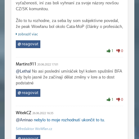
vyťaženosti, iní zas boli vyhnaní za svoje názory novšou
CZ/SK komunitou.
Žilo to tu rozhodne, za seba by som subjektívne povedal,
že peak Wowfanu bol okolo Cata-MoP (články o profesiách,
príbehy hrdinov Azerothu, aktívne fórum...).
zobraziť viac
@
reagovat
1
0
Martins911
20.06.2022 17:01
@Lethal
No asi poslední umíráček byl kolem spuštění BFA
kdy bylo jasné že začínají dělat změny v lore a to dost
podstatné
@
reagovat
1
0
WitekCZ
26.06.2022 16:35
@Arrinao
nebylo to moje rozhodnutí ukončit to tu.
Šéfredaktor WoWfan.cz
@
reagovat