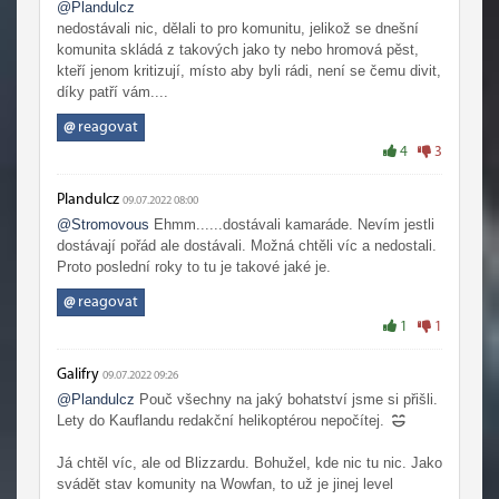
@Plandulcz
nedostávali nic, dělali to pro komunitu, jelikož se dnešní
komunita skládá z takových jako ty nebo hromová pěst,
kteří jenom kritizují, místo aby byli rádi, není se čemu divit,
díky patří vám....
@
reagovat
4
3
Plandulcz
09.07.2022 08:00
@Stromovous
Ehmm......dostávali kamaráde. Nevím jestli
dostávají pořád ale dostávali. Možná chtěli víc a nedostali.
Proto poslední roky to tu je takové jaké je.
@
reagovat
1
1
Galifry
09.07.2022 09:26
@Plandulcz
Pouč všechny na jaký bohatství jsme si přišli.
Lety do Kauflandu redakční helikoptérou nepočítej.
Já chtěl víc, ale od Blizzardu. Bohužel, kde nic tu nic. Jako
svádět stav komunity na Wowfan, to už je jinej level