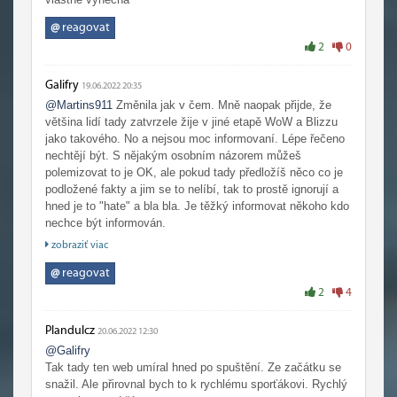
@
reagovat
2
0
Galifry
19.06.2022 20:35
@Martins911
Změnila jak v čem. Mně naopak přijde, že
většina lidí tady zatvrzele žije v jiné etapě WoW a Blizzu
jako takového. No a nejsou moc informovaní. Lépe řečeno
nechtějí být. S nějakým osobním názorem můžeš
polemizovat to je OK, ale pokud tady předložíš něco co je
podložené fakty a jim se to nelíbí, tak to prostě ignorují a
hned je to "hate" a bla bla. Je těžký informovat někoho kdo
nechce být informován.
zobraziť viac
Ono se sice řekne "fanouškovský web", ale osobně si
myslím, že i to by mělo mít své hranice. Dost lidí by chtělo
@
reagovat
českou verzi Wowheadu a na to tedy člověk musí mít
2
4
žaludek, na takové patolízalství. Třeba to jak dokážou psát
o "Immoralu" to je s prominutím na zvracení.
Plandulcz
20.06.2022 12:30
@Galifry
Tak tady ten web umíral hned po spuštění. Ze začátku se
snažil. Ale přirovnal bych to k rychlému sporťákovi. Rychlý