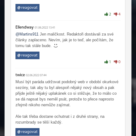
tomu, aby zde přispíval, ho zcela jistě nikdo nenutí a dělá
to dobrovolně a jako svobodny člověk, může kdykoli odejit
@
reagovat
a napsat, že se již v této hře a stránkách nechce
2
4
angažovat.
To že někde veřejně přispívá články ve svém volném čase,
Ellendway
01.06.2022 13:41
ho ještě nezbavuje povinnosti, aby dané příspěvky měly
@Martins911
Jen maličkost. Redaktoři dostávali za své
hlavu a patu, pokud však jeho příspěvky slouží jen proto,
články zaplaceno. Nevím, jak je to teď, ale počítám, že
aby jaksi uměle udržovaly, alespoň minimální čtenost, tak
tomu tak stále bude.
potom beru zpět a tyto fantastické příspěvky zcela určitě
plní svůj účel.
@
reagovat
1
0
twice
02.06.2022 07:44
Musí být paráda udržovat podobný web v období okurkové
sezóny, tak aby tu byl alespoň nějaký nový obsah a pak
přijde ještě nějaký uplakánek co si stěžuje, že to málo co
se dá napsat bys neměl psát, protože to přece naprosto
zřejmě nikoho nemůže zajímat.
Ale tak třeba dostane ochutnat i z druhé strany, na
rozumbrady se těší každý.
@
reagovat