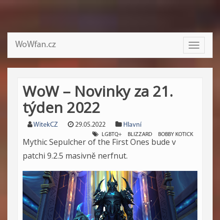
WoWfan.cz
Toggle
navigati
WoW – Novinky za 21.
týden 2022
WitekCZ
29.05.2022
Hlavní
LGBTQ+
BLIZZARD
BOBBY KOTICK
Mythic Sepulcher of the First Ones bude v
patchi 9.2.5 masivně nerfnut.