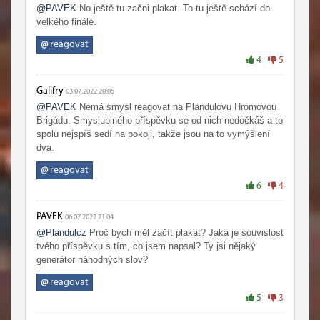
@PAVEK
No ještě tu začni plakat. To tu ještě schází do
velkého finále.
@
reagovat
4
5
Galifry
03.07.2022 20:05
@PAVEK
Nemá smysl reagovat na Plandulovu Hromovou
Brigádu. Smysluplného příspěvku se od nich nedočkáš a to
spolu nejspíš sedí na pokoji, takže jsou na to vymýšlení
dva.
@
reagovat
6
4
PAVEK
06.07.2022 21:04
@Plandulcz
Proč bych měl začít plakat? Jaká je souvislost
tvého příspěvku s tím, co jsem napsal? Ty jsi nějaký
generátor náhodných slov?
@
reagovat
5
3