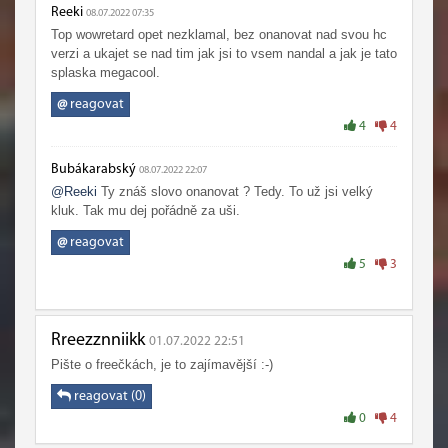
Reeki
08.07.2022 07:35
Top wowretard opet nezklamal, bez onanovat nad svou hc
verzi a ukajet se nad tim jak jsi to vsem nandal a jak je tato
splaska megacool.
@
reagovat
4
4
Bubákarabský
08.07.2022 22:07
@Reeki
Ty znáš slovo onanovat ? Tedy. To už jsi velký
kluk. Tak mu dej pořádně za uši.
@
reagovat
5
3
Rreezznniikk
01.07.2022 22:51
Pište o freečkách, je to zajímavější :-)
reagovat (0)
0
4