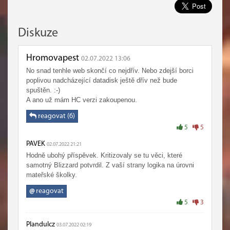
Diskuze
Hromovapest
02.07.2022 13:06
No snad tenhle web skončí co nejdřív. Nebo zdejší borci
poplivou nadcházející datadisk ještě dřív než bude
spuštěn. :-)
A ano už mám HC verzi zakoupenou.
reagovat (6)
5
5
PAVEK
02.07.2022 21:21
Hodně ubohý příspěvek. Kritizovaly se tu věci, které
samotný Blizzard potvrdil. Z vaší strany logika na úrovni
mateřské školky.
@
reagovat
5
3
Plandulcz
03.07.2022 02:19