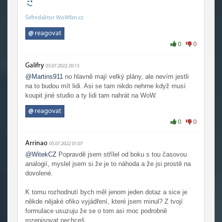
Šéfredaktor WoWfan.cz
@
reagovat
0
0
Galifry
03.07.2022 20:13
@Martins911
no hlavně mají velký plány, ale nevím jestli
na to budou mít lidi. Asi se tam nikdo nehrne když musí
koupit jiné studio a ty lidi tam nahrát na WoW.
@
reagovat
0
0
Arrinao
05.07.2022 01:07
@WitekCZ
Popravdě jsem střílel od boku s tou časovou
analogií, myslel jsem si že je to náhoda a že jsi prostě na
dovolené.
K tomu rozhodnutí bych měl jenom jeden dotaz a sice je
někde nějaké ofiko vyjádření, které jsem minul? Z tvojí
formulace usuzuju že se o tom asi moc podrobně
rozepisovat nechceš.