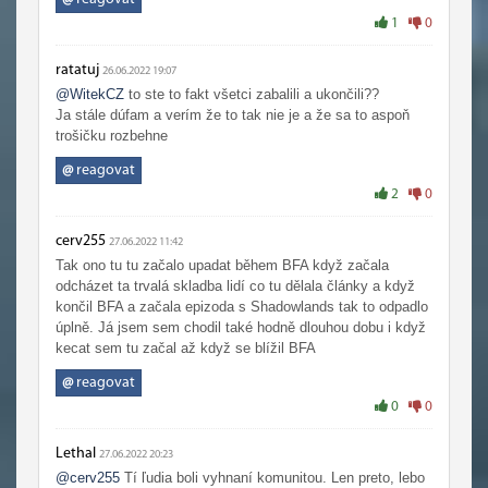
1
0
ratatuj
26.06.2022 19:07
@WitekCZ
to ste to fakt všetci zabalili a ukončili??
Ja stále dúfam a verím že to tak nie je a že sa to aspoň
trošičku rozbehne
@
reagovat
2
0
cerv255
27.06.2022 11:42
Tak ono tu tu začalo upadat během BFA když začala
odcházet ta trvalá skladba lidí co tu dělala články a když
končil BFA a začala epizoda s Shadowlands tak to odpadlo
úplně. Já jsem sem chodil také hodně dlouhou dobu i když
kecat sem tu začal až když se blížil BFA
@
reagovat
0
0
Lethal
27.06.2022 20:23
@cerv255
Tí ľudia boli vyhnaní komunitou. Len preto, lebo