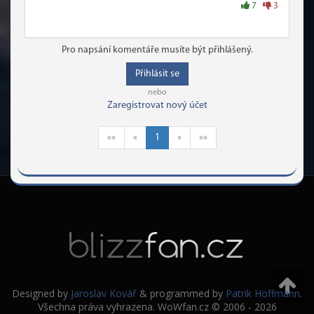
7
3
Pro napsání komentáře musíte být přihlášený.
Přihlásit se
nebo
Zaregistrovat nový účet
««
«
1
»
»»
Designed by
Jaroslav Kovář
& programmed by
Patrik Hoffmann
.
Všechna práva vyhrazena. WoWfan.cz © 2006 - 2026