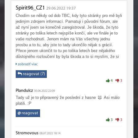
Spirit96_CZ1
29.06.2022 19:37
Chodím se někdy od dob TBC, kdy tyto stránky pro mě byli
jediným zdrojem informací. Pamatuji i původní fórum, ale
až nyní jsem se konečně zaregistroval. Je škoda, že tyto
stránky po tolika letech nejspíše končí, ale ve finále je to
vaše rozhodnutí. Jenom mám na Vás všechny jednu
prosbu a to tu, aby jste to tady ukončilo nějak s grácií.
Přece jenom ukončit to tu po tolika letech bez nějakého
důstojného rozloučení by byla škoda a to si myslím, že si
to nezasloužíme :-)
zobraziť viac
reagovat (7)
4
3
Plandulcz
30.06.2022 22:09
Tady už je to připravený že poslední z hasne
Asi málo
platili. :P
@
reagovat
3
3
Stromovous
08.07.2022 18:14