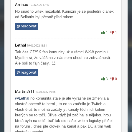
Arrinao
19.06.2022 17:47
No snad to witek nezabalil. Kuriozní je že poslední článek
od Bellatrix byl přesně před rokem.
@
reagovat
1
1
Lethal
19.06.2022 18:31
Tak čas CZ/SK fan komunity už v rámci WoW pominul.
Myslím si, že väčšina z nás sem chodí zo zotrvačnosti.
Ale boli to fajn časy.
@
reagovat
3
0
Martins911
19.06.2022 19:16
@Lethal
no komunita stále je ale výrazně se změnila a
vlastně obecně ta herní , to co to změnilo je Twitch a
vlastně už to možná začaly yt kanály těch lidí kolem
kterých se to točí. Dříve když jsi začínal s nějakou hrou
která byla na delší trať tak sis našel web a logicky přešel
na forum , dnes jde člověk na kanál a pak DC a tím web
vlastně vynechá