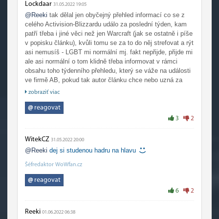
Lockdaar
31.05.2022 19:05
@Reeki
tak dělal jen obyčejný přehled informací co se z
celého Activision-Blizzardu událo za poslední týden, kam
patří třeba i jiné věci než jen Warcraft (jak se ostatně i píše
v popisku článku), kvůli tomu se za to do něj strefovat a rýt
asi nemusíš - LGBT mi normální mj. fakt nepřijde, přijde mi
ale asi normální o tom klidně třeba informovat v rámci
obsahu toho týdenního přehledu, který se váže na události
ve firmě AB, pokud tak autor článku chce nebo uzná za
vhodné. Když se ale ohlédnu třeba za posledních 6+ let tak
zobraziť viac
si upřímně osobně nepamatuji nebo nevybavuji, že by z
tebe tady vypadlo někdy něco pozitivního ohledně
@
reagovat
WoW/Blizzardu, tak o tvém duševním zdraví bych mohl
3
2
klidně také třeba i pochybovat, když chodíš pořád někam
několik let, kde tě to asi evidentně nebaví... :-)
WitekCZ
31.05.2022 20:00
@Reeki
dej si studenou hadru na hlavu
Šéfredaktor WoWfan.cz
@
reagovat
6
2
Reeki
01.06.2022 06:38