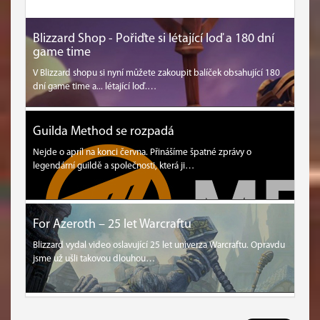
Blizzard Shop - Pořiďte si létající loď a 180 dní
game time
V Blizzard shopu si nyní můžete zakoupit balíček obsahující 180
dní game time a... létající loď.…
Guilda Method se rozpadá
Nejde o apríl na konci června. Přinášíme špatné zprávy o
legendární guildě a společnosti, která ji…
For Azeroth – 25 let Warcraftu
Blizzard vydal video oslavující 25 let univerza Warcraftu. Opravdu
jsme už ušli takovou dlouhou…