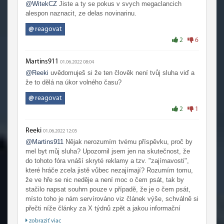
@WitekCZ
Jiste a ty se pokus v svych megaclancich
alespon naznacit, ze delas novinarinu.
@
reagovat
2
6
Martins911
01.06.2022 08:04
@Reeki
uvědomuješ si že ten člověk není tvůj sluha viď a
že to dělá na úkor volného času?
@
reagovat
2
1
Reeki
01.06.2022 12:05
@Martins911
Nějak nerozumím tvému příspěvku, proč by
mel byt můj sluha? Upozornil jsem jen na skutečnost, že
do tohoto fóra vnáší skryté reklamy a tzv. "zajímavosti",
které hráče zcela jistě vůbec nezajímají? Rozumím tomu,
že ve hře se nic neděje a není moc o čem psát, tak by
stačilo napsat souhrn pouze v případě, že je o čem psát,
místo toho je nám servírováno viz článek výše, schválně si
přečti níže články za X týdnů zpět a jakou informační
hodnotu ti ty články dají. A propos pokud se nepletu, tak k
zobraziť viac