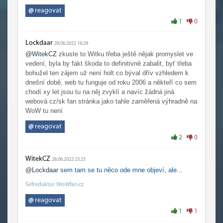
@
reagovat
1
0
Lockdaar
28.06.2022 16:29
@WitekCZ
zkuste to Witku třeba ještě nějak promyslet ve
vedení, byla by fakt škoda to definitivně zabalit, byť třeba
bohužel ten zájem už není holt co býval dřív vzhledem k
dnešní době, web tu funguje od roku 2006 a někteří co sem
chodí xy let jsou tu na něj zvyklí a navíc žádná jiná
webová cz/sk fan stránka jako tahle zaměřená výhradně na
WoW tu není
@
reagovat
2
0
WitekCZ
28.06.2022 23:23
@Lockdaar
sem tam se tu něco ode mne objeví, ale...
Šéfredaktor WoWfan.cz
@
reagovat
1
1