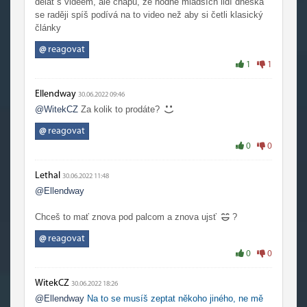
dělat s videem, ale chápu, že hodně mladších lidí dneska
se raději spíš podívá na to video než aby si četli klasický
články
@
reagovat
1
1
Ellendway
30.06.2022 09:46
@WitekCZ
Za kolik to prodáte?
@
reagovat
0
0
Lethal
30.06.2022 11:48
@Ellendway
Chceš to mať znova pod palcom a znova ujsť
?
@
reagovat
0
0
WitekCZ
30.06.2022 18:26
@Ellendway
Na to se musíš zeptat někoho jiného, ne mě