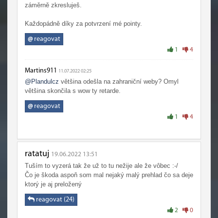
záměrně zkresluješ.
Každopádně díky za potvrzení mé pointy.
@
reagovat
1
4
Martins911
11.07.2022 02:25
@Plandulcz
většina odešla na zahraniční weby? Omyl
většina skončila s wow ty retarde.
@
reagovat
1
4
ratatuj
19.06.2022 13:51
Tuším to vyzerá tak že už to tu nežije ale že vôbec :-/
Čo je škoda aspoň som mal nejaký malý prehlad čo sa deje
ktorý je aj preložený
reagovat (24)
2
0