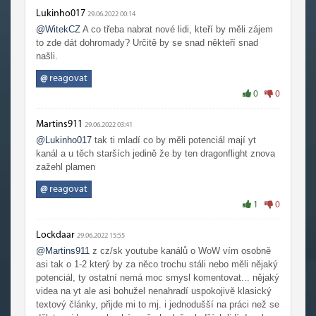
Lukinho017
29.06.2022 00:14
@WitekCZ
A co třeba nabrat nové lidi, kteří by měli zájem
to zde dát dohromady? Určitě by se snad někteří snad
našli.
@
reagovat
0
0
Martins911
29.06.2022 03:41
@Lukinho017
tak ti mladí co by měli potenciál mají yt
kanál a u těch starších jedině že by ten dragonflight znova
zažehl plamen
@
reagovat
1
0
Lockdaar
29.06.2022 15:55
@Martins911
z cz/sk youtube kanálů o WoW vím osobně
asi tak o 1-2 který by za něco trochu stáli nebo měli nějaký
potenciál, ty ostatní nemá moc smysl komentovat... nějaký
videa na yt ale asi bohužel nenahradí uspokojivě klasický
textový články, přijde mi to mj. i jednodušší na práci než se