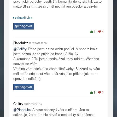
psychický poruchy. Jestli šla komunita do kytek, tak za to
může Blizz tím, že si chtěl nechat jen ovečky a velryby.
Největší chyba Wowfanu je ta benevolence ohledně diskuzí
zobraziť viac
a volnost nechaná takovým zoufalcům jako ty se tady
prezentovat. Každý má právo na názor, ale to musí nejdřív
@
reagovat
nějaký mít.
1
4
Je to tu takové jaké to je, protože Blizzard dělá špatnou
Plandulcz
10.07.2022 12:50
práci. Doufám, že DF tu reputaci napraví, zatím to vypadá
@Galifry
Třeba jsem se na webu podílel. A hned z kraje
dobře, ale ta pachuť je dost silná.
jsem poznal že to půjde do kopru. A šlo
A komunita ? Tu jste si nedokázali tady udržet. Všechno
souvisí se vším.
Většina vám odešla na zahraniční weby. Blizzard by vám
měl spíše odejmout vše a dát vás jako příklad jak se to
opravdu nedělá :-)
@
reagovat
3
1
Galifry
10.07.2022 21:35
@Plandulcz
A zase obecný žvást o ničem. Jen to
dokazuje, že o tom nic nevíš a nebo si ty skutečnosti