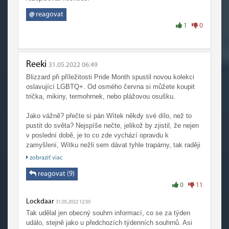
@
reagovat
1
0
Reeki
31.05.2022 06:49
Blizzard při příležitosti Pride Month spustil novou kolekci
oslavující LGBTQ+. Od osmého června si můžete koupit
trička, mikiny, termohrnek, nebo plážovou osušku.
Jako vážně? přečte si pán Wítek někdy své dílo, než to
pustit do světa? Nejspíše nečte, jelikož by zjistil, že nejen
v poslední době, je to co zde vychází opravdu k
zamyšlení, Wítku nežli sem dávat tyhle trapárny, tak raději
zde nedávat nic a nepoukazovat na stav těchto mega www
zobraziť viac
stránek.
reagovat (9)
0
11
Lockdaar
31.05.2022 12:50
Tak udělal jen obecný souhrn informací, co se za týden
událo, stejně jako u předchozích týdenních souhrnů. Asi