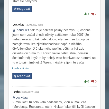
start ale nevydrží.
@
reagovat
3
2
Lockdaar
20.06.2022 13:16
@Plandulcz
tak to je celkem pěkný nesmysl :-) osobně
jsem sem začal chodit někdy začátkem roku 2007 (že
třeba nekecám, tak délku doby, kdy jsem se tu poprvé
zaregistroval lze zjistit/odhadnout např. z nižšího
čtyřciferného ID čísla mého profilu, většina lidí zde
diskutujících má to ID číslo velké pětimístné, pomalu
šestimístné) když to byl tehdy wow.herniweb.cz a staral se
tu o to primárně ještě Wrent, nějaký zájem tu začal
pozvolně opadat nějak trochu viditelněji tak cca 4 roky
zobraziť viac
nazpátek, rozhodně ne jak tvrdíš ty… Svého času třeba
zejména ve Wotlk/cata, kdy bylo WoW čísly předplatitelů
@
reagovat
na špici, sem tehdy chodil z CZ/SK snad skoro každý kdo
0
0
WoW hrál, protože žádná jiná větší/lepší/známější fan
stránka o WoW v cz tu nebyla (to tu ještě bylo tehdy třeba i
Lethal
20.06.2022 16:08
klasické forum)
@Lockdaar
V minulosti tu bolo veľa nadšencov, ktorí aj mali čas
(Mordecay, Esperanta, etc.). Niektorí skončili kvôli časovej