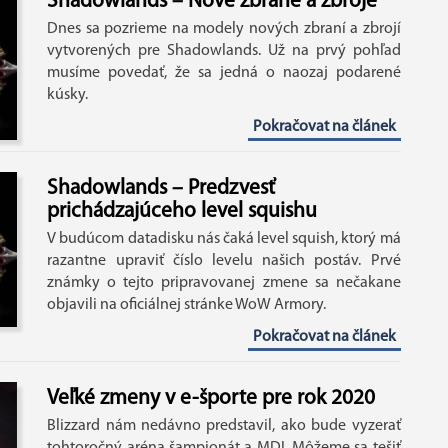
Shadowlands – Nové zbrane a zbroje
Dnes sa pozrieme na modely nových zbraní a zbrojí
vytvorených pre Shadowlands. Už na prvý pohľad
musíme povedať, že sa jedná o naozaj podarené
kúsky.
Pokračovat na článek
Shadowlands – Predzvesť
prichádzajúceho level squishu
V budúcom datadisku nás čaká level squish, ktorý má
razantne upraviť číslo levelu našich postáv. Prvé
známky o tejto pripravovanej zmene sa nečakane
objavili na oficiálnej stránke WoW Armory.
Pokračovat na článek
Veľké zmeny v e-športe pre rok 2020
Blizzard nám nedávno predstavil, ako bude vyzerať
tohtoročný aréna šampionát a MDI. Môžeme sa tešiť