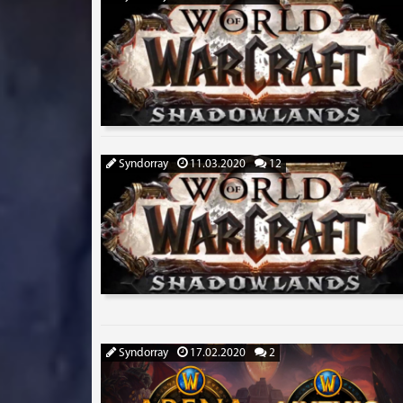
Syndorray
11.03.2020
12
Syndorray
17.02.2020
2