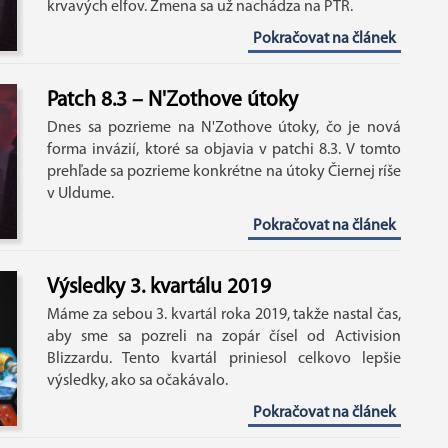
krvavých elfov. Zmena sa už nachádza na PTR.
Pokračovat na článek
Patch 8.3 – N'Zothove útoky
Dnes sa pozrieme na N'Zothove útoky, čo je nová
forma invázií, ktoré sa objavia v patchi 8.3. V tomto
prehľade sa pozrieme konkrétne na útoky Čiernej ríše
v Uldume.
Pokračovat na článek
Výsledky 3. kvartálu 2019
Máme za sebou 3. kvartál roka 2019, takže nastal čas,
aby sme sa pozreli na zopár čísel od Activision
Blizzardu. Tento kvartál priniesol celkovo lepšie
výsledky, ako sa očakávalo.
Pokračovat na článek