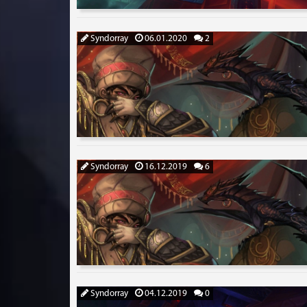
Syndorray
06.01.2020
2
Syndorray
16.12.2019
6
Syndorray
04.12.2019
0