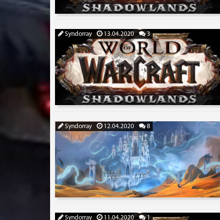
Syndorray
13.04.2020
3
Syndorray
12.04.2020
8
Syndorray
11.04.2020
1