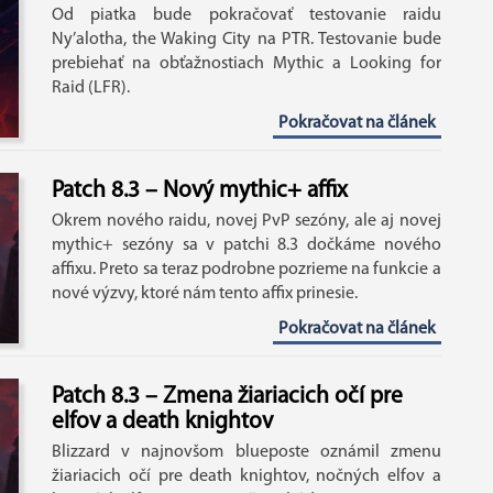
Od piatka bude pokračovať testovanie raidu
Ny’alotha, the Waking City na PTR. Testovanie bude
prebiehať na obťažnostiach Mythic a Looking for
Raid (LFR).
Pokračovat na článek
Patch 8.3 – Nový mythic+ affix
Okrem nového raidu, novej PvP sezóny, ale aj novej
mythic+ sezóny sa v patchi 8.3 dočkáme nového
affixu. Preto sa teraz podrobne pozrieme na funkcie a
nové výzvy, ktoré nám tento affix prinesie.
Pokračovat na článek
Patch 8.3 – Zmena žiariacich očí pre
elfov a death knightov
Blizzard v najnovšom blueposte oznámil zmenu
žiariacich očí pre death knightov, nočných elfov a