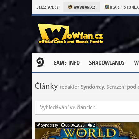
BLIZZFAN.CZ
WOWFAN.CZ
HEARTHSTONE.
GAME INFO
SHADOWLANDS
W
Články
redaktor
Syndorray
. Seřazení
podle
Syndorray
06.06.2020
2