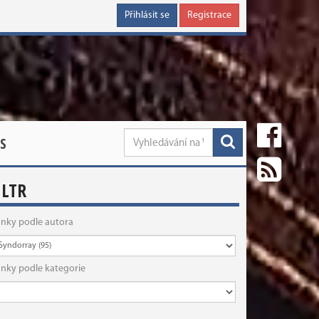
Přihlásit se
Registrace
S
ILTR
ánky podle autora
ánky podle kategorie