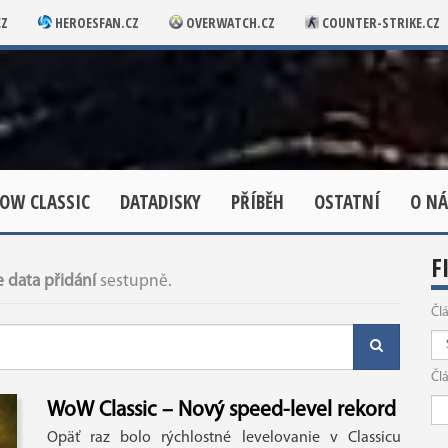
CZ
HEROESFAN.CZ
OVERWATCH.CZ
COUNTER-STRIKE.CZ
OW CLASSIC
DATADISKY
PŘÍBĚH
OSTATNÍ
O NÁ
F
 data přidání
sestupně.
Čl
Čl
WoW Classic – Nový speed-level rekord
Opäť raz bolo rýchlostné levelovanie v Classicu