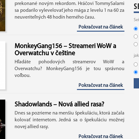
S
prekonané novým rekordom. Hráčovi TommySalami
sa podarilo vylevelovať jeho mága z levelu 1 na 60 za
neuveriteľných 48 hodín herného času.
Se
Pokračovat na článek
MonkeyGang156 – Streameri WoW a
Overwatchu v češtine
ja
Hľadáte pohodových streamerov WoW a
Overwatchu? MonkeyGang156 je tou správnou
voľbou.
Pokračovat na článek
Shadowlands – Nová allied rasa?
Dnes sa pozrieme na menšiu špekuláciu, ktorá začala
kolovať internetom. Jedná sa o špekuláciu možnej
novej allied rasy.
Pokračovat na článek