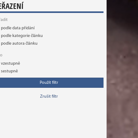
EŘAZENÍ
řadit
podle data přidání
podle kategorie článku
podle autora článku
ko
vzestupně
sestupně
Použít filtr
Zrušit filtr