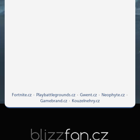
Fortnite.cz
·
Playbattlegrounds.cz
·
Gwent.cz
·
Neophyte.cz
·
Gamebrand.cz
·
Kouzelnehry.cz