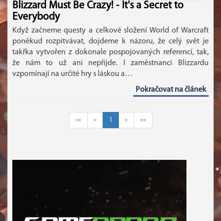
Blizzard Must Be Crazy! - It's a Secret to
Everybody
Když začneme questy a celkové složení World of Warcraft
poněkud rozpitvávat, dojdeme k názoru, že celý svět je
takřka vytvořen z dokonale pospojovaných referencí, tak,
že nám to už ani nepřijde. I zaměstnanci Blizzardu
vzpomínají na určité hry s láskou a…
Pokračovat na článek
««
«
1
»
»»