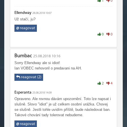
1
0
Ellendway
28.08.2018 10:07
Už stačí, ju?
@
reagovat
0
0
Bumbac
25.08.2018 10:16
Sorry Ellendway ale si idiot!
Ian VOBEC nehovoril o predavani na AH.
reagovat (2)
2
4
Esperanta
25.08.2018 14:09
Opraveno. Ale rovnou dávám upozornění. Toto lze napsat i
slušně. Slovo "idiot" je už celkem osobní urážka. Chovej
se slušně. Jestli tohle uvidím příště, bude následovat ban.
Takové chování tady tolerovat nebudeme.
@
reagovat