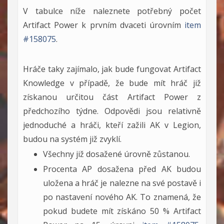
V tabulce níže naleznete potřebný počet
Artifact Power k prvním dvaceti úrovním
item
#158075
.
Hráče taky zajímalo, jak bude fungovat Artifact
Knowledge v případě, že bude mít hráč již
získanou určitou část Artifact Power z
předchozího týdne. Odpovědi jsou relativně
jednoduché a hráči, kteří zažili AK v Legion,
budou na systém již zvyklí.
Všechny již dosažené úrovně zůstanou.
Procenta AP dosažena před AK budou
uložena a hráč je nalezne na své postavě i
po nastavení nového AK. To znamená, že
pokud budete mít získáno 50 % Artifact