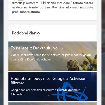
djmetla je autorem
1114
článků. Více článků tohoto autora
najdete na
tomto odkazu
. Pro více informací navštivte
profil
tohoto autora.
Podobné články
To nejlepší z Drak'thulu, vol. 6
V další Honzajově kompilaci se dozvíte, za jaké množství goldů
jsou hráči na Drak'thulu ochotní…
Hodnota smlouvy mezi Google a Activision
Blizzard
Google zaplatil nemalou částku za exkluzivní dohodu s
Blizzardem.