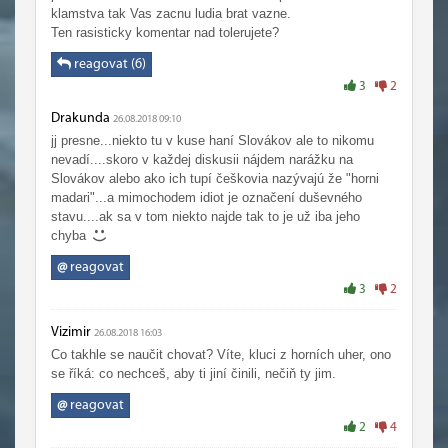
klamstva tak Vas zacnu ludia brat vazne.
Ten rasisticky komentar nad tolerujete?
reagovat (6)
3
2
Drakunda
26.08.2018 09:10
jj presne...niekto tu v kuse haní Slovákov ale to nikomu
nevadí....skoro v každej diskusii nájdem narážku na
Slovákov alebo ako ich tupí češkovia nazývajú že "horni
madari"...a mimochodem idiot je označení duševného
stavu....ak sa v tom niekto najde tak to je už iba jeho
chyba
@
reagovat
3
2
Vizimir
26.08.2018 16:03
Co takhle se naučit chovat? Víte, kluci z horních uher, ono
se říká: co nechceš, aby ti jiní činili, nečiň ty jim.
@
reagovat
2
4