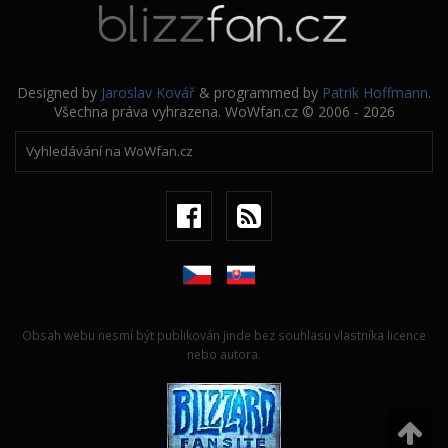
Designed by
Jaroslav Kovář
& programmed by
Patrik Hoffmann
.
Všechna práva vyhrazena. WoWfan.cz © 2006 - 2026
Obsah webu nesmí být publikován jinde bez souhlasu vlastníka licence
nebo autora.