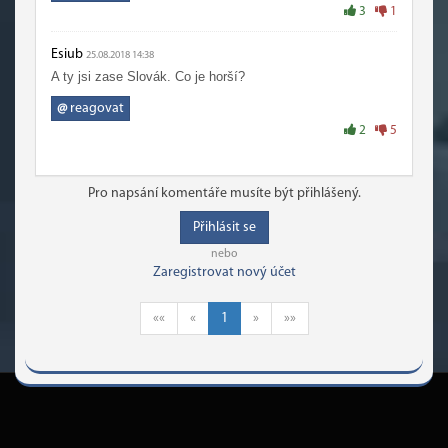
3
1
Esiub
25.08.2018 14:38
A ty jsi zase Slovák. Co je horší?
@
reagovat
2
5
Pro napsání komentáře musíte být přihlášený.
Přihlásit se
nebo
Zaregistrovat nový účet
««
«
1
»
»»