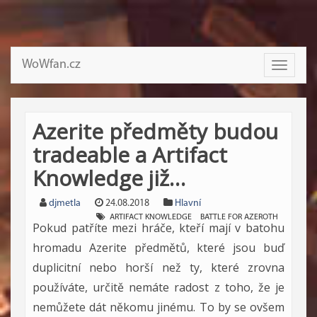
WoWfan.cz
Toggle
navigati
Azerite předměty budou
tradeable a Artifact
Knowledge již…
djmetla
24.08.2018
Hlavní
ARTIFACT KNOWLEDGE
BATTLE FOR AZEROTH
Pokud patříte mezi hráče, kteří mají v batohu
hromadu Azerite předmětů, které jsou buď
duplicitní nebo horší než ty, které zrovna
používáte, určitě nemáte radost z toho, že je
nemůžete dát někomu jinému. To by se ovšem