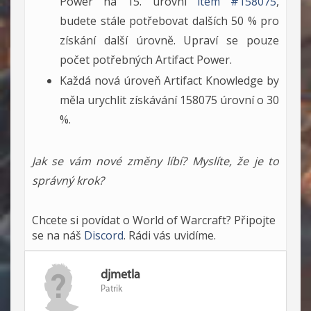
Power na 15. úrovni
item #158075
,
budete stále potřebovat dalších 50 % pro
získání další úrovně. Upraví se pouze
počet potřebných Artifact Power.
Každá nová úroveň Artifact Knowledge by
měla urychlit získávání 158075 úrovní o 30
%.
Jak se vám nové změny líbí? Myslíte, že je to
správný krok?
Chcete si povídat o World of Warcraft? Připojte
se na náš
Discord
. Rádi vás uvidíme.
djmetla
Patrik