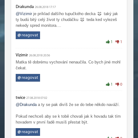
Drakunda
26.08.2018 17:17
@Vizimir
je príklad dalšího tupučkého decka
taký jak
ty budú bitý celý život ty chudáčku
teda ked vylezeš
nekedy spred monitora....
@
reagovat
1
1
Vizimir
26.08.2018 20:56
Matka tě dobrému vychování nenaučila. Co bych jiné mohl
čekat.
@
reagovat
1
0
twice
27.08.2018 07:02
@Drakunda
a ty se pak divíš že se do tebe někdo naváží.
Pokud nechceš aby se k tobě chovali jak k hovadu tak tím
hovadem v první řadě musíš přestat být.
@
reagovat