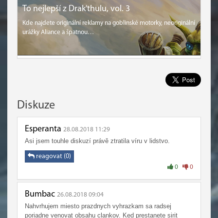
To nejlepší z Drak'thulu, vol. 3
Kde najdete originální reklamy na goblinské motorky, neoriginální
urážky Aliance a špatnou…
Diskuze
Esperanta
28.08.2018 11:29
Asi jsem touhle diskuzí právě ztratila víru v lidstvo.
reagovat (0)
0
0
Bumbac
26.08.2018 09:04
Nahvrhujem miesto prazdnych vyhrazkam sa radsej
poriadne venovat obsahu clankov. Ked prestanete sirit